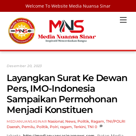
Welcome To Website Media Nuansa Sinar
Skip
Men
to
content
Desember 20, 2023
Layangkan Surat Ke Dewan
Pers, IMO-Indonesia
Sampaikan Permohonan
Menjadi Konstituen
Nasional
,
News
,
Politik
,
Ragam
,
TNI/POLRI
MEDIANUANSASINAR
Daerah
,
Pemilu
,
Politik
,
Polri
,
ragam
,
Terkini
,
TNI
0
Jakarta,
http://medianuansasinarnews.com-
Ikatan Media