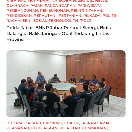
KRIMINAL
,
MURATARA
,
NARKOBA
,
NASIONAL
,
NEWS
,
OLAHRAGA
,
PAJAK
,
PANGANDARAN
,
PARIWISATA
,
PEMBANGUNAN
,
PEMBUNUHAN
,
PEMERINTAHAN
,
PENDIDIKAN
,
PERHUTANI
,
PERTANIAN
,
PILKADA
,
POLITIK
,
RAGAM
,
SENI
,
SOSIAL
,
TEKNOLOGI
,
TNI/POLRI
Polda Jabar–BNNP Jabar Perkuat Sinergi, Bidik
Dalang di Balik Jaringan Obat Terlarang Lintas
Provinsi
BUDAYA
,
DAERAH
,
EKONOMI
,
HUKUM
,
JASA RAHARJA
,
KEAMANAN
,
KECELAKAAN
,
KELAUTAN
,
KEMISKINAN
,