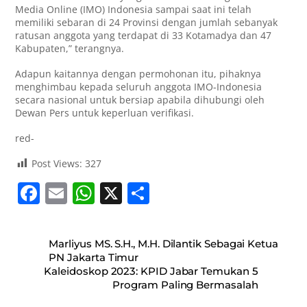
Media Online (IMO) Indonesia sampai saat ini telah
memiliki sebaran di 24 Provinsi dengan jumlah sebanyak
ratusan anggota yang terdapat di 33 Kotamadya dan 47
Kabupaten,” terangnya.
Adapun kaitannya dengan permohonan itu, pihaknya
menghimbau kepada seluruh anggota IMO-Indonesia
secara nasional untuk bersiap apabila dihubungi oleh
Dewan Pers untuk keperluan verifikasi.
red-
Post Views:
327
F
E
W
X
S
a
m
h
h
c
ai
at
ar
Marliyus MS. S.H., M.H. Dilantik Sebagai Ketua
e
l
s
e
PN Jakarta Timur
Kaleidoskop 2023: KPID Jabar Temukan 5
b
A
Program Paling Bermasalah
o
p