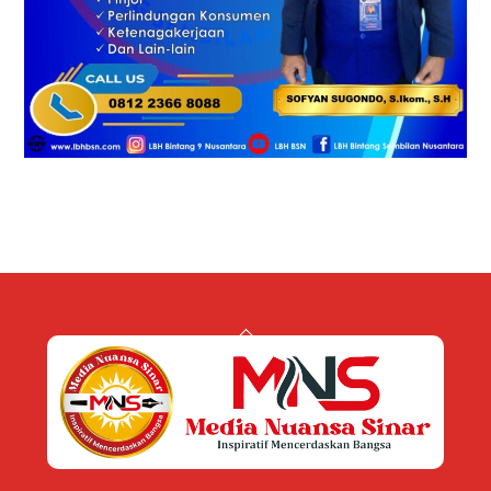
Back
To
Top