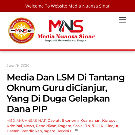
Welcome To Website Media Nuansa Sinar
Skip
Men
to
content
Juni 19, 2024
Media Dan LSM Di Tantang
Oknum Guru diCianjur,
Yang Di Duga Gelapkan
Dana PIP
Daerah
,
Ekonomi
,
Keamanan
,
Korupsi
,
MEDIANUANSASINAR
Kriminal
,
News
,
Pendidikan
,
Ragam
,
Sosial
,
TNI/POLRI
Cianjur
,
Daerah
,
Pendidikan
,
ragam
,
Terkini
0