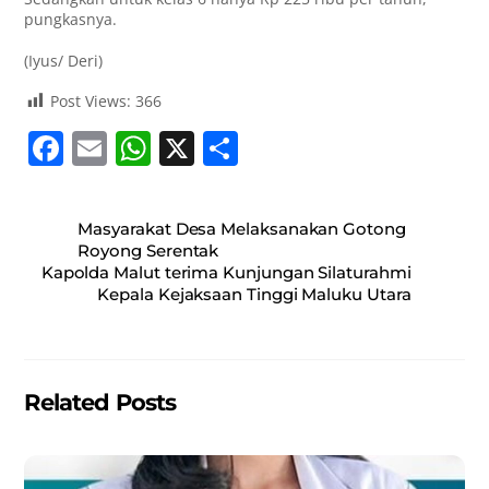
pungkasnya.
(Iyus/ Deri)
Post Views:
366
F
E
W
X
S
a
m
h
h
c
ai
at
ar
Masyarakat Desa Melaksanakan Gotong
e
l
s
e
Royong Serentak
Kapolda Malut terima Kunjungan Silaturahmi
b
A
Kepala Kejaksaan Tinggi Maluku Utara
o
p
o
p
k
Related Posts