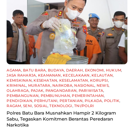
AGAMA
,
BATU BARA
,
BUDAYA
,
DAERAH
,
EKONOMI
,
HUKUM
,
JASA RAHARJA
,
KEAMANAN
,
KECELAKAAN
,
KELAUTAN
,
KEMISKINAN
,
KESEHATAN
,
KESELAMATAN
,
KORUPSI
,
KRIMINAL
,
MURATARA
,
NARKOBA
,
NASIONAL
,
NEWS
,
OLAHRAGA
,
PAJAK
,
PANGANDARAN
,
PARIWISATA
,
PEMBANGUNAN
,
PEMBUNUHAN
,
PEMERINTAHAN
,
PENDIDIKAN
,
PERHUTANI
,
PERTANIAN
,
PILKADA
,
POLITIK
,
RAGAM
,
SENI
,
SOSIAL
,
TEKNOLOGI
,
TNI/POLRI
Polres Batu Bara Musnahkan Hampir 2 Kilogram
Sabu, Tegaskan Komitmen Berantas Peredaran
Narkotika