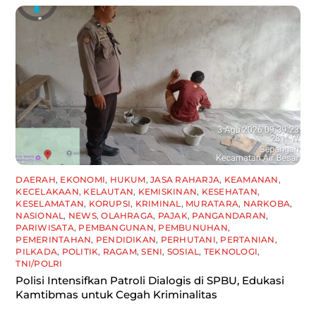
DAERAH
,
EKONOMI
,
HUKUM
,
JASA RAHARJA
,
KEAMANAN
,
KECELAKAAN
,
KELAUTAN
,
KEMISKINAN
,
KESEHATAN
,
KESELAMATAN
,
KORUPSI
,
KRIMINAL
,
MURATARA
,
NARKOBA
,
NASIONAL
,
NEWS
,
OLAHRAGA
,
PAJAK
,
PANGANDARAN
,
PARIWISATA
,
PEMBANGUNAN
,
PEMBUNUHAN
,
PEMERINTAHAN
,
PENDIDIKAN
,
PERHUTANI
,
PERTANIAN
,
PILKADA
,
POLITIK
,
RAGAM
,
SENI
,
SOSIAL
,
TEKNOLOGI
,
TNI/POLRI
Polisi Intensifkan Patroli Dialogis di SPBU, Edukasi
Kamtibmas untuk Cegah Kriminalitas