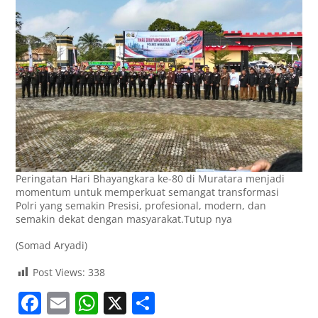
Peringatan Hari Bhayangkara ke-80 di Muratara menjadi
momentum untuk memperkuat semangat transformasi
Polri yang semakin Presisi, profesional, modern, dan
semakin dekat dengan masyarakat.Tutup nya
(Somad Aryadi)
Post Views:
338
F
E
W
X
S