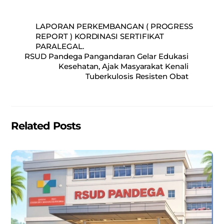
a
m
h
h
c
ai
at
ar
LAPORAN PERKEMBANGAN ( PROGRESS
e
l
s
e
REPORT ) KORDINASI SERTIFIKAT
PARALEGAL.
b
A
RSUD Pandega Pangandaran Gelar Edukasi
o
p
Kesehatan, Ajak Masyarakat Kenali
Tuberkulosis Resisten Obat
o
p
k
Related Posts