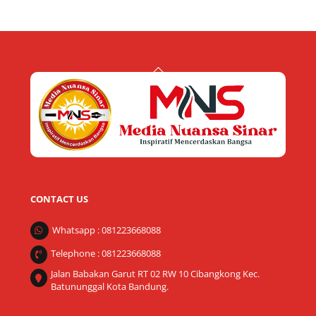
Back
To
Top
CONTACT US
Whatsapp : 081223668088
Telephone : 081223668088
Jalan Babakan Garut RT 02 RW 10 Cibangkong Kec.
Batununggal Kota Bandung.