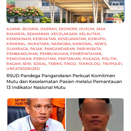
AGAMA
,
BUDAYA
,
DAERAH
,
EKONOMI
,
HUKUM
,
JASA
RAHARJA
,
KEAMANAN
,
KECELAKAAN
,
KELAUTAN
,
KEMISKINAN
,
KESEHATAN
,
KESELAMATAN
,
KORUPSI
,
KRIMINAL
,
MURATARA
,
NARKOBA
,
NASIONAL
,
NEWS
,
OLAHRAGA
,
PAJAK
,
PANGANDARAN
,
PARIWISATA
,
PEMBANGUNAN
,
PEMBUNUHAN
,
PEMERINTAHAN
,
PENDIDIKAN
,
PERHUTANI
,
PERTANIAN
,
PILKADA
,
POLITIK
,
RAGAM
,
SENI
,
SOSIAL
,
TEBING TINGGI
,
TEKNOLOGI
,
TNI/POLRI
,
UNCATEGORIZED
RSUD Pandega Pangandaran Perkuat Komitmen
Mutu dan Keselamatan Pasien melalui Pemantauan
13 Indikator Nasional Mutu