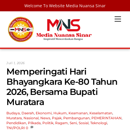
Welcome To Website Media Nuansa Sinar
Skip
Men
to
content
Juli 1, 2026
Memperingati Hari
Bhayangkara Ke-80 Tahun
2026, Bersama Bupati
Muratara
Budaya
,
Daerah
,
Ekonomi
,
Hukum
,
Keamanan
,
Keselamatan
,
Muratara
,
Nasional
,
News
,
Pajak
,
Pembangunan
,
PEMERINTAHAN
,
Pendidikan
,
Pilkada
,
Politik
,
Ragam
,
Seni
,
Sosial
,
Teknologi
,
TNI/POLRI
0