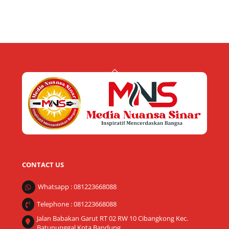
Back
To
Top
CONTACT US
Whatsapp : 081223668088
Telephone : 081223668088
Jalan Babakan Garut RT 02 RW 10 Cibangkong Kec.
Batununggal Kota Bandung.