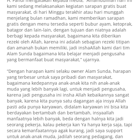
H. Pandi mengatakan kepada media, “Alhamdulillah hari ini
kami sedang melaksanakan kegiatan sarapan gratis buat
masyarakat, di hari Minggu terakhir atau hari munggah
menjelang bulan ramadhan, kami memberikan sarapan
gratis dengan menu tersedia seperti bubur ayam, ketoprak,
batagor dan lain-lain, dengan tujuan dan niatnya adalah
berbagi kepada masyarakat, bagaimana kita diberikan
rezeki oleh Allah, karena ini adalah sebagian rezeki titipan
dan amanah bukan memiliki, jadi inshaAllah kami dari tim
Alam Sunda bagaimana kita belajar menjadi pengusaha
yang bermanfaat buat masyarakat,” ujarnya.
“Dengan harapan kami selaku owner Alam Sunda, harapan
yang terbesar untuk saya pribadi dan masyarakat,
bagaimana kedepannya anak-anak kita nih anak-anak
muda yang lebih banyak lagi, untuk menjadi pengusaha,
karena jadi pengusaha ini insha Allah kebaikannya sangat
banyak, karena kita punya satu dagangan aja insya Allah
pasti ada punya karyawan, didalam karyawan ini bisa kita
berdayakan bertambah dan bertambah, insyaallah
manfaatnya lebih banyak, beda dengan halnya kita jadi
seorang pekerja, kalau pekerja kan Ya hanya kerja saja, tapi
secara kemanfaatannya agak kurang, jadi saya support
untuk anak-anak muda, jadilah seorang pedagang, dan