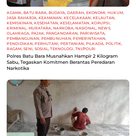
AGAMA
,
BATU BARA
,
BUDAYA
,
DAERAH
,
EKONOMI
,
HUKUM
,
JASA RAHARJA
,
KEAMANAN
,
KECELAKAAN
,
KELAUTAN
,
KEMISKINAN
,
KESEHATAN
,
KESELAMATAN
,
KORUPSI
,
KRIMINAL
,
MURATARA
,
NARKOBA
,
NASIONAL
,
NEWS
,
OLAHRAGA
,
PAJAK
,
PANGANDARAN
,
PARIWISATA
,
PEMBANGUNAN
,
PEMBUNUHAN
,
PEMERINTAHAN
,
PENDIDIKAN
,
PERHUTANI
,
PERTANIAN
,
PILKADA
,
POLITIK
,
RAGAM
,
SENI
,
SOSIAL
,
TEKNOLOGI
,
TNI/POLRI
Polres Batu Bara Musnahkan Hampir 2 Kilogram
Sabu, Tegaskan Komitmen Berantas Peredaran
Narkotika