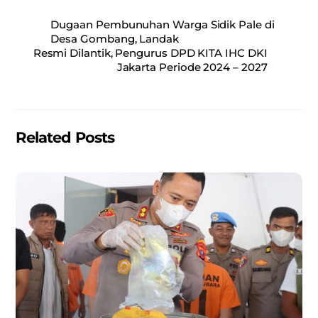
c
ai
at
ar
Dugaan Pembunuhan Warga Sidik Pale di
e
l
s
e
Desa Gombang, Landak
Resmi Dilantik, Pengurus DPD KITA IHC DKI
b
A
Jakarta Periode 2024 – 2027
o
p
o
p
k
Related Posts