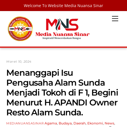
Welcome To Website Media Nuansa Sinar
Skip
Men
to
content
Maret 10, 2024
Menanggapi Isu
Pengusaha Alam Sunda
Menjadi Tokoh di F 1, Begini
Menurut H. APANDI Owner
Resto Alam Sunda.
Agama
,
Budaya
,
Daerah
,
Ekonomi
,
News
,
MEDIANUANSASINAR