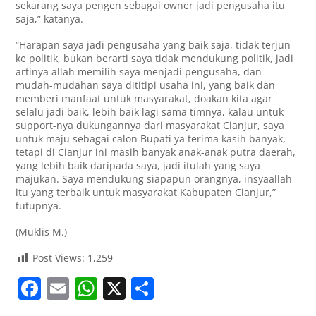
sekarang saya pengen sebagai owner jadi pengusaha itu
saja,” katanya.
“Harapan saya jadi pengusaha yang baik saja, tidak terjun
ke politik, bukan berarti saya tidak mendukung politik, jadi
artinya allah memilih saya menjadi pengusaha, dan
mudah-mudahan saya dititipi usaha ini, yang baik dan
memberi manfaat untuk masyarakat, doakan kita agar
selalu jadi baik, lebih baik lagi sama timnya, kalau untuk
support-nya dukungannya dari masyarakat Cianjur, saya
untuk maju sebagai calon Bupati ya terima kasih banyak,
tetapi di Cianjur ini masih banyak anak-anak putra daerah,
yang lebih baik daripada saya, jadi itulah yang saya
majukan. Saya mendukung siapapun orangnya, insyaallah
itu yang terbaik untuk masyarakat Kabupaten Cianjur,”
tutupnya.
(Muklis M.)
Post Views:
1,259
F
E
W
X
S
a
m
h
h