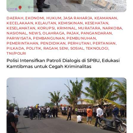
DAERAH
,
EKONOMI
,
HUKUM
,
JASA RAHARJA
,
KEAMANAN
,
KECELAKAAN
,
KELAUTAN
,
KEMISKINAN
,
KESEHATAN
,
KESELAMATAN
,
KORUPSI
,
KRIMINAL
,
MURATARA
,
NARKOBA
,
NASIONAL
,
NEWS
,
OLAHRAGA
,
PAJAK
,
PANGANDARAN
,
PARIWISATA
,
PEMBANGUNAN
,
PEMBUNUHAN
,
PEMERINTAHAN
,
PENDIDIKAN
,
PERHUTANI
,
PERTANIAN
,
PILKADA
,
POLITIK
,
RAGAM
,
SENI
,
SOSIAL
,
TEKNOLOGI
,
TNI/POLRI
Polisi Intensifkan Patroli Dialogis di SPBU, Edukasi
Kamtibmas untuk Cegah Kriminalitas