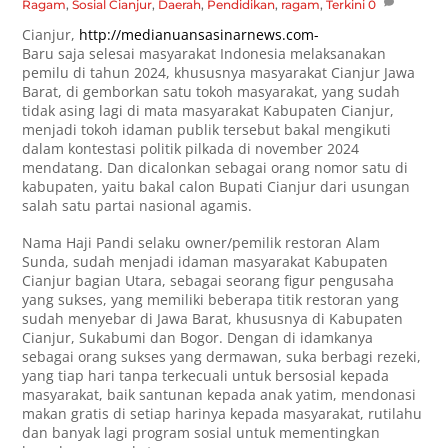
Ragam
,
Sosial
Cianjur
,
Daerah
,
Pendidikan
,
ragam
,
Terkini
0
Cianjur,
http://medianuansasinarnews.com-
Baru saja selesai masyarakat Indonesia melaksanakan
pemilu di tahun 2024, khususnya masyarakat Cianjur Jawa
Barat, di gemborkan satu tokoh masyarakat, yang sudah
tidak asing lagi di mata masyarakat Kabupaten Cianjur,
menjadi tokoh idaman publik tersebut bakal mengikuti
dalam kontestasi politik pilkada di november 2024
mendatang. Dan dicalonkan sebagai orang nomor satu di
kabupaten, yaitu bakal calon Bupati Cianjur dari usungan
salah satu partai nasional agamis.
Nama Haji Pandi selaku owner/pemilik restoran Alam
Sunda, sudah menjadi idaman masyarakat Kabupaten
Cianjur bagian Utara, sebagai seorang figur pengusaha
yang sukses, yang memiliki beberapa titik restoran yang
sudah menyebar di Jawa Barat, khususnya di Kabupaten
Cianjur, Sukabumi dan Bogor. Dengan di idamkanya
sebagai orang sukses yang dermawan, suka berbagi rezeki,
yang tiap hari tanpa terkecuali untuk bersosial kepada
masyarakat, baik santunan kepada anak yatim, mendonasi
makan gratis di setiap harinya kepada masyarakat, rutilahu
dan banyak lagi program sosial untuk mementingkan