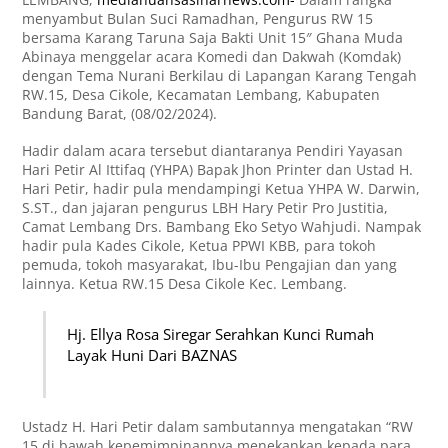
menyambut Bulan Suci Ramadhan, Pengurus RW 15
bersama Karang Taruna Saja Bakti Unit 15″ Ghana Muda
Abinaya menggelar acara Komedi dan Dakwah (Komdak)
dengan Tema Nurani Berkilau di Lapangan Karang Tengah
RW.15, Desa Cikole, Kecamatan Lembang, Kabupaten
Bandung Barat, (08/02/2024).
Hadir dalam acara tersebut diantaranya Pendiri Yayasan
Hari Petir Al Ittifaq (YHPA) Bapak Jhon Printer dan Ustad H.
Hari Petir, hadir pula mendampingi Ketua YHPA W. Darwin,
S.ST., dan jajaran pengurus LBH Hary Petir Pro Justitia,
Camat Lembang Drs. Bambang Eko Setyo Wahjudi. Nampak
hadir pula Kades Cikole, Ketua PPWI KBB, para tokoh
pemuda, tokoh masyarakat, Ibu-Ibu Pengajian dan yang
lainnya. Ketua RW.15 Desa Cikole Kec. Lembang.
Hj. Ellya Rosa Siregar Serahkan Kunci Rumah
Layak Huni Dari BAZNAS
Ustadz H. Hari Petir dalam sambutannya mengatakan “RW
15 di bawah kepemimpinannya menekankan kepada para