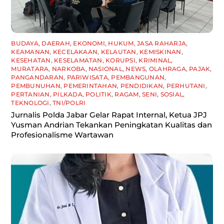
BUDAYA
,
DAERAH
,
EKONOMI
,
HUKUM
,
JASA RAHARJA
,
KEAMANAN
,
KECELAKAAN
,
KELAUTAN
,
KEMISKINAN
,
KESEHATAN
,
KESELAMATAN
,
KORUPSI
,
KRIMINAL
,
MURATARA
,
NARKOBA
,
NASIONAL
,
NEWS
,
OLAHRAGA
,
PAJAK
,
PANGANDARAN
,
PARIWISATA
,
PEMBANGUNAN
,
PEMBUNUHAN
,
PEMERINTAHAN
,
PENDIDIKAN
,
PERHUTANI
,
PERTANIAN
,
PILKADA
,
POLITIK
,
RAGAM
,
SENI
,
SOSIAL
,
TEKNOLOGI
,
TNI/POLRI
Jurnalis Polda Jabar Gelar Rapat Internal, Ketua JPJ
Yusman Andrian Tekankan Peningkatan Kualitas dan
Profesionalisme Wartawan