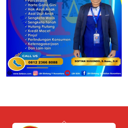
Back
To