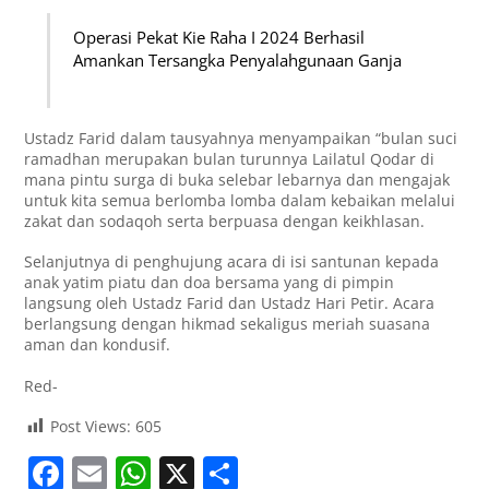
Operasi Pekat Kie Raha I 2024 Berhasil
Amankan Tersangka Penyalahgunaan Ganja
Ustadz Farid dalam tausyahnya menyampaikan “bulan suci
ramadhan merupakan bulan turunnya Lailatul Qodar di
mana pintu surga di buka selebar lebarnya dan mengajak
untuk kita semua berlomba lomba dalam kebaikan melalui
zakat dan sodaqoh serta berpuasa dengan keikhlasan.
Selanjutnya di penghujung acara di isi santunan kepada
anak yatim piatu dan doa bersama yang di pimpin
langsung oleh Ustadz Farid dan Ustadz Hari Petir. Acara
berlangsung dengan hikmad sekaligus meriah suasana
aman dan kondusif.
Red-
Post Views:
605
F
E
W
X
S