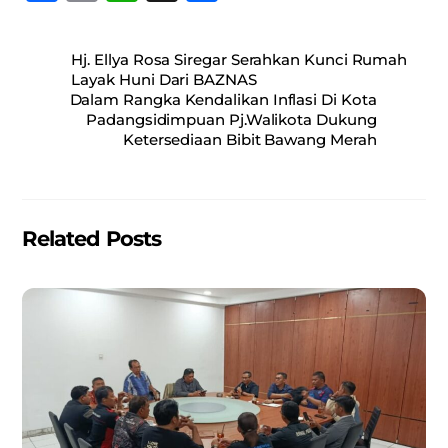
a
m
h
h
c
ai
at
ar
Hj. Ellya Rosa Siregar Serahkan Kunci Rumah
e
l
s
e
Layak Huni Dari BAZNAS
Dalam Rangka Kendalikan Inflasi Di Kota
b
A
Padangsidimpuan Pj.Walikota Dukung
o
p
Ketersediaan Bibit Bawang Merah
o
p
k
Related Posts