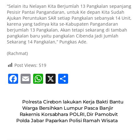
“Selain itu Nelayan Kita Berjumlah 13 Pangkalan sepanjang
Pesisir Pantai Pangandaran, untuk Ke depan Kita Sudah
Ajukan Peruntukan SAR setiap Pangkalan sebanyak 14 Unit,
karena yang tadinya kita se-Kabupaten Pangandaran
berjumlah 13 Pangkalan, Akan tetapi sekarang di tambah
pangkalan baru yaitu pangkalan Cibenda Jadi Jumlah
Sekarang 14 Pangkalan,” Pungkas Ade.
(Rachmat)
Post Views:
519
F
E
W
X
S
a
m
h
h
c
ai
at
ar
Polresta Cirebon lakukan Kerja Bakti Bantu
e
l
s
e
Warga Bersihkan Lumpur Pasca Banjir
Rakernis Korsabhara POLRI, Dir Pamobvit
b
A
Polda Jabar Paparkan Polisi Ramah Wisata
o
p
o
p