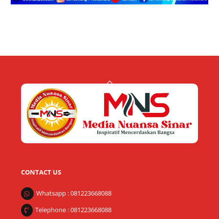
Back
To
Top
CONTACT US
Whatsapp : 081223668088
Telephone : 081223668088