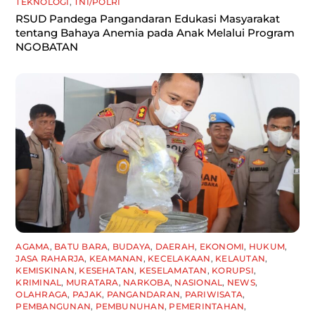
TEKNOLOGI
,
TNI/POLRI
RSUD Pandega Pangandaran Edukasi Masyarakat
tentang Bahaya Anemia pada Anak Melalui Program
NGOBATAN
AGAMA
,
BATU BARA
,
BUDAYA
,
DAERAH
,
EKONOMI
,
HUKUM
,
JASA RAHARJA
,
KEAMANAN
,
KECELAKAAN
,
KELAUTAN
,
KEMISKINAN
,
KESEHATAN
,
KESELAMATAN
,
KORUPSI
,
KRIMINAL
,
MURATARA
,
NARKOBA
,
NASIONAL
,
NEWS
,
OLAHRAGA
,
PAJAK
,
PANGANDARAN
,
PARIWISATA
,
PEMBANGUNAN
,
PEMBUNUHAN
,
PEMERINTAHAN
,