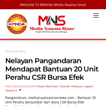
Welcome To Website Media Nuansa Sinar
Skip
Men
to
content
Maret 8, 2024
Nelayan Pangandaran
Mendapat Bantuan 20 Unit
Perahu CSR Bursa Efek
News
Bantuan
,
Daerah
,
Nelayan
,
ragam
,
MEDIANUANSASINAR
Terkini
0
Pangandaran,
medianuansasinarnews.com
–
Bantuan 20
Unit Perahu bersumber dari dana CSR Bursa Efek