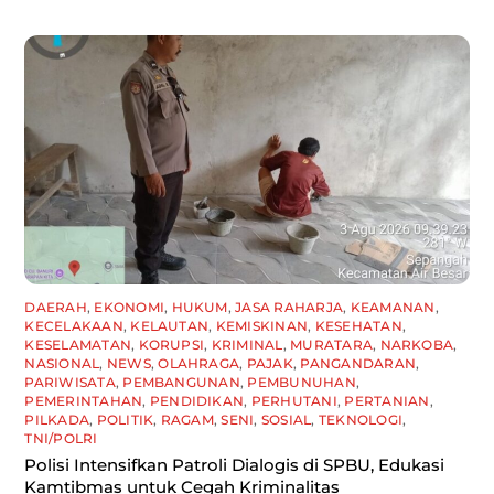
DAERAH
,
EKONOMI
,
HUKUM
,
JASA RAHARJA
,
KEAMANAN
,
KECELAKAAN
,
KELAUTAN
,
KEMISKINAN
,
KESEHATAN
,
KESELAMATAN
,
KORUPSI
,
KRIMINAL
,
MURATARA
,
NARKOBA
,
NASIONAL
,
NEWS
,
OLAHRAGA
,
PAJAK
,
PANGANDARAN
,
PARIWISATA
,
PEMBANGUNAN
,
PEMBUNUHAN
,
PEMERINTAHAN
,
PENDIDIKAN
,
PERHUTANI
,
PERTANIAN
,
PILKADA
,
POLITIK
,
RAGAM
,
SENI
,
SOSIAL
,
TEKNOLOGI
,
TNI/POLRI
Polisi Intensifkan Patroli Dialogis di SPBU, Edukasi
Kamtibmas untuk Cegah Kriminalitas