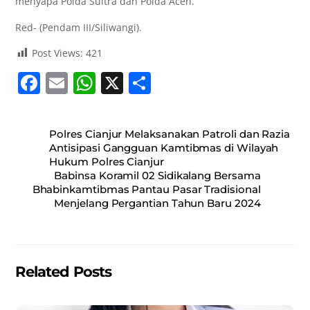
menyapa Polda Sultra dan Polda Aceh.
Red- (Pendam III/Siliwangi).
Post Views:
421
F
E
W
X
S
a
m
h
h
c
ai
at
ar
Polres Cianjur Melaksanakan Patroli dan Razia
e
l
s
e
Antisipasi Gangguan Kamtibmas di Wilayah
Hukum Polres Cianjur
b
A
Babinsa Koramil 02 Sidikalang Bersama
o
p
Bhabinkamtibmas Pantau Pasar Tradisional
Menjelang Pergantian Tahun Baru 2024
o
p
k
Related Posts