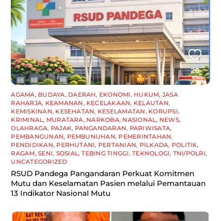
AGAMA
,
BUDAYA
,
DAERAH
,
EKONOMI
,
HUKUM
,
JASA
RAHARJA
,
KEAMANAN
,
KECELAKAAN
,
KELAUTAN
,
KEMISKINAN
,
KESEHATAN
,
KESELAMATAN
,
KORUPSI
,
KRIMINAL
,
MURATARA
,
NARKOBA
,
NASIONAL
,
NEWS
,
OLAHRAGA
,
PAJAK
,
PANGANDARAN
,
PARIWISATA
,
PEMBANGUNAN
,
PEMBUNUHAN
,
PEMERINTAHAN
,
PENDIDIKAN
,
PERHUTANI
,
PERTANIAN
,
PILKADA
,
POLITIK
,
RAGAM
,
SENI
,
SOSIAL
,
TEBING TINGGI
,
TEKNOLOGI
,
TNI/POLRI
,
UNCATEGORIZED
RSUD Pandega Pangandaran Perkuat Komitmen
Mutu dan Keselamatan Pasien melalui Pemantauan
13 Indikator Nasional Mutu