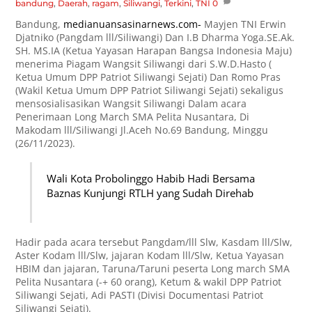
bandung
,
Daerah
,
ragam
,
Siliwangi
,
Terkini
,
TNI
0
Bandung,
medianuansasinarnews.com-
Mayjen TNI Erwin
Djatniko (Pangdam lll/Siliwangi) Dan I.B Dharma Yoga.SE.Ak.
SH. MS.IA (Ketua Yayasan Harapan Bangsa Indonesia Maju)
menerima Piagam Wangsit Siliwangi dari S.W.D.Hasto (
Ketua Umum DPP Patriot Siliwangi Sejati) Dan Romo Pras
(Wakil Ketua Umum DPP Patriot Siliwangi Sejati) sekaligus
mensosialisasikan Wangsit Siliwangi Dalam acara
Penerimaan Long March SMA Pelita Nusantara, Di
Makodam lll/Siliwangi Jl.Aceh No.69 Bandung, Minggu
(26/11/2023).
Wali Kota Probolinggo Habib Hadi Bersama
Baznas Kunjungi RTLH yang Sudah Direhab
Hadir pada acara tersebut Pangdam/lll Slw, Kasdam lll/Slw,
Aster Kodam lll/Slw, jajaran Kodam lll/Slw, Ketua Yayasan
HBIM dan jajaran, Taruna/Taruni peserta Long march SMA
Pelita Nusantara (-+ 60 orang), Ketum & wakil DPP Patriot
Siliwangi Sejati, Adi PASTI (Divisi Documentasi Patriot
Siliwangi Sejati).