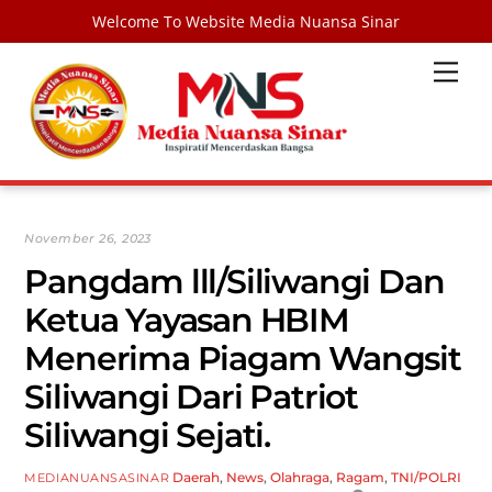
Welcome To Website Media Nuansa Sinar
Skip
Men
to
content
November 26, 2023
Pangdam lll/Siliwangi Dan
Ketua Yayasan HBIM
Menerima Piagam Wangsit
Siliwangi Dari Patriot
Siliwangi Sejati.
Daerah
,
News
,
Olahraga
,
Ragam
,
TNI/POLRI
MEDIANUANSASINAR