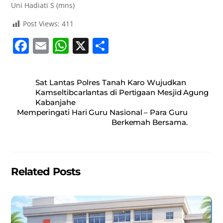
Uni Hadiati S (mns)
Post Views:
411
F
E
W
X
S
a
m
h
h
c
ai
at
ar
Sat Lantas Polres Tanah Karo Wujudkan
e
l
s
e
Kamseltibcarlantas di Pertigaan Mesjid Agung
Kabanjahe
b
A
Memperingati Hari Guru Nasional – Para Guru
o
p
Berkemah Bersama.
o
p
k
Related Posts