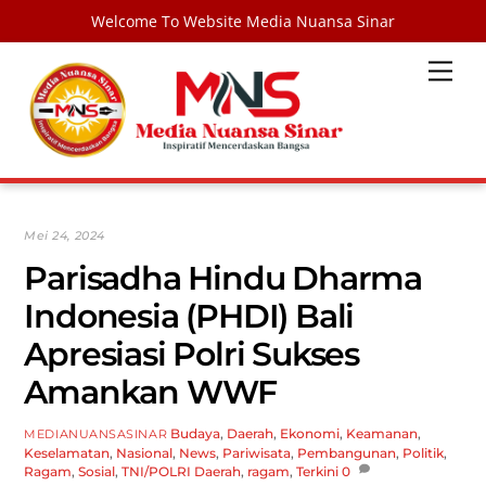
Welcome To Website Media Nuansa Sinar
Skip
Men
to
content
Mei 24, 2024
Parisadha Hindu Dharma
Indonesia (PHDI) Bali
Apresiasi Polri Sukses
Amankan WWF
Budaya
,
Daerah
,
Ekonomi
,
Keamanan
,
MEDIANUANSASINAR
Keselamatan
,
Nasional
,
News
,
Pariwisata
,
Pembangunan
,
Politik
,
Ragam
,
Sosial
,
TNI/POLRI
Daerah
,
ragam
,
Terkini
0