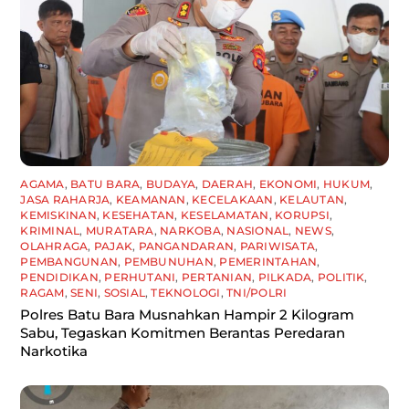
AGAMA
,
BATU BARA
,
BUDAYA
,
DAERAH
,
EKONOMI
,
HUKUM
,
JASA RAHARJA
,
KEAMANAN
,
KECELAKAAN
,
KELAUTAN
,
KEMISKINAN
,
KESEHATAN
,
KESELAMATAN
,
KORUPSI
,
KRIMINAL
,
MURATARA
,
NARKOBA
,
NASIONAL
,
NEWS
,
OLAHRAGA
,
PAJAK
,
PANGANDARAN
,
PARIWISATA
,
PEMBANGUNAN
,
PEMBUNUHAN
,
PEMERINTAHAN
,
PENDIDIKAN
,
PERHUTANI
,
PERTANIAN
,
PILKADA
,
POLITIK
,
RAGAM
,
SENI
,
SOSIAL
,
TEKNOLOGI
,
TNI/POLRI
Polres Batu Bara Musnahkan Hampir 2 Kilogram
Sabu, Tegaskan Komitmen Berantas Peredaran
Narkotika