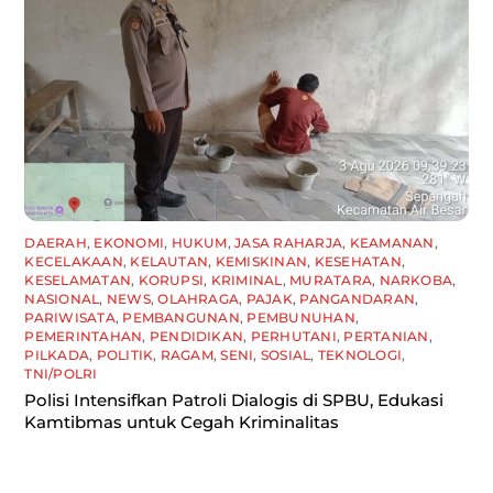
DAERAH
,
EKONOMI
,
HUKUM
,
JASA RAHARJA
,
KEAMANAN
,
KECELAKAAN
,
KELAUTAN
,
KEMISKINAN
,
KESEHATAN
,
KESELAMATAN
,
KORUPSI
,
KRIMINAL
,
MURATARA
,
NARKOBA
,
NASIONAL
,
NEWS
,
OLAHRAGA
,
PAJAK
,
PANGANDARAN
,
PARIWISATA
,
PEMBANGUNAN
,
PEMBUNUHAN
,
PEMERINTAHAN
,
PENDIDIKAN
,
PERHUTANI
,
PERTANIAN
,
PILKADA
,
POLITIK
,
RAGAM
,
SENI
,
SOSIAL
,
TEKNOLOGI
,
TNI/POLRI
Polisi Intensifkan Patroli Dialogis di SPBU, Edukasi
Kamtibmas untuk Cegah Kriminalitas