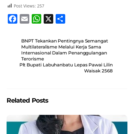
Post Views:
257
F
E
W
X
S
a
m
h
h
c
ai
at
ar
BNPT Tekankan Pentingnya Semangat
e
l
s
e
Multilateralisme Melalui Kerja Sama
Internasional Dalam Penanggulangan
b
A
Terorisme
o
p
Plt Bupati Labuhanbatu Lepas Pawai Lilin
Waisak 2568
o
p
k
Related Posts