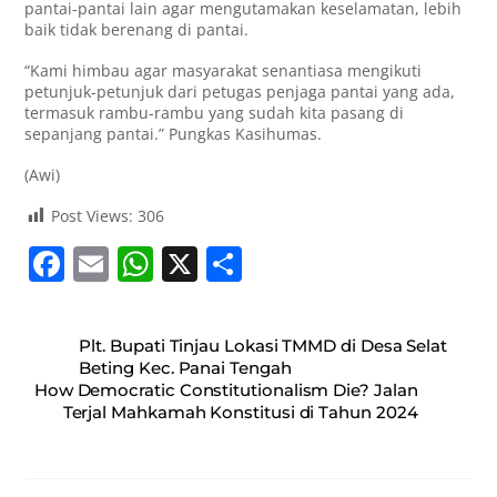
pantai-pantai lain agar mengutamakan keselamatan, lebih
baik tidak berenang di pantai.
“Kami himbau agar masyarakat senantiasa mengikuti
petunjuk-petunjuk dari petugas penjaga pantai yang ada,
termasuk rambu-rambu yang sudah kita pasang di
sepanjang pantai.” Pungkas Kasihumas.
(Awi)
Post Views:
306
F
E
W
X
S
a
m
h
h
c
ai
at
ar
Plt. Bupati Tinjau Lokasi TMMD di Desa Selat
e
l
s
e
Beting Kec. Panai Tengah
How Democratic Constitutionalism Die? Jalan
b
A
Terjal Mahkamah Konstitusi di Tahun 2024
o
p
o
p