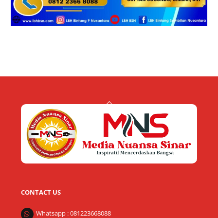
Back
To
Top
CONTACT US
Whatsapp : 081223668088