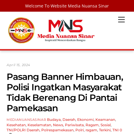
Welcome To Website Media Nuansa Sinar
Skip
Men
to
content
April 15, 2024
Pasang Banner Himbauan,
Polisi Ingatkan Masyarakat
Tidak Berenang Di Pantai
Pamekasan
Budaya
,
Daerah
,
Ekonomi
,
Keamanan
,
MEDIANUANSASINAR
Kesehatan
,
Keselamatan
,
News
,
Pariwisata
,
Ragam
,
Sosial
,
TNI/POLRI
Daerah
,
Polrespamekasan
,
Polri
,
ragam
,
Terkini
,
TNI
0