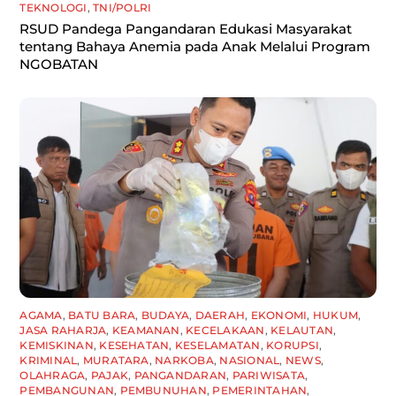
TEKNOLOGI
,
TNI/POLRI
RSUD Pandega Pangandaran Edukasi Masyarakat
tentang Bahaya Anemia pada Anak Melalui Program
NGOBATAN
AGAMA
,
BATU BARA
,
BUDAYA
,
DAERAH
,
EKONOMI
,
HUKUM
,
JASA RAHARJA
,
KEAMANAN
,
KECELAKAAN
,
KELAUTAN
,
KEMISKINAN
,
KESEHATAN
,
KESELAMATAN
,
KORUPSI
,
KRIMINAL
,
MURATARA
,
NARKOBA
,
NASIONAL
,
NEWS
,
OLAHRAGA
,
PAJAK
,
PANGANDARAN
,
PARIWISATA
,
PEMBANGUNAN
,
PEMBUNUHAN
,
PEMERINTAHAN
,