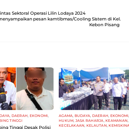
tas Sektoral Operasi Lilin Lodaya 2024
enyampaikan pesan kamtibmas/Cooling Sistem di Kel.
Kebon Pisang
DAYA
,
DAERAH
,
EKONOMI
,
AGAMA
,
BUDAYA
,
DAERAH
,
EKONOMI
BING TINGGI
HUKUM
,
JASA RAHARJA
,
KEAMANAN
,
KECELAKAAN
,
KELAUTAN
,
KEMISKIN
ing Tinggi Desak Polisi