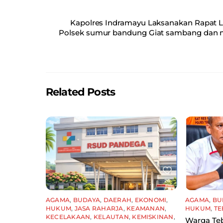
a
m
h
h
c
ai
at
ar
Kapolres Indramayu Laksanakan Rapat Lin
e
l
s
e
Polsek sumur bandung Giat sambang dan m
b
A
o
p
o
p
Related Posts
k
AGAMA
,
BUDAYA
,
DAERAH
,
EKONOMI
,
AGAMA
,
BU
HUKUM
,
JASA RAHARJA
,
KEAMANAN
,
HUKUM
,
TE
KECELAKAAN
,
KELAUTAN
,
KEMISKINAN
,
Warga Teb