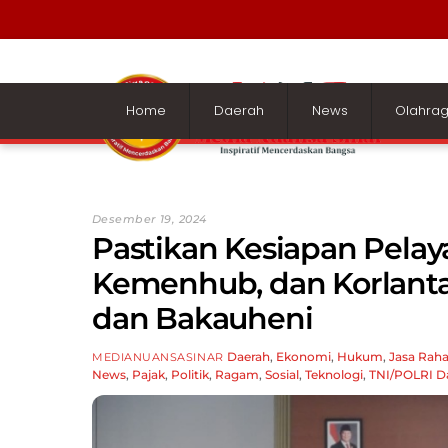
Skip
to
content
Home
Daerah
News
Olahra
Desember 19, 2024
Pastikan Kesiapan Pelaya
Kemenhub, dan Korlanta
dan Bakauheni
Daerah
,
Ekonomi
,
Hukum
,
Jasa Raha
MEDIANUANSASINAR
News
,
Pajak
,
Politik
,
Ragam
,
Sosial
,
Teknologi
,
TNI/POLRI
D