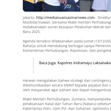
Jakarta,
http://medianuansasinarnews.com-
Direktur
Muldidarmawan, bersama Wakil menteri Perhubungan 
melaksanakan survei kesiapan Pelabuhan Merak da
Baru 2025.
Agenda tersebut dilaksanakan pada Jumat (13/12/2
Raharja untuk mendukung berbagai upaya Pemerinta
Kementerian Perhubungan, Kepolisian, dan pengelo
Baca Juga: Kapolres Indramayu Laksanakan
Harwan mengatakan bahwa strategi dan contingency 
dikomunikasikan secara efektif kepada pejabat dan s
oleh masyarakat agar paham dan dapat mengantisipas
Wakil Menteri Perhubungan, Suntana, menyampaika
pelaksanaan Natal dan Tahun Baru (Nataru) sebelum
Kakorlantas Polri, Irjen Pol. Aan Suhanan, optimis