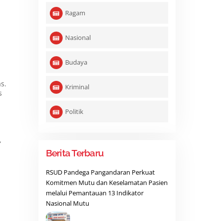
Ragam
Nasional
Budaya
s.
Kriminal
s
Politik
,
Berita Terbaru
RSUD Pandega Pangandaran Perkuat
Komitmen Mutu dan Keselamatan Pasien
melalui Pemantauan 13 Indikator
Nasional Mutu