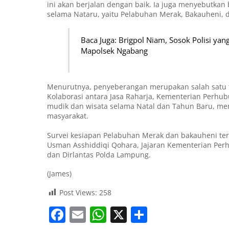
ini akan berjalan dengan baik. Ia juga menyebutka
selama Nataru, yaitu Pelabuhan Merak, Bakauheni, 
Baca Juga: Brigpol Niam, Sosok Polisi ya
Mapolsek Ngabang
Menurutnya, penyeberangan merupakan salah satu ti
Kolaborasi antara Jasa Raharja, Kementerian Perhub
mudik dan wisata selama Natal dan Tahun Baru, m
masyarakat.
Survei kesiapan Pelabuhan Merak dan bakauheni terse
⁠Usman Asshiddiqi Qohara, ⁠Jajaran Kementerian Perhu
dan ⁠Dirlantas Polda Lampung.
(James)
Post Views:
258
F
E
W
X
S