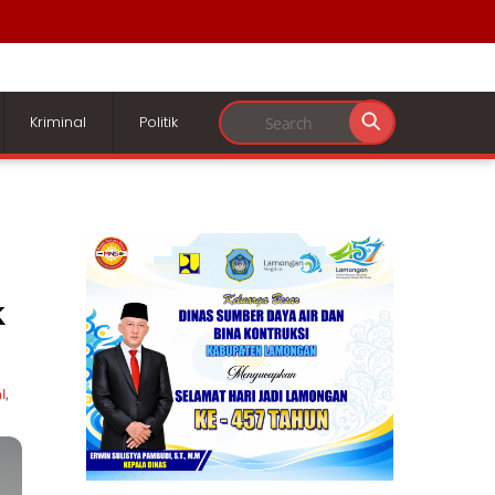
Kriminal
Politik
k
l
,