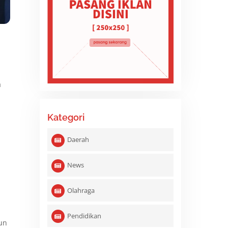
a
Kategori
Daerah
News
i
Olahraga
Pendidikan
hun