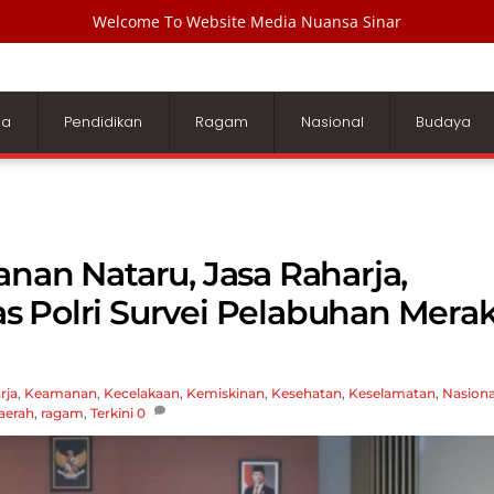
Welcome To Website Media Nuansa Sinar
ga
Pendidikan
Ragam
Nasional
Budaya
nan Nataru, Jasa Raharja,
s Polri Survei Pelabuhan Mera
rja
,
Keamanan
,
Kecelakaan
,
Kemiskinan
,
Kesehatan
,
Keselamatan
,
Nasiona
aerah
,
ragam
,
Terkini
0