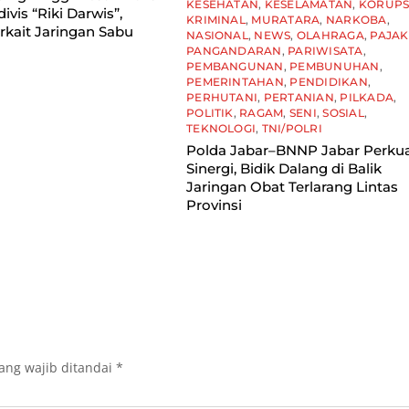
KESEHATAN
,
KESELAMATAN
,
KORUPS
ivis “Riki Darwis”,
KRIMINAL
,
MURATARA
,
NARKOBA
,
rkait Jaringan Sabu
NASIONAL
,
NEWS
,
OLAHRAGA
,
PAJAK
PANGANDARAN
,
PARIWISATA
,
PEMBANGUNAN
,
PEMBUNUHAN
,
PEMERINTAHAN
,
PENDIDIKAN
,
PERHUTANI
,
PERTANIAN
,
PILKADA
,
POLITIK
,
RAGAM
,
SENI
,
SOSIAL
,
TEKNOLOGI
,
TNI/POLRI
Polda Jabar–BNNP Jabar Perku
Sinergi, Bidik Dalang di Balik
Jaringan Obat Terlarang Lintas
Provinsi
ang wajib ditandai
*