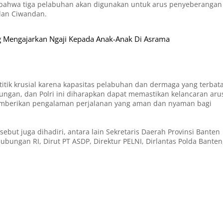
n bahwa tiga pelabuhan akan digunakan untuk arus penyeberangan
dan Ciwandan.
ng Mengajarkan Ngaji Kepada Anak-Anak Di Asrama
tik krusial karena kapasitas pelabuhan dan dermaga yang terbata
ungan, dan Polri ini diharapkan dapat memastikan kelancaran aru
emberikan pengalaman perjalanan yang aman dan nyaman bagi
but juga dihadiri, antara lain Sekretaris Daerah Provinsi Banten
bungan RI, ⁠Dirut PT ASDP, ⁠Direktur PELNI, ⁠Dirlantas Polda Banten