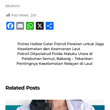
(Muksin)
Post Views:
250
F
E
W
X
S
a
m
h
h
c
ai
at
ar
Polres Halbar Gelar Patroli Perairan untuk Jaga
e
l
s
e
Keselamatan dan Keamanan Laut
Patroli Ditpolairud Polda Maluku Utara di
b
A
Pelabuhan Semut, Babang – Tekankan
o
p
Pentingnya Keselamatan Nelayan di Laut
o
p
k
Related Posts