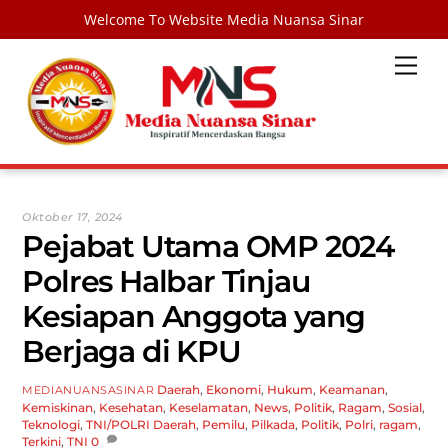
Welcome To Website Media Nuansa Sinar
Skip
Men
to
content
Oktober 17, 2024
Pejabat Utama OMP 2024
Polres Halbar Tinjau
Kesiapan Anggota yang
Berjaga di KPU
Daerah
,
Ekonomi
,
Hukum
,
Keamanan
,
MEDIANUANSASINAR
Kemiskinan
,
Kesehatan
,
Keselamatan
,
News
,
Politik
,
Ragam
,
Sosial
,
Teknologi
,
TNI/POLRI
Daerah
,
Pemilu
,
Pilkada
,
Politik
,
Polri
,
ragam
,
Terkini
,
TNI
0