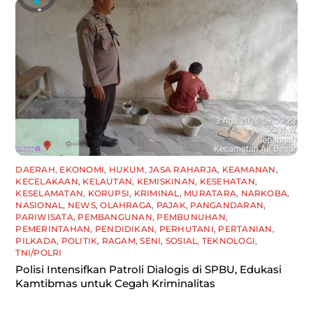
DAERAH
,
EKONOMI
,
HUKUM
,
JASA RAHARJA
,
KEAMANAN
,
KECELAKAAN
,
KELAUTAN
,
KEMISKINAN
,
KESEHATAN
,
KESELAMATAN
,
KORUPSI
,
KRIMINAL
,
MURATARA
,
NARKOBA
,
NASIONAL
,
NEWS
,
OLAHRAGA
,
PAJAK
,
PANGANDARAN
,
PARIWISATA
,
PEMBANGUNAN
,
PEMBUNUHAN
,
PEMERINTAHAN
,
PENDIDIKAN
,
PERHUTANI
,
PERTANIAN
,
PILKADA
,
POLITIK
,
RAGAM
,
SENI
,
SOSIAL
,
TEKNOLOGI
,
TNI/POLRI
Polisi Intensifkan Patroli Dialogis di SPBU, Edukasi
Kamtibmas untuk Cegah Kriminalitas