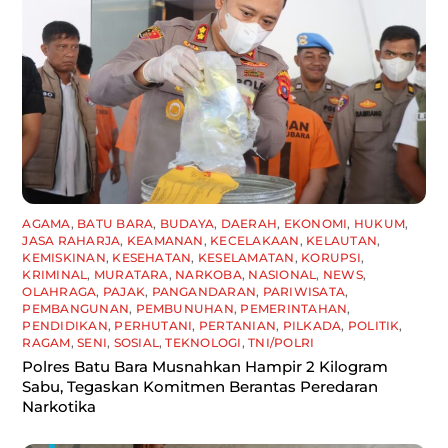
AGAMA
,
BATU BARA
,
BUDAYA
,
DAERAH
,
EKONOMI
,
HUKUM
,
JASA RAHARJA
,
KEAMANAN
,
KECELAKAAN
,
KELAUTAN
,
KEMISKINAN
,
KESEHATAN
,
KESELAMATAN
,
KORUPSI
,
KRIMINAL
,
MURATARA
,
NARKOBA
,
NASIONAL
,
NEWS
,
OLAHRAGA
,
PAJAK
,
PANGANDARAN
,
PARIWISATA
,
PEMBANGUNAN
,
PEMBUNUHAN
,
PEMERINTAHAN
,
PENDIDIKAN
,
PERHUTANI
,
PERTANIAN
,
PILKADA
,
POLITIK
,
RAGAM
,
SENI
,
SOSIAL
,
TEKNOLOGI
,
TNI/POLRI
Polres Batu Bara Musnahkan Hampir 2 Kilogram
Sabu, Tegaskan Komitmen Berantas Peredaran
Narkotika