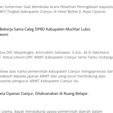
man Suherman Saat Membuka Acara Pelatihan Peningkatan Kapasit
) Tingkat Kabupaten Cianjur di Hotel Bydiel Jl. Raya Cipanas
Bekerja Sama Caleg DPRD Kabupaten Muchtar Lubis
resmi
a DPC Majalengka, Amiruddin Setiawan, S.Sos., M.Si Sekretaris
.PT, Ketua Umum DPC ARWT Kabupaten Cianjur Serta Tamu Undang
hwa atas nama pemerintah kabupaten Cianjur mengapresiasi da
makasih kepada jajaran ARWT dan yang turut mendukung atas
apasitas pengurus ARWT Kabupaten Cianjur itu.
na Cipanas Cianjur, Dilaksanakan di Ruang Belajar.
ta ulama, dapat mendukung upaya pemerintah daerah dalam