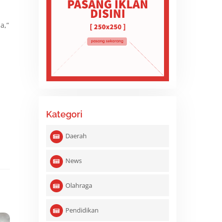
a,”
Kategori
Daerah
News
Olahraga
Pendidikan