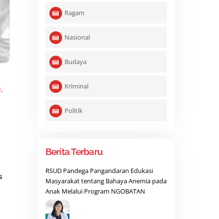
Ragam
Nasional
Budaya
,
Kriminal
N
,
Politik
Berita Terbaru
RSUD Pandega Pangandaran Edukasi
s
Masyarakat tentang Bahaya Anemia pada
Anak Melalui Program NGOBATAN