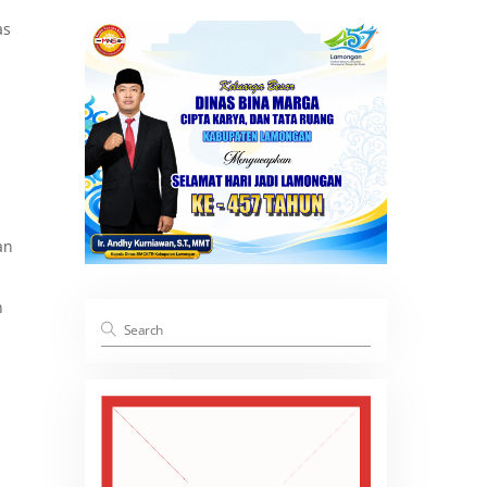
as
an
n