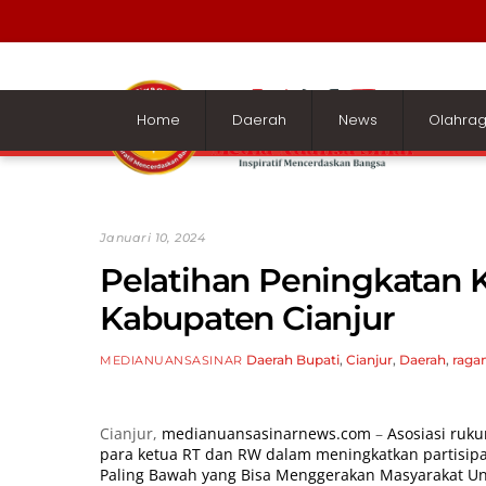
Skip
to
content
Home
Daerah
News
Olahra
Januari 10, 2024
Pelatihan Peningkatan 
Kabupaten Cianjur
Daerah
Bupati
,
Cianjur
,
Daerah
,
raga
MEDIANUANSASINAR
Cianjur,
medianuansasinarnews.com
–
Asosiasi ruk
para ketua RT dan RW dalam meningkatkan partisipa
Paling Bawah yang Bisa Menggerakan Masyarakat U