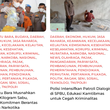
TU BARA
,
BUDAYA
,
DAERAH
,
DAERAH
,
EKONOMI
,
HUKUM
,
JASA
HUKUM
,
JASA RAHARJA
,
RAHARJA
,
KEAMANAN
,
KECELAKAAN
N
,
KECELAKAAN
,
KELAUTAN
,
KELAUTAN
,
KEMISKINAN
,
KESEHATA
N
,
KESEHATAN
,
KESELAMATAN
,
KORUPSI
,
KRIMINAL
,
TAN
,
KORUPSI
,
KRIMINAL
,
MURATARA
,
NARKOBA
,
NASIONAL
,
,
NARKOBA
,
NASIONAL
,
NEWS
,
OLAHRAGA
,
PAJAK
,
HRAGA
,
PAJAK
,
PANGANDARAN
,
PARIWISATA
,
ARAN
,
PARIWISATA
,
PEMBANGUNAN
,
PEMBUNUHAN
,
UNAN
,
PEMBUNUHAN
,
PEMERINTAHAN
,
PENDIDIKAN
,
AHAN
,
PENDIDIKAN
,
PERHUTANI
,
PERTANIAN
,
PILKADA
,
I
,
PERTANIAN
,
PILKADA
,
POLITIK
,
RAGAM
,
SENI
,
SOSIAL
,
AGAM
,
SENI
,
SOSIAL
,
TEKNOLOGI
,
TNI/POLRI
I
,
TNI/POLRI
Polisi Intensifkan Patroli Dialogi
tu Bara Musnahkan
di SPBU, Edukasi Kamtibmas
Kilogram Sabu,
untuk Cegah Kriminalitas
 Komitmen Berantas
 Narkotika