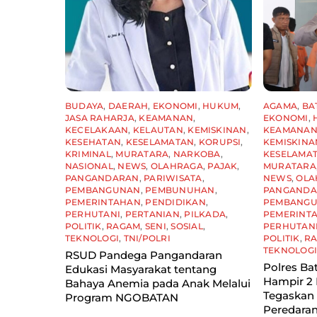
BUDAYA
,
DAERAH
,
EKONOMI
,
HUKUM
,
AGAMA
,
BA
JASA RAHARJA
,
KEAMANAN
,
EKONOMI
,
KECELAKAAN
,
KELAUTAN
,
KEMISKINAN
,
KEAMANA
KESEHATAN
,
KESELAMATAN
,
KORUPSI
,
KEMISKINA
KRIMINAL
,
MURATARA
,
NARKOBA
,
KESELAMA
NASIONAL
,
NEWS
,
OLAHRAGA
,
PAJAK
,
MURATARA
PANGANDARAN
,
PARIWISATA
,
NEWS
,
OLA
PEMBANGUNAN
,
PEMBUNUHAN
,
PANGAND
PEMERINTAHAN
,
PENDIDIKAN
,
PEMBANG
PERHUTANI
,
PERTANIAN
,
PILKADA
,
PEMERINT
POLITIK
,
RAGAM
,
SENI
,
SOSIAL
,
PERHUTAN
TEKNOLOGI
,
TNI/POLRI
POLITIK
,
R
TEKNOLOG
RSUD Pandega Pangandaran
Polres Ba
Edukasi Masyarakat tentang
Hampir 2 
Bahaya Anemia pada Anak Melalui
Tegaskan
Program NGOBATAN
Peredaran