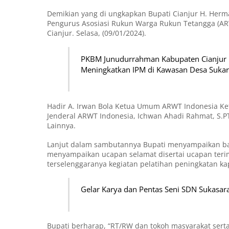
Demikian yang di ungkapkan Bupati Cianjur H. Her
Pengurus Asosiasi Rukun Warga Rukun Tetangga (ARWT
Cianjur. Selasa, (09/01/2024).
PKBM Junudurrahman Kabupaten Cianjur 
Meningkatkan IPM di Kawasan Desa Suka
Hadir A. Irwan Bola Ketua Umum ARWT Indonesia Ketu
Jenderal ARWT Indonesia, Ichwan Ahadi Rahmat, S
Lainnya.
Lanjut dalam sambutannya Bupati menyampaikan ba
menyampaikan ucapan selamat disertai ucapan teri
terselenggaranya kegiatan pelatihan peningkatan k
Gelar Karya dan Pentas Seni SDN Sukasara
Bupati berharap, “RT/RW dan tokoh masyarakat ser