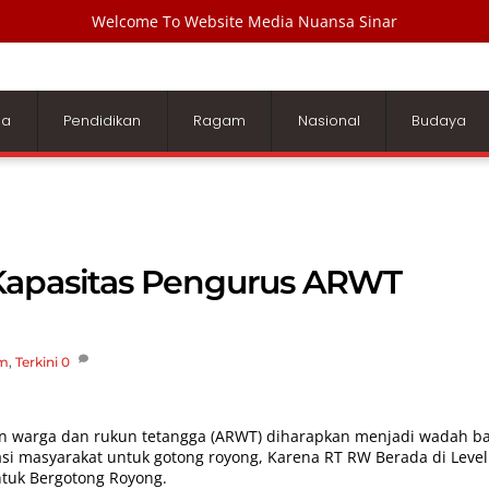
Welcome To Website Media Nuansa Sinar
ga
Pendidikan
Ragam
Nasional
Budaya
Kapasitas Pengurus ARWT
m
,
Terkini
0
un warga dan rukun tetangga (ARWT) diharapkan menjadi wadah ba
si masyarakat untuk gotong royong, Karena RT RW Berada di Level
ntuk Bergotong Royong.