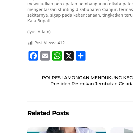
mewujudkan percepatan pembangunan dikabupaten Ci
mengentaskan stunting dikabupaten Cianjur, termasu
sekitarnya, sigap pada kebencanaan, tingkatkan te
Kata Bupati.
(Iyus Adam)
Post Views:
412
F
E
W
X
S
a
m
h
h
c
ai
at
ar
POLRES LAMONGAN MENDUKUNG KEGIA
e
l
s
e
Presiden Resmikan Jembatan Cisadane
b
A
o
p
o
p
Related Posts
k