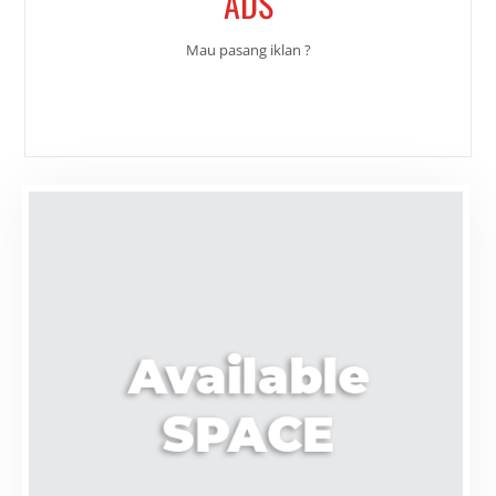
ADS
Mau pasang iklan ?