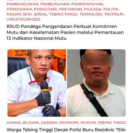
PEMBANGUNAN
,
PEMBUNUHAN
,
PEMERINTAHAN
,
PENDIDIKAN
,
PERHUTANI
,
PERTANIAN
,
PILKADA
,
POLITIK
,
RAGAM
,
SENI
,
SOSIAL
,
TEBING TINGGI
,
TEKNOLOGI
,
TNI/POLRI
,
UNCATEGORIZED
RSUD Pandega Pangandaran Perkuat Komitmen
Mutu dan Keselamatan Pasien melalui Pemantauan
13 Indikator Nasional Mutu
AGAMA
,
BUDAYA
,
DAERAH
,
EKONOMI
,
HUKUM
,
TEBING TINGGI
Warga Tebing Tinggi Desak Polisi Buru Residivis “Riki