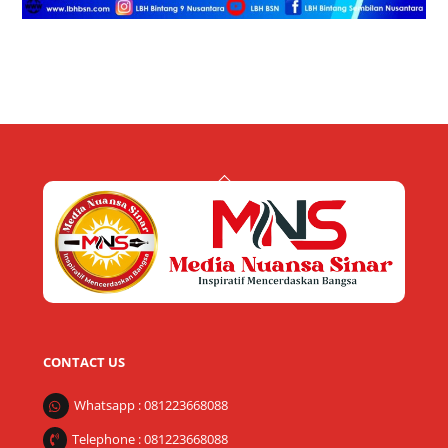
Back
To
Top
CONTACT US
Whatsapp : 081223668088
Telephone : 081223668088