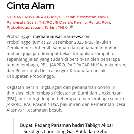
Cinta Alam
Budaya
,
Daerah
,
Kesehatan
,
News
,
MEDIANUANSASINAR
Pariwisata
,
Sosial
,
TNI/POLRI
Daerah
,
Pemilu
,
Politik
,
Polri
,
Probolinggo
,
ragam
,
Terkini
,
TNI
0
Probolinggo,
medianuansasinarnews.com-
Probolinggo, jum’at 29 Desember 2023 (PBL) lakukan
Gerakan bersih-bersih sampah dan penanaman pohon
mahoni juga jati ditempat bekas tumpukan sampah di
sepanjang jalan yang sudah di bersihkan oleh beberapa
teman lembaga, PBL, JAKPRO, PAC PAGAR NUSA, pakuniran,
dan Pemerintah Desa alasnyur Kecamatan besuk
Kabupaten Probolinggo.
Kegiatan bersih lingkungan dan penanaman pohon ini
diinisiasi oleh lembaga Pelestarian Bumi dan Lingkungan
(PBL), bersinergi dengan beberapa teman lembaga seperti
JAKPRO, PAC PAGAR NUSA pakuniran dan Pemerintah Desa
Alasnyur Kecamatan besuk.
Bupati Padang Pariaman hadiri Tabligh Akbar
– Sekaligus Lounching Gas Antik dan Gebu