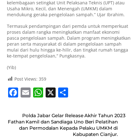
kelembagaan setingkat Unit Pelaksana Teknis (UPT) atau
Usaha Mikro, Kecil, dan Menengah (UMKM) dalam
mendukung geraka pengelolaan sampah.” Ujar Ibrahim.
Termasuk pendampingan dari pemda untuk memperkuat
proses dalam rangka meningkatkan manfaat ekonomi
pasca pengelolaan sampah. Dalam program meningkatkan
peran serta masyarakat di dalam pengelolaan sampah
mulai dari hulu hingga ke-hilir, dan tingkat rumah tangga
ke-tempat pengelolaan,” Pungkasnya.
(Yib)
Post Views:
359
F
E
W
X
S
a
m
h
h
c
ai
at
ar
Polda Jabar Gelar Release Akhir Tahun 2023
e
l
s
e
Fathan Kamil dan Sandiaga Uno Beri Pelatihan
dan Permodalan Kepada Pelaku UMKM di
b
A
Kabupaten Cianjur.