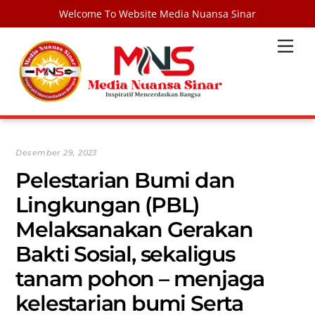
Welcome To Website Media Nuansa Sinar
Skip
Men
to
content
Desember 29, 2023
Pelestarian Bumi dan
Lingkungan (PBL)
Melaksanakan Gerakan
Bakti Sosial, sekaligus
tanam pohon – menjaga
kelestarian bumi Serta