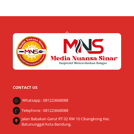
Back
To
Top
CONTACT US
Whatsapp : 081223668088
Telephone : 081223668088
Jalan Babakan Garut RT 02 RW 10 Cibangkong Kec.
Batununggal Kota Bandung.