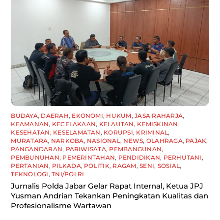
BUDAYA
,
DAERAH
,
EKONOMI
,
HUKUM
,
JASA RAHARJA
,
KEAMANAN
,
KECELAKAAN
,
KELAUTAN
,
KEMISKINAN
,
KESEHATAN
,
KESELAMATAN
,
KORUPSI
,
KRIMINAL
,
MURATARA
,
NARKOBA
,
NASIONAL
,
NEWS
,
OLAHRAGA
,
PAJAK
,
PANGANDARAN
,
PARIWISATA
,
PEMBANGUNAN
,
PEMBUNUHAN
,
PEMERINTAHAN
,
PENDIDIKAN
,
PERHUTANI
,
PERTANIAN
,
PILKADA
,
POLITIK
,
RAGAM
,
SENI
,
SOSIAL
,
TEKNOLOGI
,
TNI/POLRI
Jurnalis Polda Jabar Gelar Rapat Internal, Ketua JPJ
Yusman Andrian Tekankan Peningkatan Kualitas dan
Profesionalisme Wartawan