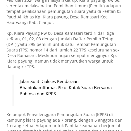
Februari 2024 warga masyarakat Kp. Kiara payung, Rw 06,
serentak melaksanakan Pemilihan Umum (Pemilu) adapun
tempat pelaksanaan pemungutan suara yaitu di keRtan 03
Paud Al Ikhlas Kp. Kiara payung Desa Ramasari Kec.
Haurwangi Kab. Cianjur.
Kp. Kiara Payung Rw 06 Desa Ramasari terdiri dari tiga
keRtan, 01, 02, 03 dengan jumlah Daftar Pemilih Tetap
(DPT) yaitu 295 pemilih untuk satu Tempat Pemungutan
Suara (TPS) nomor 14 dari jumlah 22 TPS keseluruhan se-
Desa Ramasari. Meskipun hujan sempat mengguyur Kp.
Kiara payung, namun tidak menyurutkan warga untuk
datang ke TPS.
Jalan Sulit Diakses Kendaraan –
Bhabinkamtibmas Pikul Kotak Suara Bersama
Babinsa dan KPPS
Kelompok Penyelenggara Pemungutan Suara (KPPS) di
kampung kiara payung ada 7 orang, dengan 6 anggota dan
1 orang ketua. Adapun untuk Panitia keamanan berjumlah