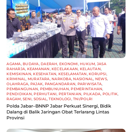
AGAMA
,
BUDAYA
,
DAERAH
,
EKONOMI
,
HUKUM
,
JASA
RAHARJA
,
KEAMANAN
,
KECELAKAAN
,
KELAUTAN
,
KEMISKINAN
,
KESEHATAN
,
KESELAMATAN
,
KORUPSI
,
KRIMINAL
,
MURATARA
,
NARKOBA
,
NASIONAL
,
NEWS
,
OLAHRAGA
,
PAJAK
,
PANGANDARAN
,
PARIWISATA
,
PEMBANGUNAN
,
PEMBUNUHAN
,
PEMERINTAHAN
,
PENDIDIKAN
,
PERHUTANI
,
PERTANIAN
,
PILKADA
,
POLITIK
,
RAGAM
,
SENI
,
SOSIAL
,
TEKNOLOGI
,
TNI/POLRI
Polda Jabar–BNNP Jabar Perkuat Sinergi, Bidik
Dalang di Balik Jaringan Obat Terlarang Lintas
Provinsi