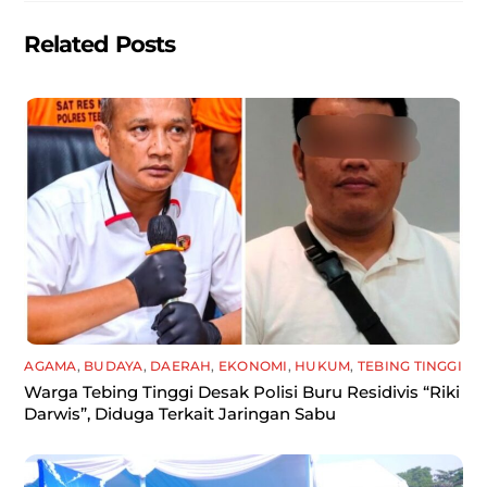
Related Posts
AGAMA
,
BUDAYA
,
DAERAH
,
EKONOMI
,
HUKUM
,
TEBING TINGGI
Warga Tebing Tinggi Desak Polisi Buru Residivis “Riki
Darwis”, Diduga Terkait Jaringan Sabu