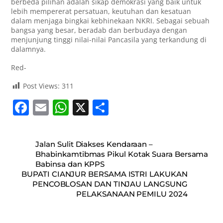
berbeda pilihan adalah sikap demokrasi yang baik untuk
lebih mempererat persatuan, keutuhan dan kesatuan
dalam menjaga bingkai kebhinekaan NKRI. Sebagai sebuah
bangsa yang besar, beradab dan berbudaya dengan
menjunjung tinggi nilai-nilai Pancasila yang terkandung di
dalamnya.
Red-
Post Views:
311
F
E
W
X
S
a
m
h
h
c
ai
at
ar
Jalan Sulit Diakses Kendaraan –
e
l
s
e
Bhabinkamtibmas Pikul Kotak Suara Bersama
Babinsa dan KPPS
b
A
BUPATI CIANJUR BERSAMA ISTRI LAKUKAN
o
p
PENCOBLOSAN DAN TINJAU LANGSUNG
PELAKSANAAN PEMILU 2024
o
p
k