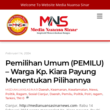
Welcome To Website Media Nuansa Sinar
Skip
Men
to
content
Februari 14, 2024
Pemilihan Umum (PEMILU)
– Warga Kp. Kiara Payung
Menentukan Pilihannya
Daerah
,
Keamanan
,
Keselamatan
,
News
,
MEDIANUANSASINAR
Politik
,
Ragam
,
Sosial
Cianjur
,
Daerah
,
Pemilu
,
Politik
,
Polri
,
ragam
,
Terkini
,
TNI
0
Cianjur,
http://medianuansasinarnews.com-
Rabu 14