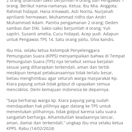
2 orang ditambah saksi berjumlah 4 orang dan Pengawas 1
orang. Berikut nama-namanya. Ketua; Ibu Mia. Anggota;
Rahmat hidayat, Hana Irmawati, Asti Norita, Nurjanah
aprilianti hermawan, Muhammad ridho dan Andri
Muhammad Adam. Panitia pengamanan 2 orang; Deden
sambas dan Diki. Saksi-saksi berjumlah 4 orang; Yuli
sapitri, Susanti amelia, Cucu hidayat, Acep yudi. Adapun
untuk Pengawas TPS 14. Satu orang yaitu, Silva kandis.
Ibu mia, selaku ketua Kelompok Penyelenggara
Pemungutan Suara (KPPS) menyampaikan bahwa di Tempat
Pemungutan Suara (TPS) nya tersebut semua berjalan
sesuai yang diharapkan terkendali, aman dan tertib
meskipun tempat pelaksanaannya tidak terlalu besar,
beliau menghimbau agar seluruh warga masyarakat Kp.
Kiara payung untuk tidak golput di upayakan semua
mencoblos. Demi kemajuan Indonesia ke depannya.
“Saya berharap warga kp. Kiara payung yang sudah
mendapatkan hak pilihnya agar datang ke TPS untuk
menentukan pilihannya, tidak golput karena satu suara
sangatlah berharga. Alhamdulilah keadaannya lancar,
aman, damai dan terkendali,” ungkap ibu mia selaku ketua
KPPS. Rabu (14/02/2024)