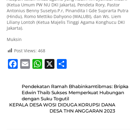
(Ketua Umum PW NU DKI Jakarta), Pendeta Rory, Pastor
Antonius Benny Susetyo.P.r, Pinandita I Gde Suprarta Putra
(Hindu), Romo Mettiko Dahyono (WALUBI), dan Ws. Liem
Liliany Lontoh (Ketua Majelis Tinggi Agama Konghucu DKI
Jakarta).
Muksin
Post Views:
468
F
E
W
X
S
a
m
h
h
c
ai
at
ar
Pendekatan Ramah Bhabinkamtibmas: Bripka
e
l
s
e
Edwin Thaib Sukses Memperkuat Hubungan
dengan Suku Togutil
b
A
KEPALA DESA WOSI DIDUGA KORUPSI DANA
o
p
DESA THN ANGGARAN 2023
o
p
k