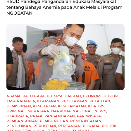
RSUD Pandega Pangandaran Edukasi Masyarakat
tentang Bahaya Anemia pada Anak Melalui Program
NGOBATAN
AGAMA
,
BATU BARA
,
BUDAYA
,
DAERAH
,
EKONOMI
,
HUKUM
,
JASA RAHARJA
,
KEAMANAN
,
KECELAKAAN
,
KELAUTAN
,
KEMISKINAN
,
KESEHATAN
,
KESELAMATAN
,
KORUPSI
,
KRIMINAL
,
MURATARA
,
NARKOBA
,
NASIONAL
,
NEWS
,
OLAHRAGA
,
PAJAK
,
PANGANDARAN
,
PARIWISATA
,
PEMBANGUNAN
,
PEMBUNUHAN
,
PEMERINTAHAN
,
PENDIDIKAN
,
PERHUTANI
,
PERTANIAN
,
PILKADA
,
POLITIK
,
RAGAM
,
SENI
,
SOSIAL
,
TEKNOLOGI
,
TNI/POLRI