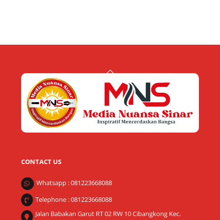
Back
To
Top
CONTACT US
Whatsapp : 081223668088
Telephone : 081223668088
Jalan Babakan Garut RT 02 RW 10 Cibangkong Kec.