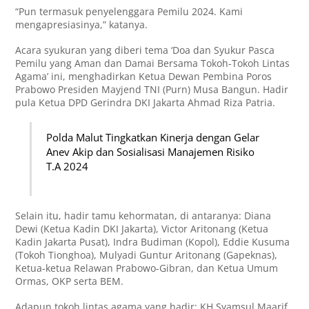
“Pun termasuk penyelenggara Pemilu 2024. Kami
mengapresiasinya,” katanya.
Acara syukuran yang diberi tema ‘Doa dan Syukur Pasca
Pemilu yang Aman dan Damai Bersama Tokoh-Tokoh Lintas
Agama’ ini, menghadirkan Ketua Dewan Pembina Poros
Prabowo Presiden Mayjend TNI (Purn) Musa Bangun. Hadir
pula Ketua DPD Gerindra DKI Jakarta Ahmad Riza Patria.
Polda Malut Tingkatkan Kinerja dengan Gelar
Anev Akip dan Sosialisasi Manajemen Risiko
T.A 2024
Selain itu, hadir tamu kehormatan, di antaranya: Diana
Dewi (Ketua Kadin DKI Jakarta), Victor Aritonang (Ketua
Kadin Jakarta Pusat), Indra Budiman (Kopol), Eddie Kusuma
(Tokoh Tionghoa), Mulyadi Guntur Aritonang (Gapeknas),
Ketua-ketua Relawan Prabowo-Gibran, dan Ketua Umum
Ormas, OKP serta BEM.
Adapun tokoh lintas agama yang hadir: KH Syamsul Maarif