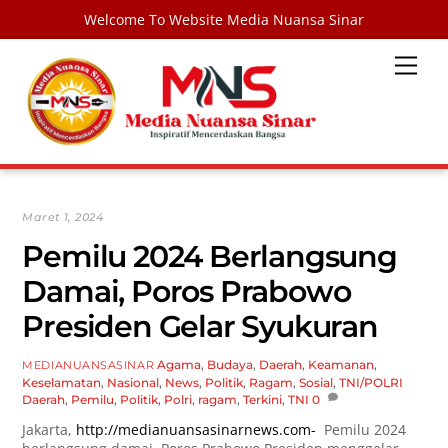
Welcome To Website Media Nuansa Sinar
Skip
Men
to
content
Maret 1, 2024
Pemilu 2024 Berlangsung
Damai, Poros Prabowo
Presiden Gelar Syukuran
Agama
,
Budaya
,
Daerah
,
Keamanan
,
MEDIANUANSASINAR
Keselamatan
,
Nasional
,
News
,
Politik
,
Ragam
,
Sosial
,
TNI/POLRI
Daerah
,
Pemilu
,
Politik
,
Polri
,
ragam
,
Terkini
,
TNI
0
Jakarta,
http://medianuansasinarnews.com-
Pemilu 2024