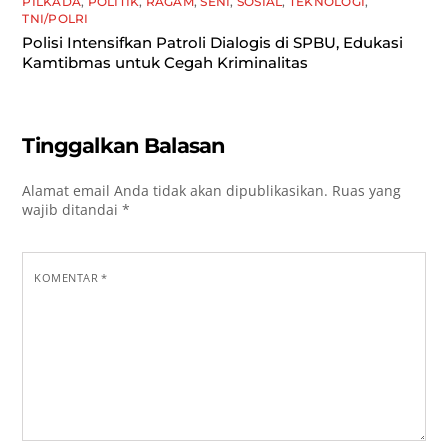
PILKADA
,
POLITIK
,
RAGAM
,
SENI
,
SOSIAL
,
TEKNOLOGI
,
TNI/POLRI
Polisi Intensifkan Patroli Dialogis di SPBU, Edukasi
Kamtibmas untuk Cegah Kriminalitas
Tinggalkan Balasan
Alamat email Anda tidak akan dipublikasikan.
Ruas yang
wajib ditandai
*
KOMENTAR
*