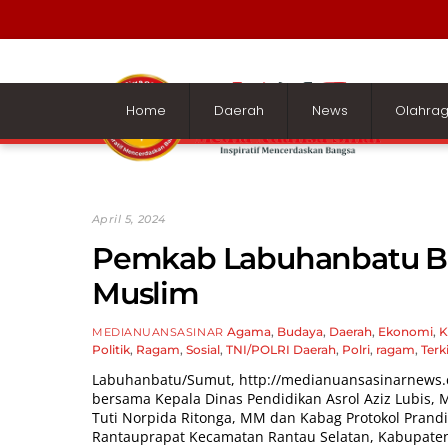
Skip
to
content
Home
Daerah
News
Olahra
April 5, 2024
Pemkab Labuhanbatu Bag
Muslim
Agama
,
Budaya
,
Daerah
,
Ekonomi
,
K
MEDIANUANSASINAR
Politik
,
Ragam
,
Sosial
,
TNI/POLRI
Daerah
,
Polri
,
ragam
,
Terk
Labuhanbatu/Sumut,
http://medianuansasinarnews
bersama Kepala Dinas Pendidikan Asrol Aziz Lubis, M.
Tuti Norpida Ritonga, MM dan Kabag Protokol Prandi 
Rantauprapat Kecamatan Rantau Selatan, Kabupaten