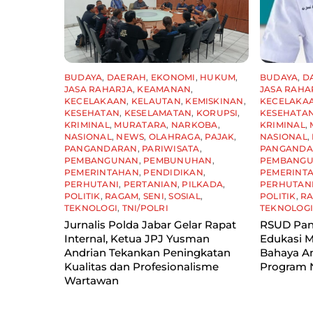
BUDAYA
,
DAERAH
,
EKONOMI
,
HUKUM
,
BUDAYA
,
D
JASA RAHARJA
,
KEAMANAN
,
JASA RAHA
KECELAKAAN
,
KELAUTAN
,
KEMISKINAN
,
KECELAKA
KESEHATAN
,
KESELAMATAN
,
KORUPSI
,
KESEHATA
KRIMINAL
,
MURATARA
,
NARKOBA
,
KRIMINAL
,
NASIONAL
,
NEWS
,
OLAHRAGA
,
PAJAK
,
NASIONAL
,
PANGANDARAN
,
PARIWISATA
,
PANGAND
PEMBANGUNAN
,
PEMBUNUHAN
,
PEMBANG
PEMERINTAHAN
,
PENDIDIKAN
,
PEMERINT
PERHUTANI
,
PERTANIAN
,
PILKADA
,
PERHUTAN
POLITIK
,
RAGAM
,
SENI
,
SOSIAL
,
POLITIK
,
R
TEKNOLOGI
,
TNI/POLRI
TEKNOLOG
Jurnalis Polda Jabar Gelar Rapat
RSUD Pan
Internal, Ketua JPJ Yusman
Edukasi M
Andrian Tekankan Peningkatan
Bahaya A
Kualitas dan Profesionalisme
Program
Wartawan