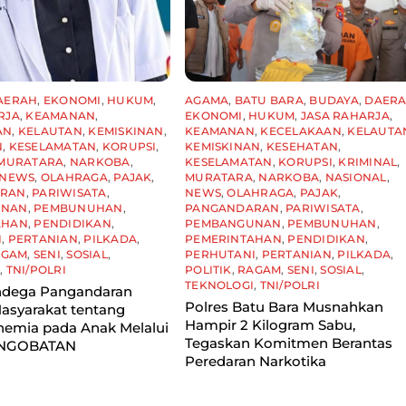
AERAH
,
EKONOMI
,
HUKUM
,
AGAMA
,
BATU BARA
,
BUDAYA
,
DAER
RJA
,
KEAMANAN
,
EKONOMI
,
HUKUM
,
JASA RAHARJA
,
AN
,
KELAUTAN
,
KEMISKINAN
,
KEAMANAN
,
KECELAKAAN
,
KELAUTA
N
,
KESELAMATAN
,
KORUPSI
,
KEMISKINAN
,
KESEHATAN
,
MURATARA
,
NARKOBA
,
KESELAMATAN
,
KORUPSI
,
KRIMINAL
,
NEWS
,
OLAHRAGA
,
PAJAK
,
MURATARA
,
NARKOBA
,
NASIONAL
,
ARAN
,
PARIWISATA
,
NEWS
,
OLAHRAGA
,
PAJAK
,
UNAN
,
PEMBUNUHAN
,
PANGANDARAN
,
PARIWISATA
,
AHAN
,
PENDIDIKAN
,
PEMBANGUNAN
,
PEMBUNUHAN
,
I
,
PERTANIAN
,
PILKADA
,
PEMERINTAHAN
,
PENDIDIKAN
,
AGAM
,
SENI
,
SOSIAL
,
PERHUTANI
,
PERTANIAN
,
PILKADA
,
I
,
TNI/POLRI
POLITIK
,
RAGAM
,
SENI
,
SOSIAL
,
TEKNOLOGI
,
TNI/POLRI
dega Pangandaran
Polres Batu Bara Musnahkan
asyarakat tentang
Hampir 2 Kilogram Sabu,
nemia pada Anak Melalui
Tegaskan Komitmen Berantas
 NGOBATAN
Peredaran Narkotika