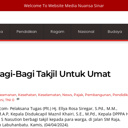
Welcome To Website Media Nuansa Sinar
ga
Pendidikan
Ragam
Nasional
Budaya
i-Bagi Takjil Untuk Umat
eamanan
,
Kesehatan
,
Keselamatan
,
News
,
Pajak
,
Pembangunan
,
Pendidi
ini
,
TNI
0
.com-
Pelaksana Tugas (Plt.) Hj. Ellya Rosa Siregar, S.Pd., M.M.,
A.P, Kepala Disdukcapil Maznil Khairi, S.E., M.Pd., Kepala DPPPA H
S Nasution berbagi takjil kepada para warga, di Jalan SM Raja,
 Labuhanbatu. Kamis, (04/04/2024).