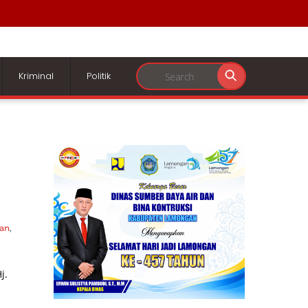
Kriminal
Politik
kan
,
j.