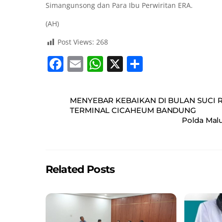
Simangunsong dan Para Ibu Perwiritan ERA.
(AH)
Post Views:
268
F
E
W
X
S
a
m
h
h
c
ai
at
ar
MENYEBAR KEBAIKAN DI BULAN SUCI R
e
l
s
e
TERMINAL CICAHEUM BANDUNG
Polda Mal
b
A
o
p
o
p
Related Posts
k