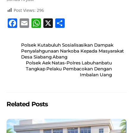
Post Views:
296
F
E
W
X
S
a
m
h
h
c
ai
at
ar
Polsek Kutabuluh Sosialisasikan Dampak
e
l
s
e
Penyalahgunaan Narkoba Kepada Masyarakat
Desa Siabang Abang
b
A
Polsek Aek Natas-Polres Labuhanbatu
o
p
Tangkap Pelaku Pembacokan Dengan
Imbalan Uang
o
p
k
Related Posts