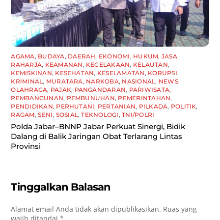
AGAMA
,
BUDAYA
,
DAERAH
,
EKONOMI
,
HUKUM
,
JASA
RAHARJA
,
KEAMANAN
,
KECELAKAAN
,
KELAUTAN
,
KEMISKINAN
,
KESEHATAN
,
KESELAMATAN
,
KORUPSI
,
KRIMINAL
,
MURATARA
,
NARKOBA
,
NASIONAL
,
NEWS
,
OLAHRAGA
,
PAJAK
,
PANGANDARAN
,
PARIWISATA
,
PEMBANGUNAN
,
PEMBUNUHAN
,
PEMERINTAHAN
,
PENDIDIKAN
,
PERHUTANI
,
PERTANIAN
,
PILKADA
,
POLITIK
,
RAGAM
,
SENI
,
SOSIAL
,
TEKNOLOGI
,
TNI/POLRI
Polda Jabar–BNNP Jabar Perkuat Sinergi, Bidik
Dalang di Balik Jaringan Obat Terlarang Lintas
Provinsi
Tinggalkan Balasan
Alamat email Anda tidak akan dipublikasikan.
Ruas yang
wajib ditandai
*