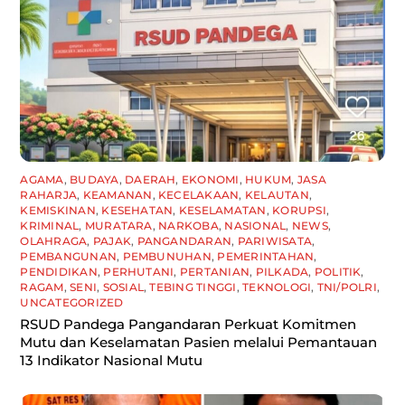
AGAMA
,
BUDAYA
,
DAERAH
,
EKONOMI
,
HUKUM
,
JASA
RAHARJA
,
KEAMANAN
,
KECELAKAAN
,
KELAUTAN
,
KEMISKINAN
,
KESEHATAN
,
KESELAMATAN
,
KORUPSI
,
KRIMINAL
,
MURATARA
,
NARKOBA
,
NASIONAL
,
NEWS
,
OLAHRAGA
,
PAJAK
,
PANGANDARAN
,
PARIWISATA
,
PEMBANGUNAN
,
PEMBUNUHAN
,
PEMERINTAHAN
,
PENDIDIKAN
,
PERHUTANI
,
PERTANIAN
,
PILKADA
,
POLITIK
,
RAGAM
,
SENI
,
SOSIAL
,
TEBING TINGGI
,
TEKNOLOGI
,
TNI/POLRI
,
UNCATEGORIZED
RSUD Pandega Pangandaran Perkuat Komitmen
Mutu dan Keselamatan Pasien melalui Pemantauan
13 Indikator Nasional Mutu