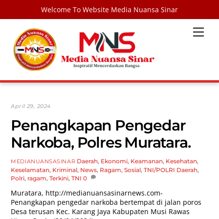
Welcome To Website Media Nuansa Sinar
Skip
Men
to
content
April 29, 2024
Penangkapan Pengedar
Narkoba, Polres Muratara.
Daerah
,
Ekonomi
,
Keamanan
,
Kesehatan
,
MEDIANUANSASINAR
Keselamatan
,
Kriminal
,
News
,
Ragam
,
Sosial
,
TNI/POLRI
Daerah
,
Polri
,
ragam
,
Terkini
,
TNI
0
Muratara,
http://medianuansasinarnews.com-
Penangkapan pengedar narkoba bertempat di jalan poros
Desa terusan Kec. Karang Jaya Kabupaten Musi Rawas