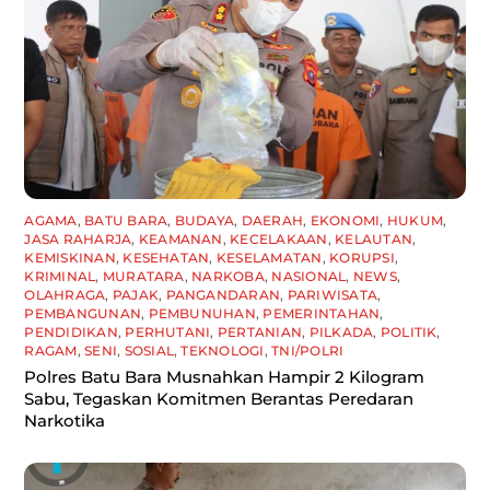
AGAMA
,
BATU BARA
,
BUDAYA
,
DAERAH
,
EKONOMI
,
HUKUM
,
JASA RAHARJA
,
KEAMANAN
,
KECELAKAAN
,
KELAUTAN
,
KEMISKINAN
,
KESEHATAN
,
KESELAMATAN
,
KORUPSI
,
KRIMINAL
,
MURATARA
,
NARKOBA
,
NASIONAL
,
NEWS
,
OLAHRAGA
,
PAJAK
,
PANGANDARAN
,
PARIWISATA
,
PEMBANGUNAN
,
PEMBUNUHAN
,
PEMERINTAHAN
,
PENDIDIKAN
,
PERHUTANI
,
PERTANIAN
,
PILKADA
,
POLITIK
,
RAGAM
,
SENI
,
SOSIAL
,
TEKNOLOGI
,
TNI/POLRI
Polres Batu Bara Musnahkan Hampir 2 Kilogram
Sabu, Tegaskan Komitmen Berantas Peredaran
Narkotika