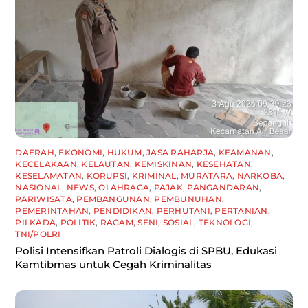
DAERAH
,
EKONOMI
,
HUKUM
,
JASA RAHARJA
,
KEAMANAN
,
KECELAKAAN
,
KELAUTAN
,
KEMISKINAN
,
KESEHATAN
,
KESELAMATAN
,
KORUPSI
,
KRIMINAL
,
MURATARA
,
NARKOBA
,
NASIONAL
,
NEWS
,
OLAHRAGA
,
PAJAK
,
PANGANDARAN
,
PARIWISATA
,
PEMBANGUNAN
,
PEMBUNUHAN
,
PEMERINTAHAN
,
PENDIDIKAN
,
PERHUTANI
,
PERTANIAN
,
PILKADA
,
POLITIK
,
RAGAM
,
SENI
,
SOSIAL
,
TEKNOLOGI
,
TNI/POLRI
Polisi Intensifkan Patroli Dialogis di SPBU, Edukasi
Kamtibmas untuk Cegah Kriminalitas