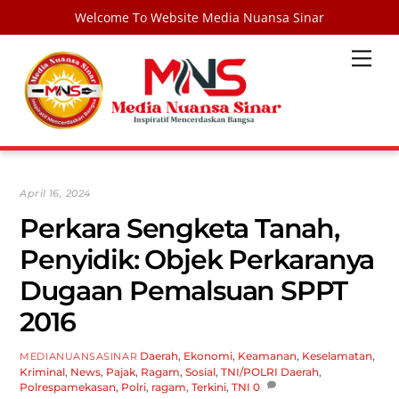
Welcome To Website Media Nuansa Sinar
Skip
Men
to
content
April 16, 2024
Perkara Sengketa Tanah,
Penyidik: Objek Perkaranya
Dugaan Pemalsuan SPPT
2016
Daerah
,
Ekonomi
,
Keamanan
,
Keselamatan
,
MEDIANUANSASINAR
Kriminal
,
News
,
Pajak
,
Ragam
,
Sosial
,
TNI/POLRI
Daerah
,
Polrespamekasan
,
Polri
,
ragam
,
Terkini
,
TNI
0