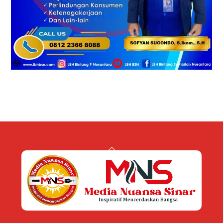
Back
To
Top