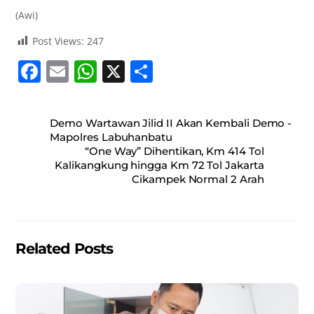
(Awi)
Post Views:
247
F
E
W
X
S
a
m
h
h
c
ai
at
ar
Demo Wartawan Jilid II Akan Kembali Demo -
e
l
s
e
Mapolres Labuhanbatu
“One Way” Dihentikan, Km 414 Tol
b
A
Kalikangkung hingga Km 72 Tol Jakarta
o
p
Cikampek Normal 2 Arah
o
p
k
Related Posts