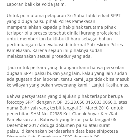
Laporan balik ke Polda Jatim.
Untuk poin utama pelaporan Sri Suhartatik terkait SPPT
yang diduga palsu pihak Polres Pamekasan
mempersilahkan kepada pihak-pihak terutama pihak
terlapor bila proses tersebut dinilai kurang profesional
untuk memberikan bukti-bukti baru sebagai bahan
pertimbangan dan evaluasi di internal Satreskrim Polres
Pamekasan. Karena sejauh ini pihaknya sudah
melaksanakan sesuai prosedur yang ada.
“Jadi untuk perkara yang ditangani kami hanya persoalan
dugaan SPPT palsu bukan yang lain, kalau yang lain sudah
ada gugatan dan laporan, tentu kami juga tidak bisa masuk
ke wilayah yang bukan wewenang kami,” Lanjut Kasihumas.
Bahwa persyaratan yang diajukan pihak terlapor berupa
fotocopy SPPT dengan NOP: 35.28.050.015.003.0060.0, atas
nama Bahriyah yang terbit tanggal 31 Maret 2016 untuk
penerbitan SHM No. 02988 Kel. Gladak Anyar Kec./Kab.
Pamekasan a.n. Bahriyah yang terbit pada tanggal 06
Desember 2017 diduga dokumen palsu atau surat
palsu. dikarenakan berdasarkan data base sihipotesa
Dispenda Kab. Pamekasan SPPT dengan NOP