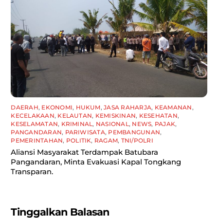
DAERAH
,
EKONOMI
,
HUKUM
,
JASA RAHARJA
,
KEAMANAN
,
KECELAKAAN
,
KELAUTAN
,
KEMISKINAN
,
KESEHATAN
,
KESELAMATAN
,
KRIMINAL
,
NASIONAL
,
NEWS
,
PAJAK
,
PANGANDARAN
,
PARIWISATA
,
PEMBANGUNAN
,
PEMERINTAHAN
,
POLITIK
,
RAGAM
,
TNI/POLRI
Aliansi Masyarakat Terdampak Batubara
Pangandaran, Minta Evakuasi Kapal Tongkang
Transparan.
Tinggalkan Balasan