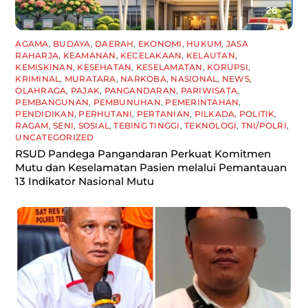
AGAMA
,
BUDAYA
,
DAERAH
,
EKONOMI
,
HUKUM
,
JASA
RAHARJA
,
KEAMANAN
,
KECELAKAAN
,
KELAUTAN
,
KEMISKINAN
,
KESEHATAN
,
KESELAMATAN
,
KORUPSI
,
KRIMINAL
,
MURATARA
,
NARKOBA
,
NASIONAL
,
NEWS
,
OLAHRAGA
,
PAJAK
,
PANGANDARAN
,
PARIWISATA
,
PEMBANGUNAN
,
PEMBUNUHAN
,
PEMERINTAHAN
,
PENDIDIKAN
,
PERHUTANI
,
PERTANIAN
,
PILKADA
,
POLITIK
,
RAGAM
,
SENI
,
SOSIAL
,
TEBING TINGGI
,
TEKNOLOGI
,
TNI/POLRI
,
UNCATEGORIZED
RSUD Pandega Pangandaran Perkuat Komitmen
Mutu dan Keselamatan Pasien melalui Pemantauan
13 Indikator Nasional Mutu