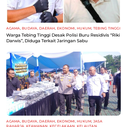
AGAMA
,
BUDAYA
,
DAERAH
,
EKONOMI
,
HUKUM
,
TEBING TINGGI
Warga Tebing Tinggi Desak Polisi Buru Residivis “Riki
Darwis”, Diduga Terkait Jaringan Sabu
AGAMA
,
BUDAYA
,
DAERAH
,
EKONOMI
,
HUKUM
,
JASA
RAHARJA
,
KEAMANAN
,
KECELAKAAN
,
KELAUTAN
,