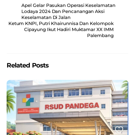
c
ai
at
ar
Apel Gelar Pasukan Operasi Keselamatan
e
l
s
e
Lodaya 2024 Dan Pencanangan Aksi
Keselamatan Di Jalan
b
A
Ketum KNPI, Putri Khairunnisa Dan Kelompok
o
p
Cipayung Ikut Hadiri Muktamar XX IMM
Palembang
o
p
k
Related Posts