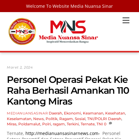
Welcome To Website Media Nuansa Sinar
Skip
Men
to
content
Maret 2, 2024
Personel Operasi Pekat Kie
Raha Berhasil Amankan 110
Kantong Miras
Daerah
,
Ekonomi
,
Keamanan
,
Kesehatan
,
MEDIANUANSASINAR
Keselamatan
,
News
,
Politik
,
Ragam
,
Sosial
,
TNI/POLRI
Daerah
,
Miras
,
Poldamalut
,
Polri
,
ragam
,
Terkini
,
Ternate
,
TNI
0
Ternate,
http://medianuansasinarnews.com-
Personel