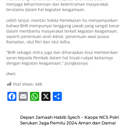
menjaga keharmonisan dan ketentraman masyarakat,
terutama dalam hal kegiatan keagamaan.
Lebih lanjut, mantan Sekda Pamekasan itu menyampaikan
bahwa BHR mempunyai tanggung jawab yang sangat besar
dalam membantu masyarakat terkait kegiatan keagamaan,
seperti penentuan arah kiblat, penentuan awal puasa
Ramadan, idul fitri dan idul Adha.
“BHR sebagai mitra juga dan diharapkan bisa memberikan
saran kepada Pemkab dalam hal hisab-rukyat kaitannya
dengan kegiatan keagamaan,” pungkasnya.
(Awi)
Post Views:
448
F
E
W
X
S
a
m
h
h
c
ai
at
ar
Depan Jamaah Habib Syech – Kaops NCS Polri
e
l
s
e
Serukan Jaga Pemilu 2024 Aman dan Damai