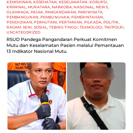
KEMISKINAN
,
KESEHATAN
,
KESELAMATAN
,
KORUPSI
,
KRIMINAL
,
MURATARA
,
NARKOBA
,
NASIONAL
,
NEWS
,
OLAHRAGA
,
PAJAK
,
PANGANDARAN
,
PARIWISATA
,
PEMBANGUNAN
,
PEMBUNUHAN
,
PEMERINTAHAN
,
PENDIDIKAN
,
PERHUTANI
,
PERTANIAN
,
PILKADA
,
POLITIK
,
RAGAM
,
SENI
,
SOSIAL
,
TEBING TINGGI
,
TEKNOLOGI
,
TNI/POLRI
,
UNCATEGORIZED
RSUD Pandega Pangandaran Perkuat Komitmen
Mutu dan Keselamatan Pasien melalui Pemantauan
13 Indikator Nasional Mutu