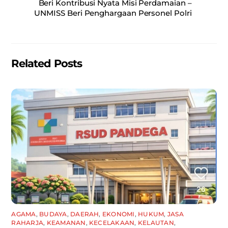
Beri Kontribusi Nyata Misi Perdamaian –
b
A
UNMISS Beri Penghargaan Personel Polri
o
p
o
p
k
Related Posts
AGAMA
,
BUDAYA
,
DAERAH
,
EKONOMI
,
HUKUM
,
JASA
RAHARJA
,
KEAMANAN
,
KECELAKAAN
,
KELAUTAN
,