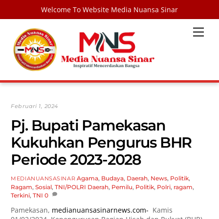
Welcome To Website Media Nuansa Sinar
Skip
Men
to
content
Februari 1, 2024
Pj. Bupati Pamekasan
Kukuhkan Pengurus BHR
Periode 2023-2028
Agama
,
Budaya
,
Daerah
,
News
,
Politik
,
MEDIANUANSASINAR
Ragam
,
Sosial
,
TNI/POLRI
Daerah
,
Pemilu
,
Politik
,
Polri
,
ragam
,
Terkini
,
TNI
0
Pamekasan,
medianuansasinarnews.com-
Kamis