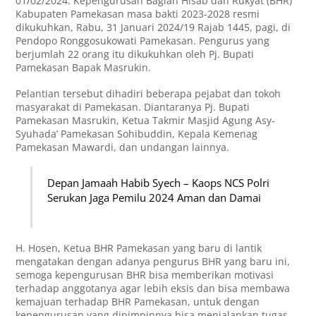
01/02/2024. Kepengurusan Bagian Hisab dan Rukyat (BHR)
Kabupaten Pamekasan masa bakti 2023-2028 resmi
dikukuhkan, Rabu, 31 Januari 2024/19 Rajab 1445, pagi, di
Pendopo Ronggosukowati Pamekasan. Pengurus yang
berjumlah 22 orang itu dikukuhkan oleh Pj. Bupati
Pamekasan Bapak Masrukin.
Pelantian tersebut dihadiri beberapa pejabat dan tokoh
masyarakat di Pamekasan. Diantaranya Pj. Bupati
Pamekasan Masrukin, Ketua Takmir Masjid Agung Asy-
Syuhada’ Pamekasan Sohibuddin, Kepala Kemenag
Pamekasan Mawardi, dan undangan lainnya.
Depan Jamaah Habib Syech – Kaops NCS Polri
Serukan Jaga Pemilu 2024 Aman dan Damai
H. Hosen, Ketua BHR Pamekasan yang baru di lantik
mengatakan dengan adanya pengurus BHR yang baru ini,
semoga kepengurusan BHR bisa memberikan motivasi
terhadap anggotanya agar lebih eksis dan bisa membawa
kemajuan terhadap BHR Pamekasan, untuk dengan
kepengurusan yang dipimpinnya bisa menjalankan tugas