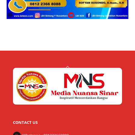
Back
To
Top
CONTACT US