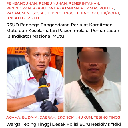
PEMBANGUNAN
,
PEMBUNUHAN
,
PEMERINTAHAN
,
PENDIDIKAN
,
PERHUTANI
,
PERTANIAN
,
PILKADA
,
POLITIK
,
RAGAM
,
SENI
,
SOSIAL
,
TEBING TINGGI
,
TEKNOLOGI
,
TNI/POLRI
,
UNCATEGORIZED
RSUD Pandega Pangandaran Perkuat Komitmen
Mutu dan Keselamatan Pasien melalui Pemantauan
13 Indikator Nasional Mutu
AGAMA
,
BUDAYA
,
DAERAH
,
EKONOMI
,
HUKUM
,
TEBING TINGGI
Warga Tebing Tinggi Desak Polisi Buru Residivis “Riki