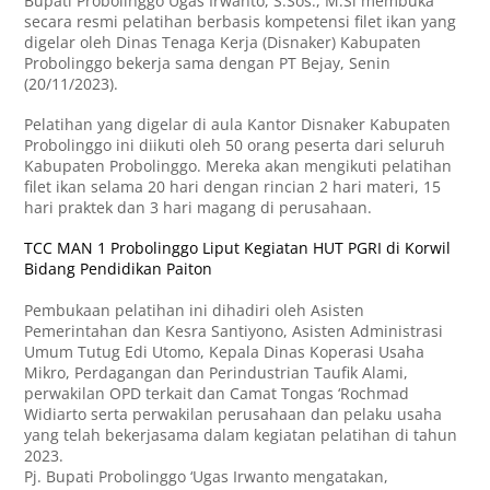
Bupati Probolinggo Ugas Irwanto, S.Sos., M.Si membuka
secara resmi pelatihan berbasis kompetensi filet ikan yang
digelar oleh Dinas Tenaga Kerja (Disnaker) Kabupaten
Probolinggo bekerja sama dengan PT Bejay, Senin
(20/11/2023).
Pelatihan yang digelar di aula Kantor Disnaker Kabupaten
Probolinggo ini diikuti oleh 50 orang peserta dari seluruh
Kabupaten Probolinggo. Mereka akan mengikuti pelatihan
filet ikan selama 20 hari dengan rincian 2 hari materi, 15
hari praktek dan 3 hari magang di perusahaan.
TCC MAN 1 Probolinggo Liput Kegiatan HUT PGRI di Korwil
Bidang Pendidikan Paiton
Pembukaan pelatihan ini dihadiri oleh Asisten
Pemerintahan dan Kesra Santiyono, Asisten Administrasi
Umum Tutug Edi Utomo, Kepala Dinas Koperasi Usaha
Mikro, Perdagangan dan Perindustrian Taufik Alami,
perwakilan OPD terkait dan Camat Tongas ‘Rochmad
Widiarto serta perwakilan perusahaan dan pelaku usaha
yang telah bekerjasama dalam kegiatan pelatihan di tahun
2023.
Pj. Bupati Probolinggo ‘Ugas Irwanto mengatakan,