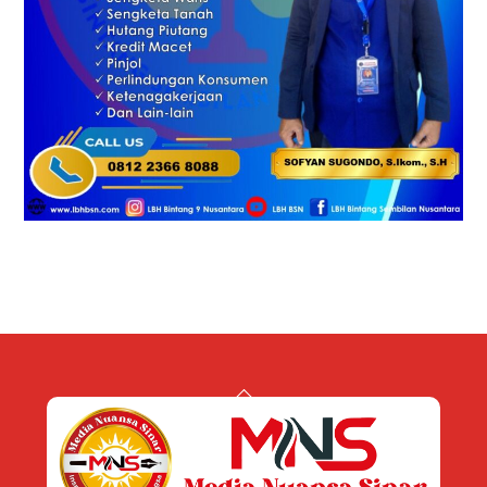
Back
To
Top