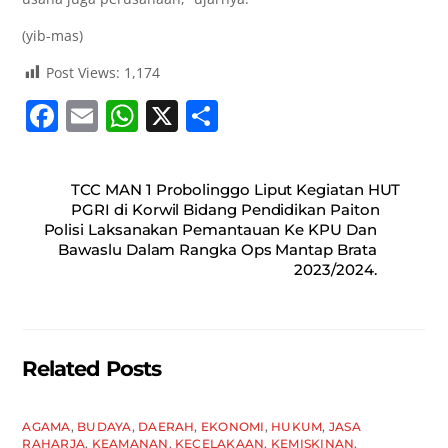
(yib-mas)
Post Views:
1,174
F
E
W
X
S
a
m
h
h
c
ai
at
ar
TCC MAN 1 Probolinggo Liput Kegiatan HUT
e
l
s
e
PGRI di Korwil Bidang Pendidikan Paiton
Polisi Laksanakan Pemantauan Ke KPU Dan
b
A
Bawaslu Dalam Rangka Ops Mantap Brata
o
p
2023/2024.
o
p
k
Related Posts
AGAMA
,
BUDAYA
,
DAERAH
,
EKONOMI
,
HUKUM
,
JASA
RAHARJA
,
KEAMANAN
,
KECELAKAAN
,
KEMISKINAN
,