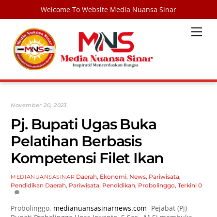
Welcome To Website Media Nuansa Sinar
Skip
Men
to
content
November 20, 2023
Pj. Bupati Ugas Buka
Pelatihan Berbasis
Kompetensi Filet Ikan
Daerah
,
Ekonomi
,
News
,
Pariwisata
,
MEDIANUANSASINAR
Pendidikan
Daerah
,
Pariwisata
,
Pendidikan
,
Probolinggo
,
Terkini
0
Probolinggo,
medianuansasinarnews.com-
Pejabat (Pj)