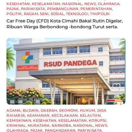
KESEHATAN
,
KESELAMATAN
,
NASIONAL
,
NEWS
,
OLAHRAGA
,
PAJAK
,
PARIWISATA
,
PEMBANGUNAN
,
PEMERINTAHAN
,
POLITIK
,
RAGAM
,
SENI
,
SOSIAL
,
TEKNOLOGI
,
TNI/POLRI
Car Free Day (CFD) Kota Cimahi Bakal Rutin Digelar,
Ribuan Warga Berbondong -bondong Turut serta.
AGAMA
,
BUDAYA
,
DAERAH
,
EKONOMI
,
HUKUM
,
JASA
RAHARJA
,
KEAMANAN
,
KECELAKAAN
,
KELAUTAN
,
KEMISKINAN
,
KESEHATAN
,
KESELAMATAN
,
KORUPSI
,
KRIMINAL
,
MURATARA
,
NARKOBA
,
NASIONAL
,
NEWS
,
OLAHRAGA
,
PAJAK
,
PANGANDARAN
,
PARIWISATA
,