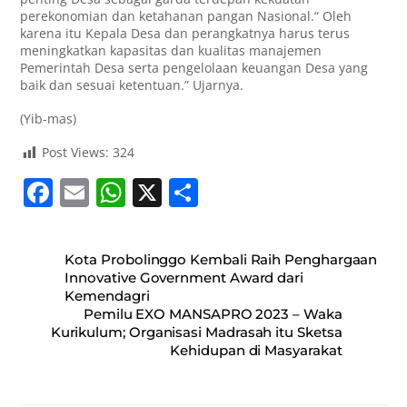
perekonomian dan ketahanan pangan Nasional.“ Oleh
karena itu Kepala Desa dan perangkatnya harus terus
meningkatkan kapasitas dan kualitas manajemen
Pemerintah Desa serta pengelolaan keuangan Desa yang
baik dan sesuai ketentuan.” Ujarnya.
(Yib-mas)
Post Views:
324
F
E
W
X
S
a
m
h
h
c
ai
at
ar
Kota Probolinggo Kembali Raih Penghargaan
e
l
s
e
Innovative Government Award dari
Kemendagri
b
A
Pemilu EXO MANSAPRO 2023 – Waka
o
p
Kurikulum; Organisasi Madrasah itu Sketsa
Kehidupan di Masyarakat
o
p
k