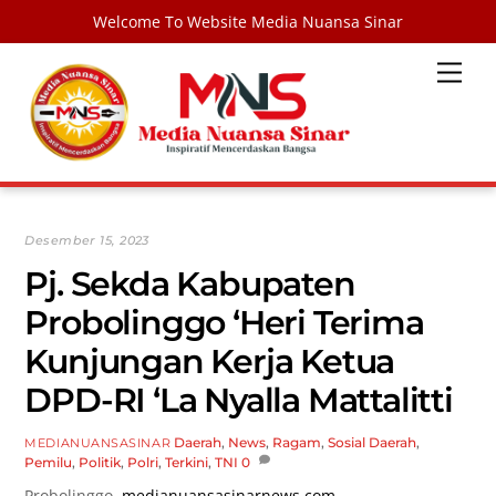
Welcome To Website Media Nuansa Sinar
Skip
Men
to
content
Desember 15, 2023
Pj. Sekda Kabupaten
Probolinggo ‘Heri Terima
Kunjungan Kerja Ketua
DPD-RI ‘La Nyalla Mattalitti
Daerah
,
News
,
Ragam
,
Sosial
Daerah
,
MEDIANUANSASINAR
Pemilu
,
Politik
,
Polri
,
Terkini
,
TNI
0
Probolinggo,
medianuansasinarnews.com-