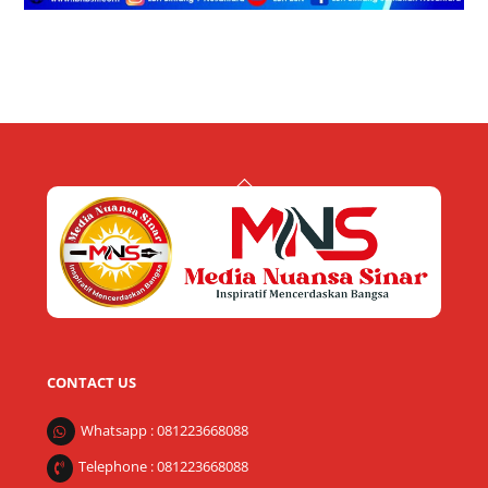
Back
To
Top
CONTACT US
Whatsapp : 081223668088
Telephone : 081223668088