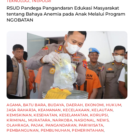
TEKNOLOGI
,
TNI/POLRI
RSUD Pandega Pangandaran Edukasi Masyarakat
tentang Bahaya Anemia pada Anak Melalui Program
NGOBATAN
AGAMA
,
BATU BARA
,
BUDAYA
,
DAERAH
,
EKONOMI
,
HUKUM
,
JASA RAHARJA
,
KEAMANAN
,
KECELAKAAN
,
KELAUTAN
,
KEMISKINAN
,
KESEHATAN
,
KESELAMATAN
,
KORUPSI
,
KRIMINAL
,
MURATARA
,
NARKOBA
,
NASIONAL
,
NEWS
,
OLAHRAGA
,
PAJAK
,
PANGANDARAN
,
PARIWISATA
,
PEMBANGUNAN
,
PEMBUNUHAN
,
PEMERINTAHAN
,