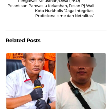
e
l
s
e
Pengawas Kelurahan/Desa (PKD)
Pelantikan Panwaslu Kelurahan, Pesan Pj Wali
b
A
Kota Nurkholis “Jaga Integritas,
o
p
Profesionalisme dan Netralitas”
o
p
k
Related Posts