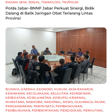
RAGAM
,
SENI
,
SOSIAL
,
TEKNOLOGI
,
TNI/POLRI
Polda Jabar–BNNP Jabar Perkuat Sinergi, Bidik
Dalang di Balik Jaringan Obat Terlarang Lintas
Provinsi
BUDAYA
,
DAERAH
,
EKONOMI
,
HUKUM
,
JASA RAHARJA
,
KEAMANAN
,
KECELAKAAN
,
KELAUTAN
,
KEMISKINAN
,
KESEHATAN
,
KESELAMATAN
,
KORUPSI
,
KRIMINAL
,
MURATARA
,
NARKOBA
,
NASIONAL
,
NEWS
,
OLAHRAGA
,
PAJAK
,
PANGANDARAN
,
PARIWISATA
,
PEMBANGUNAN
,
PEMBUNUHAN
,
PEMERINTAHAN
,
PENDIDIKAN
,
PERHUTANI
,