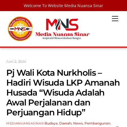
Welcome To Website Media Nuansa Sinar
Skip
Men
to
content
Juni 2, 2024
Pj Wali Kota Nurkholis –
Hadiri Wisuda LKP Amanah
Husada “Wisuda Adalah
Awal Perjalanan dan
Perjuangan Hidup”
Budaya
,
Daerah
,
News
,
Pembangunan
,
MEDIANUANSASINAR