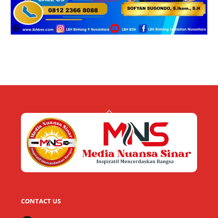
Back
To
Top
CONTACT US