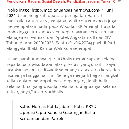
Pendidikan
,
Ragam
,
Sosial
Daerah
,
Pendidikan
,
ragam
,
Terkini
0
Probolinggo,
http://medianuansasinarnews.com-
1 Juni
2024.
Usai mengikuti upacara peringatan Hari Lahir
Pancasila Tahun 2024, Penjabat Wali Kota Nurkholis juga
menyempatkan hadir pada Wisuda LKP Amanah Husada
Probolinggo Jurusan Asisten Keperawatan serta Jurusan
Manajemen Farmasi dan Apotek Angkatan XIII dan XIV
Tahun Ajaran 2020/2023, Sabtu (01/06/2024) pagi di Puri
Manggala Bhakti Kantor Wali Kota setempat.
Dalam sambutannya Pj. Nurkholis mengucapkan selamat
kepada para wisudawan atas prestasi yang diraih. “Saya
ucapkan selamat adik-adik semuanya, atas kerja keras dan
usahanya hingga hari ini. Semoga menjadi bagian langkah
kalian dalam mencapai masa depan yang lebih baik.
Selamat buat yang wisuda, selamat orangtuanya, selamat
keluarganya,” ucap Nurkholis.
Kabid Humas Polda Jabar – Polisi KRYD
Operasi Cipta Kondisi Gabungan Razia
Kendaraan dan Patroli