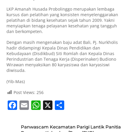
LKP Amanah Husada Probolinggo merupakan lembaga
kursus dan pelatihan yang konsisten menyelenggarakan
pelatihan di bidang kesehatan sejak tahun 2009. Yakni
menyiapkan tenaga pelayanan kesehatan yang tangguh
dan berkompeten.
Dengan masih mengenakan baju adat Bali, Pj. Nurkholis
hadir didampingi Kepala Dinas Pendidikan dan
Kebudayaan (Disdikbud) Siti Romlah dan Kepala Dinas
Perindustrian dan Tenaga Kerja (Disperinaker) Budiono
Wirawan menyaksikan 80 karyasiswa dan karyasiswi
diwisuda.
(Yib-Mas)
Post Views:
256
F
E
W
X
S
a
m
h
h
c
ai
at
ar
Panwascam Kecamatan Parigi Lantik Panitia