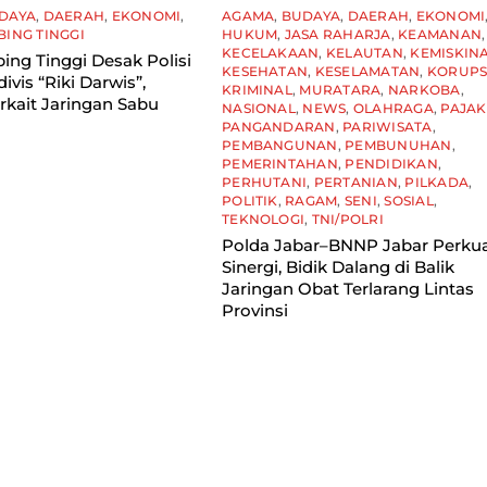
DAYA
,
DAERAH
,
EKONOMI
,
AGAMA
,
BUDAYA
,
DAERAH
,
EKONOMI
BING TINGGI
HUKUM
,
JASA RAHARJA
,
KEAMANAN
,
KECELAKAAN
,
KELAUTAN
,
KEMISKIN
ing Tinggi Desak Polisi
KESEHATAN
,
KESELAMATAN
,
KORUPS
ivis “Riki Darwis”,
KRIMINAL
,
MURATARA
,
NARKOBA
,
rkait Jaringan Sabu
NASIONAL
,
NEWS
,
OLAHRAGA
,
PAJAK
PANGANDARAN
,
PARIWISATA
,
PEMBANGUNAN
,
PEMBUNUHAN
,
PEMERINTAHAN
,
PENDIDIKAN
,
PERHUTANI
,
PERTANIAN
,
PILKADA
,
POLITIK
,
RAGAM
,
SENI
,
SOSIAL
,
TEKNOLOGI
,
TNI/POLRI
Polda Jabar–BNNP Jabar Perku
Sinergi, Bidik Dalang di Balik
Jaringan Obat Terlarang Lintas
Provinsi