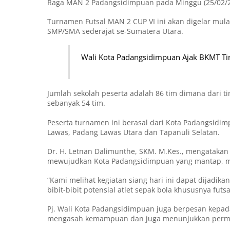
Raga MAN 2 Padangsidimpuan pada Minggu (25/02/2
Turnamen Futsal MAN 2 CUP VI ini akan digelar mulai
SMP/SMA sederajat se-Sumatera Utara.
Wali Kota Padangsidimpuan Ajak BKMT T
Jumlah sekolah peserta adalah 86 tim dimana dari ti
sebanyak 54 tim.
Peserta turnamen ini berasal dari Kota Padangsidim
Lawas, Padang Lawas Utara dan Tapanuli Selatan.
Dr. H. Letnan Dalimunthe, SKM. M.Kes., mengatakan
mewujudkan Kota Padangsidimpuan yang mantap, ma
“Kami melihat kegiatan siang hari ini dapat dijadika
bibit-bibit potensial atlet sepak bola khususnya fut
Pj. Wali Kota Padangsidimpuan juga berpesan kepad
mengasah kemampuan dan juga menunjukkan perma