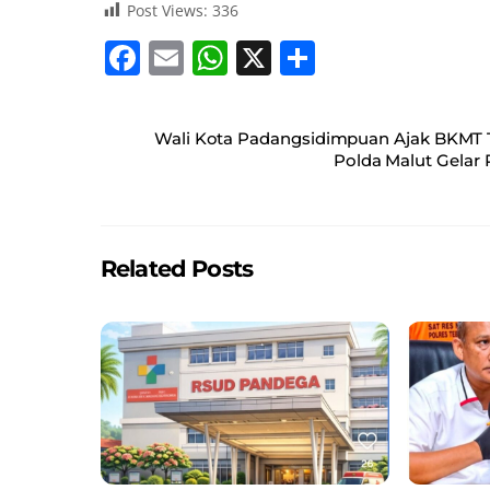
Post Views:
336
F
E
W
X
S
a
m
h
h
c
ai
at
ar
Wali Kota Padangsidimpuan Ajak BKMT 
e
l
s
e
Polda Malut Gelar 
b
A
o
p
o
p
Related Posts
k