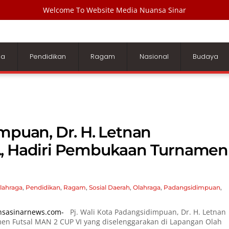
Welcome To Website Media Nuansa Sinar
ga
Pendidikan
Ragam
Nasional
Budaya
mpuan, Dr. H. Letnan
., Hadiri Pembukaan Turnamen
lahraga
,
Pendidikan
,
Ragam
,
Sosial
Daerah
,
Olahraga
,
Padangsidimpuan
,
nsasinarnews.com-
Pj. Wali Kota Padangsidimpuan, Dr. H. Letnan
en Futsal MAN 2 CUP VI yang diselenggarakan di Lapangan Olah