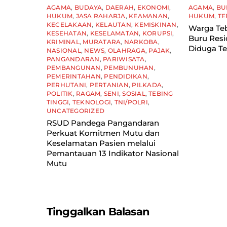
AGAMA
,
BUDAYA
,
DAERAH
,
EKONOMI
,
AGAMA
,
BU
HUKUM
,
JASA RAHARJA
,
KEAMANAN
,
HUKUM
,
TE
KECELAKAAN
,
KELAUTAN
,
KEMISKINAN
,
Warga Teb
KESEHATAN
,
KESELAMATAN
,
KORUPSI
,
Buru Resid
KRIMINAL
,
MURATARA
,
NARKOBA
,
Diduga Te
NASIONAL
,
NEWS
,
OLAHRAGA
,
PAJAK
,
PANGANDARAN
,
PARIWISATA
,
PEMBANGUNAN
,
PEMBUNUHAN
,
PEMERINTAHAN
,
PENDIDIKAN
,
PERHUTANI
,
PERTANIAN
,
PILKADA
,
POLITIK
,
RAGAM
,
SENI
,
SOSIAL
,
TEBING
TINGGI
,
TEKNOLOGI
,
TNI/POLRI
,
UNCATEGORIZED
RSUD Pandega Pangandaran
Perkuat Komitmen Mutu dan
Keselamatan Pasien melalui
Pemantauan 13 Indikator Nasional
Mutu
Tinggalkan Balasan