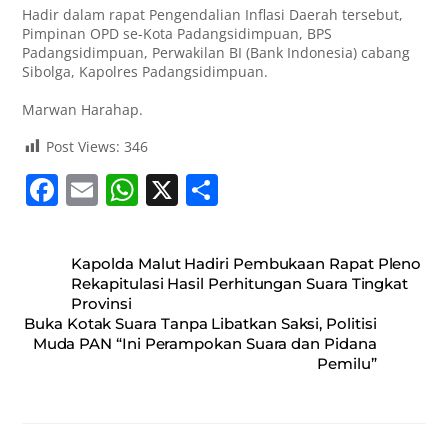
Hadir dalam rapat Pengendalian Inflasi Daerah tersebut,
Pimpinan OPD se-Kota Padangsidimpuan, BPS
Padangsidimpuan, Perwakilan BI (Bank Indonesia) cabang
Sibolga, Kapolres Padangsidimpuan.
Marwan Harahap.
Post Views:
346
F
E
W
X
S
a
m
h
h
c
ai
at
ar
Kapolda Malut Hadiri Pembukaan Rapat Pleno
e
l
s
e
Rekapitulasi Hasil Perhitungan Suara Tingkat
Provinsi
b
A
Buka Kotak Suara Tanpa Libatkan Saksi, Politisi
o
p
Muda PAN “Ini Perampokan Suara dan Pidana
Pemilu”
o
p
k