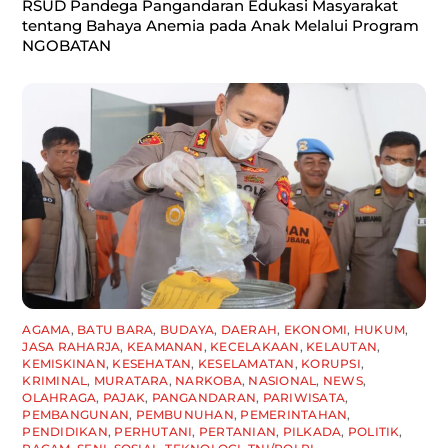
RSUD Pandega Pangandaran Edukasi Masyarakat
tentang Bahaya Anemia pada Anak Melalui Program
NGOBATAN
AGAMA
,
BATU BARA
,
BUDAYA
,
DAERAH
,
EKONOMI
,
HUKUM
,
JASA RAHARJA
,
KEAMANAN
,
KECELAKAAN
,
KELAUTAN
,
KEMISKINAN
,
KESEHATAN
,
KESELAMATAN
,
KORUPSI
,
KRIMINAL
,
MURATARA
,
NARKOBA
,
NASIONAL
,
NEWS
,
OLAHRAGA
,
PAJAK
,
PANGANDARAN
,
PARIWISATA
,
PEMBANGUNAN
,
PEMBUNUHAN
,
PEMERINTAHAN
,
PENDIDIKAN
,
PERHUTANI
,
PERTANIAN
,
PILKADA
,
POLITIK
,