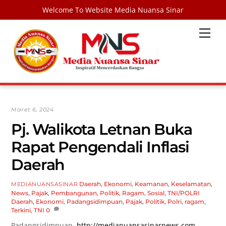
Welcome To Website Media Nuansa Sinar
Skip
Men
to
content
Maret 6, 2024
Pj. Walikota Letnan Buka
Rapat Pengendali Inflasi
Daerah
Daerah
,
Ekonomi
,
Keamanan
,
Keselamatan
,
MEDIANUANSASINAR
News
,
Pajak
,
Pembangunan
,
Politik
,
Ragam
,
Sosial
,
TNI/POLRI
Daerah
,
Ekonomi
,
Padangsidimpuan
,
Pajak
,
Politik
,
Polri
,
ragam
,
Terkini
,
TNI
0
Padangsidimpuan,
http://medianuansasinarnews.com-