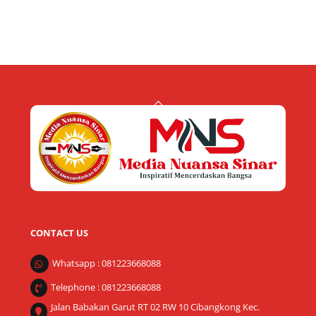
Back
To
Top
CONTACT US
Whatsapp : 081223668088
Telephone : 081223668088
Jalan Babakan Garut RT 02 RW 10 Cibangkong Kec.