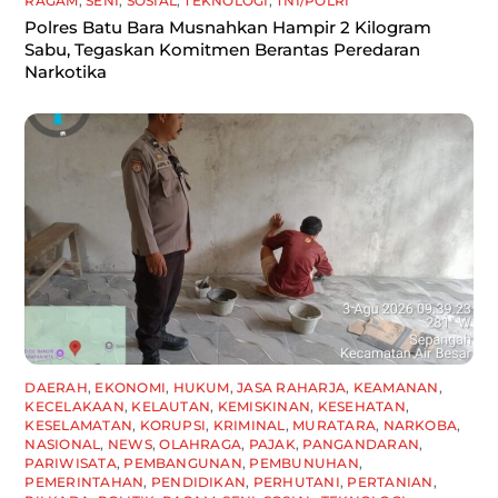
RAGAM
,
SENI
,
SOSIAL
,
TEKNOLOGI
,
TNI/POLRI
Polres Batu Bara Musnahkan Hampir 2 Kilogram
Sabu, Tegaskan Komitmen Berantas Peredaran
Narkotika
DAERAH
,
EKONOMI
,
HUKUM
,
JASA RAHARJA
,
KEAMANAN
,
KECELAKAAN
,
KELAUTAN
,
KEMISKINAN
,
KESEHATAN
,
KESELAMATAN
,
KORUPSI
,
KRIMINAL
,
MURATARA
,
NARKOBA
,
NASIONAL
,
NEWS
,
OLAHRAGA
,
PAJAK
,
PANGANDARAN
,
PARIWISATA
,
PEMBANGUNAN
,
PEMBUNUHAN
,
PEMERINTAHAN
,
PENDIDIKAN
,
PERHUTANI
,
PERTANIAN
,