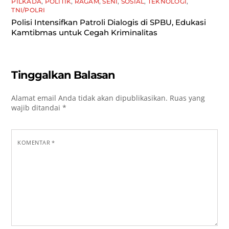
PILKADA
,
POLITIK
,
RAGAM
,
SENI
,
SOSIAL
,
TEKNOLOGI
,
TNI/POLRI
Polisi Intensifkan Patroli Dialogis di SPBU, Edukasi
Kamtibmas untuk Cegah Kriminalitas
Tinggalkan Balasan
Alamat email Anda tidak akan dipublikasikan.
Ruas yang
wajib ditandai
*
KOMENTAR
*