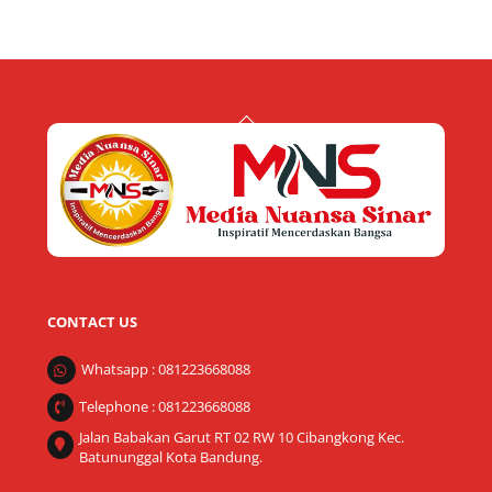
Back
To
Top
CONTACT US
Whatsapp : 081223668088
Telephone : 081223668088
Jalan Babakan Garut RT 02 RW 10 Cibangkong Kec.
Batununggal Kota Bandung.