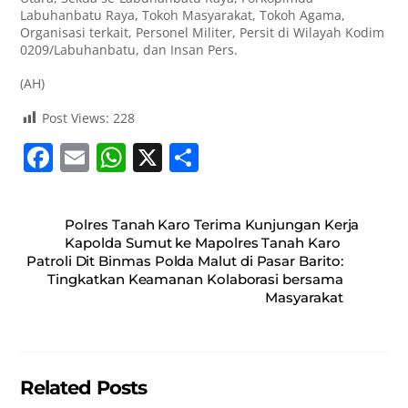
Labuhanbatu Raya, Tokoh Masyarakat, Tokoh Agama,
Organisasi terkait, Personel Militer, Persit di Wilayah Kodim
0209/Labuhanbatu, dan Insan Pers.
(AH)
Post Views:
228
F
E
W
X
S
a
m
h
h
c
ai
at
ar
Polres Tanah Karo Terima Kunjungan Kerja
e
l
s
e
Kapolda Sumut ke Mapolres Tanah Karo
Patroli Dit Binmas Polda Malut di Pasar Barito:
b
A
Tingkatkan Keamanan Kolaborasi bersama
o
p
Masyarakat
o
p
k
Related Posts