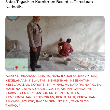
Sabu, Tegaskan Komitmen Berantas Peredaran
Narkotika
DAERAH
,
EKONOMI
,
HUKUM
,
JASA RAHARJA
,
KEAMANAN
,
KECELAKAAN
,
KELAUTAN
,
KEMISKINAN
,
KESEHATAN
,
KESELAMATAN
,
KORUPSI
,
KRIMINAL
,
MURATARA
,
NARKOBA
,
NASIONAL
,
NEWS
,
OLAHRAGA
,
PAJAK
,
PANGANDARAN
,
PARIWISATA
,
PEMBANGUNAN
,
PEMBUNUHAN
,
PEMERINTAHAN
,
PENDIDIKAN
,
PERHUTANI
,
PERTANIAN
,
PILKADA
,
POLITIK
,
RAGAM
,
SENI
,
SOSIAL
,
TEKNOLOGI
,
TNI/POLRI