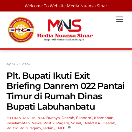
Welcome To Website Media Nuansa Sinar
Skip
Men
to
content
April 18, 2024
Plt. Bupati Ikuti Exit
Briefing Danrem 022 Pantai
Timur di Rumah Dinas
Bupati Labuhanbatu
Budaya
,
Daerah
,
Ekonomi
,
Keamanan
,
MEDIANUANSASINAR
Keselamatan
,
News
,
Politik
,
Ragam
,
Sosial
,
TNI/POLRI
Daerah
,
Politik
,
Polri
,
ragam
,
Terkini
,
TNI
0