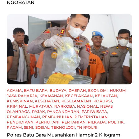
NGOBATAN
AGAMA
,
BATU BARA
,
BUDAYA
,
DAERAH
,
EKONOMI
,
HUKUM
,
JASA RAHARJA
,
KEAMANAN
,
KECELAKAAN
,
KELAUTAN
,
KEMISKINAN
,
KESEHATAN
,
KESELAMATAN
,
KORUPSI
,
KRIMINAL
,
MURATARA
,
NARKOBA
,
NASIONAL
,
NEWS
,
OLAHRAGA
,
PAJAK
,
PANGANDARAN
,
PARIWISATA
,
PEMBANGUNAN
,
PEMBUNUHAN
,
PEMERINTAHAN
,
PENDIDIKAN
,
PERHUTANI
,
PERTANIAN
,
PILKADA
,
POLITIK
,
RAGAM
,
SENI
,
SOSIAL
,
TEKNOLOGI
,
TNI/POLRI
Polres Batu Bara Musnahkan Hampir 2 Kilogram