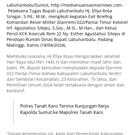
Labuhanbatu/Sumut,
http://medianuansasinarnews.com-
Pelaksana Tugas Bupati Labuhanbatu Hj. Ellya Rosa
Siregar, S.Pd., M.M., mengikuti kegiatan Exit Briefing
Komandan Resor Militer (Danrem) 022/Pantai Timur Kolonel
Inf. Agustatius Sitepu, S.Sos., M.Si., M.Han., dan Ketua
Persit KCK Koorcab Rem 22 Ny. Esther Agustatius Sitepu di
Pendopo Rumah Dinas Bupati Labuhanbatu, Padang
Matinggi, Kamis (18/04/2024).
Membuka suasana, Hj Ellya Rosa mengucapkan selamat
Hari Raya Idul Fitri 1445 H dan memohon maaf lahir dan
batin. Plt. Bupati kemudian menjelaskan kepada Danrem
022 Pantai Timur bahwa Kabupaten Labuhanbatu terdiri
dari Sembilan Kecamatan, 23 Kelurahan, 75 Desa, dan
Pemilihan Umum 2024 telah terlaksana dengan aman dan
kondusif.
Polres Tanah Karo Terima Kunjungan Kerja
Kapolda Sumut ke Mapolres Tanah Karo
“Dalam kesempatan ini, kami dari Pemerintah Kabupaten