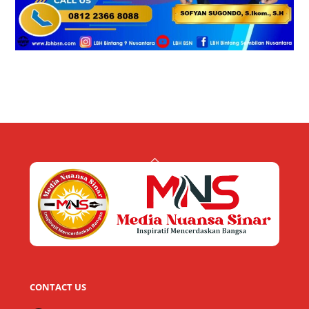
Back
To
Top
CONTACT US