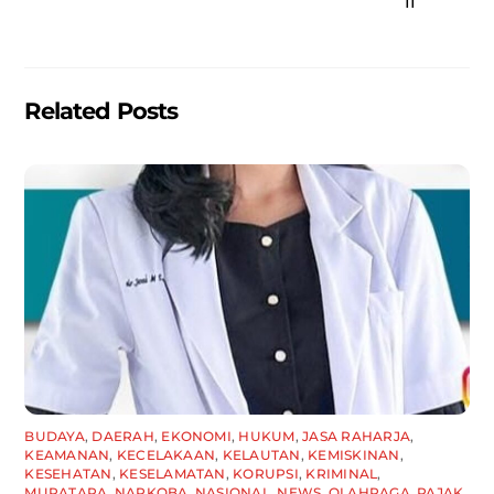
o
p
II
o
p
k
Related Posts
BUDAYA
,
DAERAH
,
EKONOMI
,
HUKUM
,
JASA RAHARJA
,
KEAMANAN
,
KECELAKAAN
,
KELAUTAN
,
KEMISKINAN
,
KESEHATAN
,
KESELAMATAN
,
KORUPSI
,
KRIMINAL
,
MURATARA
,
NARKOBA
,
NASIONAL
,
NEWS
,
OLAHRAGA
,
PAJAK
,