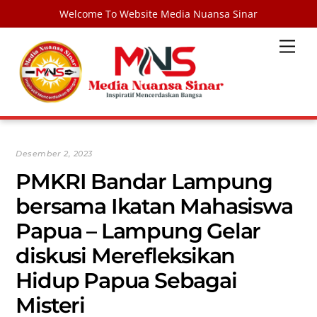
Welcome To Website Media Nuansa Sinar
Skip
Men
to
content
Desember 2, 2023
PMKRI Bandar Lampung
bersama Ikatan Mahasiswa
Papua – Lampung Gelar
diskusi Merefleksikan
Hidup Papua Sebagai
Misteri