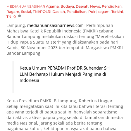
Agama
,
Budaya
,
Daerah
,
News
,
Pendidikan
,
MEDIANUANSASINAR
Ragam
,
Sosial
,
TNI/POLRI
Daerah
,
Pendidikan
,
Polri
,
ragam
,
Terkini
,
TNI
0
Lampung,
medianuansasinarnews.com-
Perhimpunan
Mahasiswa Katolik Republik Indonesia (PMKRI) cabang
Bandar Lampung melakukan diskusi tentang “Merefleksikan
Hidup Papua Suatu Misteri” yang dilaksanakan pada hari
Kamis, 30 November 2023 bertempat di Margasiswa PMKRI
Bandar Lampung.
Ketua Umum PERADMI Prof DR Suhendar SH
LLM Berharap Hukum Menjadi Panglima di
Indonesia
Ketua Presidium PMKRI B.Lampung, ‘Robertus Linggar
Setiaji mengatakan saat ini kita tahu bahwa literasi tentang
apa yang terjadi di papua saat ini hanyalah separatisme
dari aktivis-aktivis papua yang selalu di tampilkan di media-
media Nasional, jarang sekali ada berita tentang
bagaimana kultur, kehidupan masyarakat papua bahwa