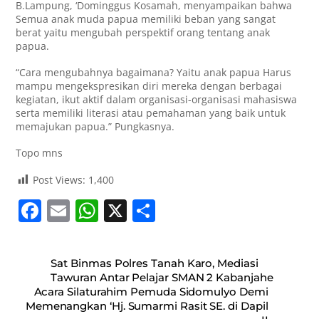
B.Lampung, ‘Dominggus Kosamah, menyampaikan bahwa
Semua anak muda papua memiliki beban yang sangat
berat yaitu mengubah perspektif orang tentang anak
papua.
“Cara mengubahnya bagaimana? Yaitu anak papua Harus
mampu mengekspresikan diri mereka dengan berbagai
kegiatan, ikut aktif dalam organisasi-organisasi mahasiswa
serta memiliki literasi atau pemahaman yang baik untuk
memajukan papua.” Pungkasnya.
Topo mns
Post Views:
1,400
F
E
W
X
S
a
m
h
h
c
ai
at
ar
Sat Binmas Polres Tanah Karo, Mediasi
e
l
s
e
Tawuran Antar Pelajar SMAN 2 Kabanjahe
Acara Silaturahim Pemuda Sidomulyo Demi
b
A
Memenangkan ‘Hj. Sumarmi Rasit SE. di Dapil