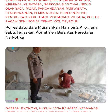
KEMISKINAN
,
KESEHATAN
,
KESELAMATAN
,
KORUPSI
,
KRIMINAL
,
MURATARA
,
NARKOBA
,
NASIONAL
,
NEWS
,
OLAHRAGA
,
PAJAK
,
PANGANDARAN
,
PARIWISATA
,
PEMBANGUNAN
,
PEMBUNUHAN
,
PEMERINTAHAN
,
PENDIDIKAN
,
PERHUTANI
,
PERTANIAN
,
PILKADA
,
POLITIK
,
RAGAM
,
SENI
,
SOSIAL
,
TEKNOLOGI
,
TNI/POLRI
Polres Batu Bara Musnahkan Hampir 2 Kilogram
Sabu, Tegaskan Komitmen Berantas Peredaran
Narkotika
DAERAH
,
EKONOMI
,
HUKUM
,
JASA RAHARJA
,
KEAMANAN
,