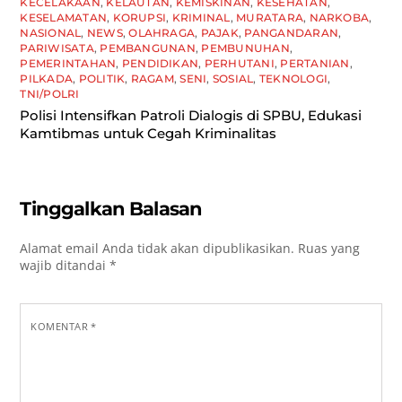
KECELAKAAN
,
KELAUTAN
,
KEMISKINAN
,
KESEHATAN
,
KESELAMATAN
,
KORUPSI
,
KRIMINAL
,
MURATARA
,
NARKOBA
,
NASIONAL
,
NEWS
,
OLAHRAGA
,
PAJAK
,
PANGANDARAN
,
PARIWISATA
,
PEMBANGUNAN
,
PEMBUNUHAN
,
PEMERINTAHAN
,
PENDIDIKAN
,
PERHUTANI
,
PERTANIAN
,
PILKADA
,
POLITIK
,
RAGAM
,
SENI
,
SOSIAL
,
TEKNOLOGI
,
TNI/POLRI
Polisi Intensifkan Patroli Dialogis di SPBU, Edukasi
Kamtibmas untuk Cegah Kriminalitas
Tinggalkan Balasan
Alamat email Anda tidak akan dipublikasikan.
Ruas yang
wajib ditandai
*
KOMENTAR
*