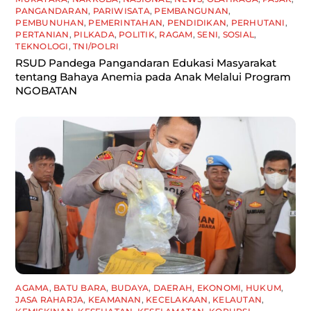
PANGANDARAN
,
PARIWISATA
,
PEMBANGUNAN
,
PEMBUNUHAN
,
PEMERINTAHAN
,
PENDIDIKAN
,
PERHUTANI
,
PERTANIAN
,
PILKADA
,
POLITIK
,
RAGAM
,
SENI
,
SOSIAL
,
TEKNOLOGI
,
TNI/POLRI
RSUD Pandega Pangandaran Edukasi Masyarakat
tentang Bahaya Anemia pada Anak Melalui Program
NGOBATAN
AGAMA
,
BATU BARA
,
BUDAYA
,
DAERAH
,
EKONOMI
,
HUKUM
,
JASA RAHARJA
,
KEAMANAN
,
KECELAKAAN
,
KELAUTAN
,