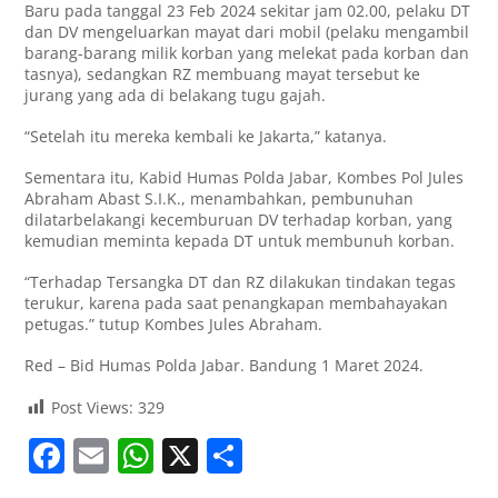
Baru pada tanggal 23 Feb 2024 sekitar jam 02.00, pelaku DT
dan DV mengeluarkan mayat dari mobil (pelaku mengambil
barang-barang milik korban yang melekat pada korban dan
tasnya), sedangkan RZ membuang mayat tersebut ke
jurang yang ada di belakang tugu gajah.
“Setelah itu mereka kembali ke Jakarta,” katanya.
Sementara itu, Kabid Humas Polda Jabar, Kombes Pol Jules
Abraham Abast S.I.K., menambahkan, pembunuhan
dilatarbelakangi kecemburuan DV terhadap korban, yang
kemudian meminta kepada DT untuk membunuh korban.
“Terhadap Tersangka DT dan RZ dilakukan tindakan tegas
terukur, karena pada saat penangkapan membahayakan
petugas.” tutup Kombes Jules Abraham.
Red – Bid Humas Polda Jabar. Bandung 1 Maret 2024.
Post Views:
329
F
E
W
X
S
a
m
h
h