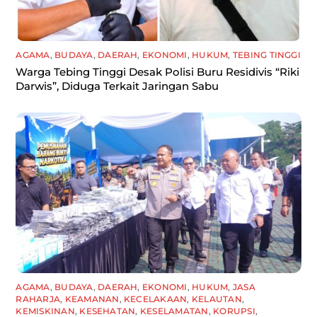
AGAMA
,
BUDAYA
,
DAERAH
,
EKONOMI
,
HUKUM
,
TEBING TINGGI
Warga Tebing Tinggi Desak Polisi Buru Residivis “Riki
Darwis”, Diduga Terkait Jaringan Sabu
AGAMA
,
BUDAYA
,
DAERAH
,
EKONOMI
,
HUKUM
,
JASA
RAHARJA
,
KEAMANAN
,
KECELAKAAN
,
KELAUTAN
,
KEMISKINAN
,
KESEHATAN
,
KESELAMATAN
,
KORUPSI
,