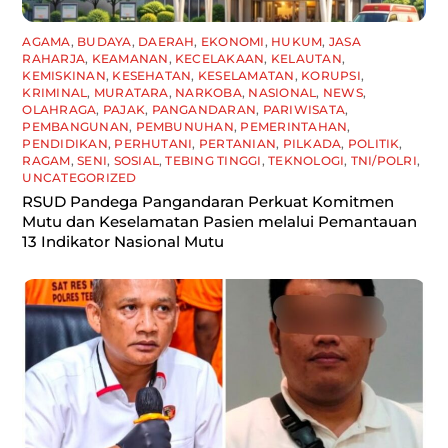
AGAMA
,
BUDAYA
,
DAERAH
,
EKONOMI
,
HUKUM
,
JASA
RAHARJA
,
KEAMANAN
,
KECELAKAAN
,
KELAUTAN
,
KEMISKINAN
,
KESEHATAN
,
KESELAMATAN
,
KORUPSI
,
KRIMINAL
,
MURATARA
,
NARKOBA
,
NASIONAL
,
NEWS
,
OLAHRAGA
,
PAJAK
,
PANGANDARAN
,
PARIWISATA
,
PEMBANGUNAN
,
PEMBUNUHAN
,
PEMERINTAHAN
,
PENDIDIKAN
,
PERHUTANI
,
PERTANIAN
,
PILKADA
,
POLITIK
,
RAGAM
,
SENI
,
SOSIAL
,
TEBING TINGGI
,
TEKNOLOGI
,
TNI/POLRI
,
UNCATEGORIZED
RSUD Pandega Pangandaran Perkuat Komitmen
Mutu dan Keselamatan Pasien melalui Pemantauan
13 Indikator Nasional Mutu