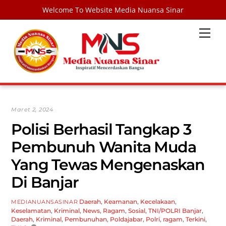
Welcome To Website Media Nuansa Sinar
Skip
Men
to
content
Maret 2, 2024
Polisi Berhasil Tangkap 3
Pembunuh Wanita Muda
Yang Tewas Mengenaskan
Di Banjar
Daerah
,
Keamanan
,
Kecelakaan
,
MEDIANUANSASINAR
Keselamatan
,
Kriminal
,
News
,
Ragam
,
Sosial
,
TNI/POLRI
Banjar
,
Daerah
,
Kriminal
,
Pembunuhan
,
Poldajabar
,
Polri
,
ragam
,
Terkini
,