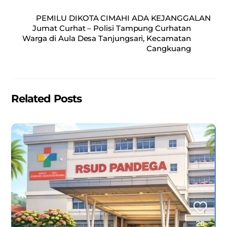
c
ai
at
ar
PEMILU DIKOTA CIMAHI ADA KEJANGGALAN
e
l
s
e
Jumat Curhat – Polisi Tampung Curhatan
Warga di Aula Desa Tanjungsari, Kecamatan
b
A
Cangkuang
o
p
o
p
k
Related Posts