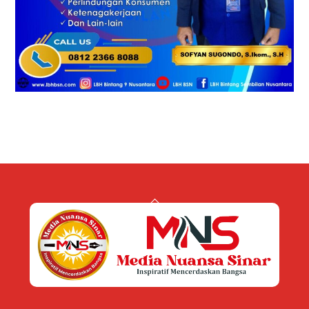
Back
To
Top