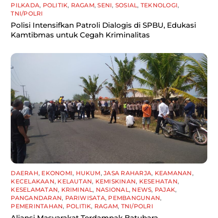
PILKADA
,
POLITIK
,
RAGAM
,
SENI
,
SOSIAL
,
TEKNOLOGI
,
TNI/POLRI
Polisi Intensifkan Patroli Dialogis di SPBU, Edukasi
Kamtibmas untuk Cegah Kriminalitas
DAERAH
,
EKONOMI
,
HUKUM
,
JASA RAHARJA
,
KEAMANAN
,
KECELAKAAN
,
KELAUTAN
,
KEMISKINAN
,
KESEHATAN
,
KESELAMATAN
,
KRIMINAL
,
NASIONAL
,
NEWS
,
PAJAK
,
PANGANDARAN
,
PARIWISATA
,
PEMBANGUNAN
,
PEMERINTAHAN
,
POLITIK
,
RAGAM
,
TNI/POLRI
Aliansi Masyarakat Terdampak Batubara