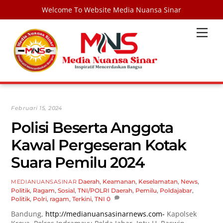
Welcome To Website Media Nuansa Sinar
Skip
Men
to
content
Februari 15, 2024
Polisi Beserta Anggota
Kawal Pergeseran Kotak
Suara Pemilu 2024
Daerah
,
Keamanan
,
Keselamatan
,
News
,
MEDIANUANSASINAR
Politik
,
Ragam
,
Sosial
,
TNI/POLRI
Daerah
,
Pemilu
,
Poldajabar
,
Politik
,
Polri
,
ragam
,
Terkini
,
TNI
0
Bandung,
http://medianuansasinarnews.com-
Kapolsek