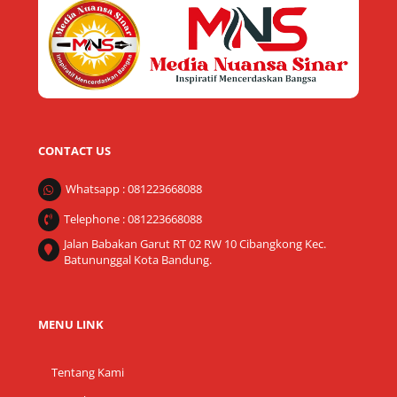
Top
CONTACT US
Whatsapp : 081223668088
Telephone : 081223668088
Jalan Babakan Garut RT 02 RW 10 Cibangkong Kec.
Batununggal Kota Bandung.
MENU LINK
Tentang Kami