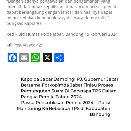
“Dengan adanya pengawalan dan pengamanan yang
intensif dari pihak kepolisian, diharapkan proses pemilu
dapat berlangsung dengan lancar dan hasilnya dapat
mencerminkan kehendak rakyat secara demokratis,”
pungkas Kapolres.
Red – Bid Humas Polda Jabar. Bandung 15 Februari 2024
Post Views:
429
F
E
W
X
S
a
m
h
h
c
ai
at
ar
Kapolda Jabar Dampingi PJ. Gubernur Jabar
e
l
s
e
Bersama Forkopimda Jabar Tinjau Proses
Pemungutan Suara Di Beberapa TPS Dalam
b
A
Rangka Pemilu Tahun 2024
o
p
Pasca Pencoblosan Pemilu 2024 – Polisi
Monitoring Ke Beberapa TPS di Kabupaten
o
p
Bandung
k