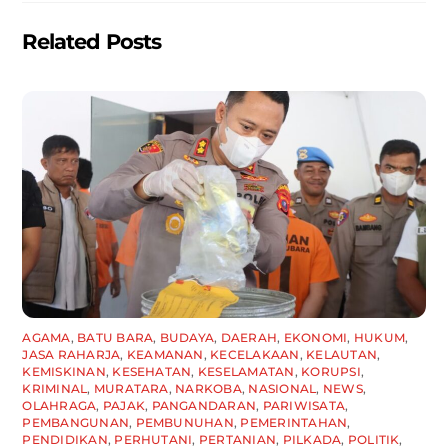
Related Posts
AGAMA
,
BATU BARA
,
BUDAYA
,
DAERAH
,
EKONOMI
,
HUKUM
,
JASA RAHARJA
,
KEAMANAN
,
KECELAKAAN
,
KELAUTAN
,
KEMISKINAN
,
KESEHATAN
,
KESELAMATAN
,
KORUPSI
,
KRIMINAL
,
MURATARA
,
NARKOBA
,
NASIONAL
,
NEWS
,
OLAHRAGA
,
PAJAK
,
PANGANDARAN
,
PARIWISATA
,
PEMBANGUNAN
,
PEMBUNUHAN
,
PEMERINTAHAN
,
PENDIDIKAN
,
PERHUTANI
,
PERTANIAN
,
PILKADA
,
POLITIK
,