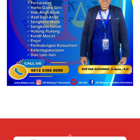
Back
To