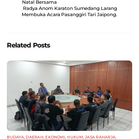
e
l
s
e
Natal Bersama
Radya Anom Karaton Sumedang Larang
b
A
Membuka Acara Pasanggiri Tari Jaipong.
o
p
o
p
k
Related Posts
BUDAYA
,
DAERAH
,
EKONOMI
,
HUKUM
,
JASA RAHARJA
,