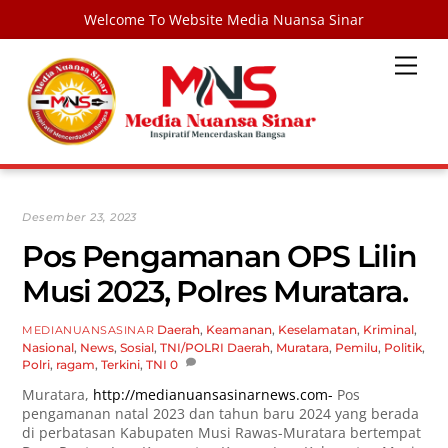
Welcome To Website Media Nuansa Sinar
Skip
Men
to
content
Desember 23, 2023
Pos Pengamanan OPS Lilin
Musi 2023, Polres Muratara.
Daerah
,
Keamanan
,
Keselamatan
,
Kriminal
,
MEDIANUANSASINAR
Nasional
,
News
,
Sosial
,
TNI/POLRI
Daerah
,
Muratara
,
Pemilu
,
Politik
,
Polri
,
ragam
,
Terkini
,
TNI
0
Muratara,
http://medianuansasinarnews.com-
Pos
pengamanan natal 2023 dan tahun baru 2024 yang berada
di perbatasan Kabupaten Musi Rawas-Muratara bertempat