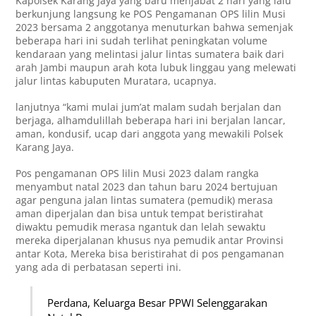
Kapolsek Karang Jaya yang baru menjabat 2 hari yang lalu
berkunjung langsung ke POS Pengamanan OPS lilin Musi
2023 bersama 2 anggotanya menuturkan bahwa semenjak
beberapa hari ini sudah terlihat peningkatan volume
kendaraan yang melintasi jalur lintas sumatera baik dari
arah Jambi maupun arah kota lubuk linggau yang melewati
jalur lintas kabuputen Muratara, ucapnya.
lanjutnya “kami mulai jum’at malam sudah berjalan dan
berjaga, alhamdulillah beberapa hari ini berjalan lancar,
aman, kondusif, ucap dari anggota yang mewakili Polsek
Karang Jaya.
Pos pengamanan OPS lilin Musi 2023 dalam rangka
menyambut natal 2023 dan tahun baru 2024 bertujuan
agar penguna jalan lintas sumatera (pemudik) merasa
aman diperjalan dan bisa untuk tempat beristirahat
diwaktu pemudik merasa ngantuk dan lelah sewaktu
mereka diperjalanan khusus nya pemudik antar Provinsi
antar Kota, Mereka bisa beristirahat di pos pengamanan
yang ada di perbatasan seperti ini.
Perdana, Keluarga Besar PPWI Selenggarakan