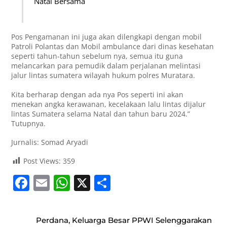
Natal Bersama
Pos Pengamanan ini juga akan dilengkapi dengan mobil
Patroli Polantas dan Mobil ambulance dari dinas kesehatan
seperti tahun-tahun sebelum nya, semua itu guna
melancarkan para pemudik dalam perjalanan melintasi
jalur lintas sumatera wilayah hukum polres Muratara.
Kita berharap dengan ada nya Pos seperti ini akan
menekan angka kerawanan, kecelakaan lalu lintas dijalur
lintas Sumatera selama Natal dan tahun baru 2024.”
Tutupnya.
Jurnalis: Somad Aryadi
Post Views:
359
F
E
W
X
S
a
m
h
h
c
ai
at
ar
Perdana, Keluarga Besar PPWI Selenggarakan