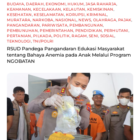
BUDAYA
,
DAERAH
,
EKONOMI
,
HUKUM
,
JASA RAHARJA
,
KEAMANAN
,
KECELAKAAN
,
KELAUTAN
,
KEMISKINAN
,
KESEHATAN
,
KESELAMATAN
,
KORUPSI
,
KRIMINAL
,
MURATARA
,
NARKOBA
,
NASIONAL
,
NEWS
,
OLAHRAGA
,
PAJAK
,
PANGANDARAN
,
PARIWISATA
,
PEMBANGUNAN
,
PEMBUNUHAN
,
PEMERINTAHAN
,
PENDIDIKAN
,
PERHUTANI
,
PERTANIAN
,
PILKADA
,
POLITIK
,
RAGAM
,
SENI
,
SOSIAL
,
TEKNOLOGI
,
TNI/POLRI
RSUD Pandega Pangandaran Edukasi Masyarakat
tentang Bahaya Anemia pada Anak Melalui Program
NGOBATAN