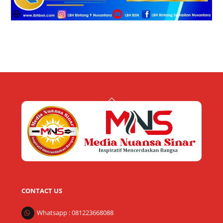
Back
To
Top
CONTACT US
Whatsapp : 081223668088