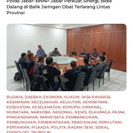
Polda Jabar–BNNP Jabar Perkuat Sinergi, Bidik
Dalang di Balik Jaringan Obat Terlarang Lintas
Provinsi
BUDAYA
,
DAERAH
,
EKONOMI
,
HUKUM
,
JASA RAHARJA
,
KEAMANAN
,
KECELAKAAN
,
KELAUTAN
,
KEMISKINAN
,
KESEHATAN
,
KESELAMATAN
,
KORUPSI
,
KRIMINAL
,
MURATARA
,
NARKOBA
,
NASIONAL
,
NEWS
,
OLAHRAGA
,
PAJAK
,
PANGANDARAN
,
PARIWISATA
,
PEMBANGUNAN
,
PEMBUNUHAN
,
PEMERINTAHAN
,
PENDIDIKAN
,
PERHUTANI
,
PERTANIAN
,
PILKADA
,
POLITIK
,
RAGAM
,
SENI
,
SOSIAL
,
TEKNOLOGI
,
TNI/POLRI