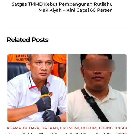
o
p
Satgas TMMD Kebut Pembangunan Rutilahu
Mak Kiyah – Kini Capai 60 Persen
o
p
k
Related Posts
AGAMA
,
BUDAYA
,
DAERAH
,
EKONOMI
,
HUKUM
,
TEBING TINGGI