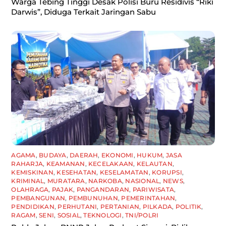
Warga Tebing Tinggi Desak Polisi Buru Residivis “Riki
Darwis”, Diduga Terkait Jaringan Sabu
AGAMA
,
BUDAYA
,
DAERAH
,
EKONOMI
,
HUKUM
,
JASA
RAHARJA
,
KEAMANAN
,
KECELAKAAN
,
KELAUTAN
,
KEMISKINAN
,
KESEHATAN
,
KESELAMATAN
,
KORUPSI
,
KRIMINAL
,
MURATARA
,
NARKOBA
,
NASIONAL
,
NEWS
,
OLAHRAGA
,
PAJAK
,
PANGANDARAN
,
PARIWISATA
,
PEMBANGUNAN
,
PEMBUNUHAN
,
PEMERINTAHAN
,
PENDIDIKAN
,
PERHUTANI
,
PERTANIAN
,
PILKADA
,
POLITIK
,
RAGAM
,
SENI
,
SOSIAL
,
TEKNOLOGI
,
TNI/POLRI