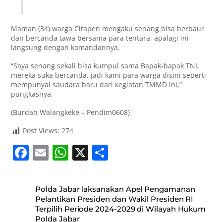
Maman (34) warga Citapen mengaku senang bisa berbaur
dan bercanda tawa bersama para tentara, apalagi ini
langsung dengan komandannya.
“Saya senang sekali bisa kumpul sama Bapak-bapak TNI,
mereka suka bercanda, jadi kami para warga disini seperti
mempunyai saudara baru dari kegiatan TMMD ini,”
pungkasnya.
(Burdah Walangkeke – Pendim0608)
Post Views:
274
F
E
W
X
S
a
m
h
h
c
ai
at
ar
Polda Jabar laksanakan Apel Pengamanan
e
l
s
e
Pelantikan Presiden dan Wakil Presiden RI
Terpilih Periode 2024-2029 di Wilayah Hukum
b
A
Polda Jabar