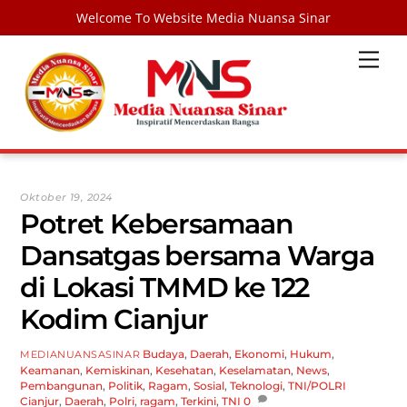
Welcome To Website Media Nuansa Sinar
Skip
Men
to
content
Oktober 19, 2024
Potret Kebersamaan
Dansatgas bersama Warga
di Lokasi TMMD ke 122
Kodim Cianjur
Budaya
,
Daerah
,
Ekonomi
,
Hukum
,
MEDIANUANSASINAR
Keamanan
,
Kemiskinan
,
Kesehatan
,
Keselamatan
,
News
,
Pembangunan
,
Politik
,
Ragam
,
Sosial
,
Teknologi
,
TNI/POLRI
Cianjur
,
Daerah
,
Polri
,
ragam
,
Terkini
,
TNI
0