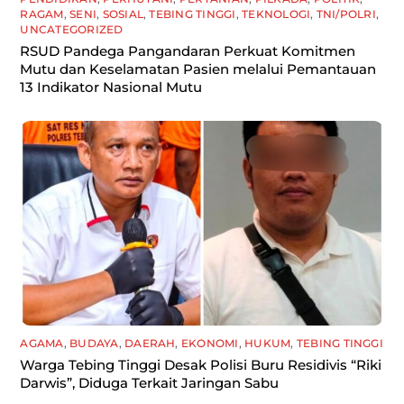
RAGAM
,
SENI
,
SOSIAL
,
TEBING TINGGI
,
TEKNOLOGI
,
TNI/POLRI
,
UNCATEGORIZED
RSUD Pandega Pangandaran Perkuat Komitmen
Mutu dan Keselamatan Pasien melalui Pemantauan
13 Indikator Nasional Mutu
AGAMA
,
BUDAYA
,
DAERAH
,
EKONOMI
,
HUKUM
,
TEBING TINGGI
Warga Tebing Tinggi Desak Polisi Buru Residivis “Riki
Darwis”, Diduga Terkait Jaringan Sabu