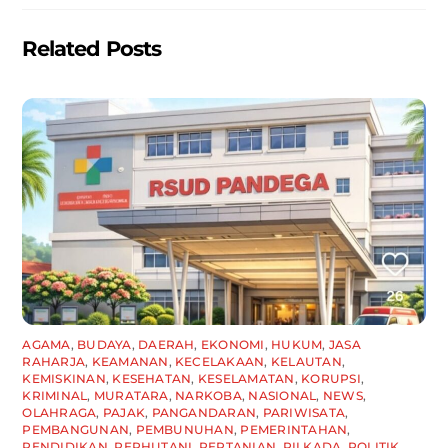
Related Posts
AGAMA
,
BUDAYA
,
DAERAH
,
EKONOMI
,
HUKUM
,
JASA
RAHARJA
,
KEAMANAN
,
KECELAKAAN
,
KELAUTAN
,
KEMISKINAN
,
KESEHATAN
,
KESELAMATAN
,
KORUPSI
,
KRIMINAL
,
MURATARA
,
NARKOBA
,
NASIONAL
,
NEWS
,
OLAHRAGA
,
PAJAK
,
PANGANDARAN
,
PARIWISATA
,
PEMBANGUNAN
,
PEMBUNUHAN
,
PEMERINTAHAN
,
PENDIDIKAN
,
PERHUTANI
,
PERTANIAN
,
PILKADA
,
POLITIK
,