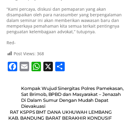
“Kami percaya, diskusi dan pemaparan yang akan
disampaikan oleh para narasumber yang berpengalaman
dalam seminar ini akan memberikan wawasan baru dan
memperkaya pemahaman kita semua terkait pentingnya
penguatan kelembagaan advokat,” tutupnya.
Red-
Post Views:
368
F
E
W
X
S
a
m
h
h
c
ai
at
ar
Kompak Wujud Sinergitas Polres Pamekasan,
e
l
s
e
Sat Brimob, BPBD dan Masyarakat – Jenazah
Di Dalam Sumur Dengan Mudah Dapat
b
A
Dievakuasi
o
p
RAT KSPPS BMT DANA UKHUWAH LEMBANG
KAB. BANDUNG BARAT BERAKHIR KONDUSIF
o
p
k