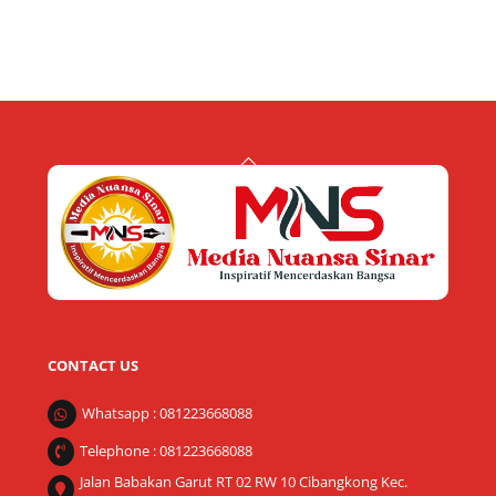
Back
To
Top
CONTACT US
Whatsapp : 081223668088
Telephone : 081223668088
Jalan Babakan Garut RT 02 RW 10 Cibangkong Kec.