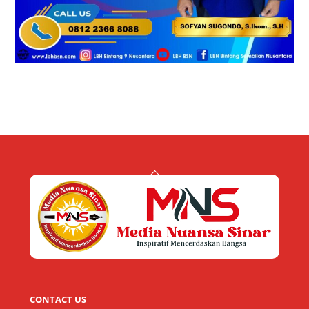
Back
To
Top
CONTACT US