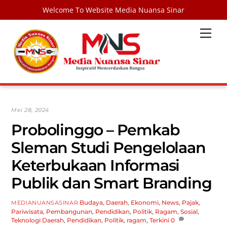
Welcome To Website Media Nuansa Sinar
Skip
Men
to
content
Mei 28, 2024
Probolinggo – Pemkab
Sleman Studi Pengelolaan
Keterbukaan Informasi
Publik dan Smart Branding
Budaya
,
Daerah
,
Ekonomi
,
News
,
Pajak
,
MEDIANUANSASINAR
Pariwisata
,
Pembangunan
,
Pendidikan
,
Politik
,
Ragam
,
Sosial
,
Teknologi
Daerah
,
Pendidikan
,
Politik
,
ragam
,
Terkini
0