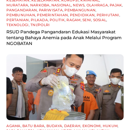
KESEHATAN
,
KESELAMATAN
,
KORUPSI
,
KRIMINAL
,
MURATARA
,
NARKOBA
,
NASIONAL
,
NEWS
,
OLAHRAGA
,
PAJAK
,
PANGANDARAN
,
PARIWISATA
,
PEMBANGUNAN
,
PEMBUNUHAN
,
PEMERINTAHAN
,
PENDIDIKAN
,
PERHUTANI
,
PERTANIAN
,
PILKADA
,
POLITIK
,
RAGAM
,
SENI
,
SOSIAL
,
TEKNOLOGI
,
TNI/POLRI
RSUD Pandega Pangandaran Edukasi Masyarakat
tentang Bahaya Anemia pada Anak Melalui Program
NGOBATAN
AGAMA
,
BATU BARA
,
BUDAYA
,
DAERAH
,
EKONOMI
,
HUKUM
,