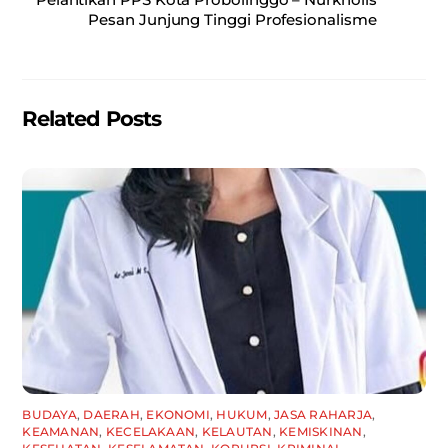
o
p
Pesan Junjung Tinggi Profesionalisme
o
p
k
Related Posts
BUDAYA
,
DAERAH
,
EKONOMI
,
HUKUM
,
JASA RAHARJA
,
KEAMANAN
,
KECELAKAAN
,
KELAUTAN
,
KEMISKINAN
,