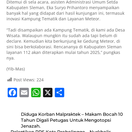
Ditemui di sela acara, asisten Administrasi Umum Setda
Kabupaten Sleman, Eka Suryo Prihantoro menyampaikan
banyak hal yang didapat dari hasil kunjungan ini, termasuk
inovasi Kampung Tematik dan Layanan Meteor.
“Tadi disampaikan ada Kampung Tematik, di kami ada Desa
Wisata. Walaupun mungkin itu sudah ada tapi belum di
declare. Kemudian kita berkunjung ke Gedung Meteor, di
sini bisa berkolaborasi. Rencananya di Kabupaten Sleman
layanan 112 akan diterapkan mulai tahun 2025,” pungkas
nya.
(Yib-Mas)
Post Views:
224
F
E
W
X
S
a
m
h
h
c
ai
at
ar
Diduga Korban Malpraktek – Makam Bocah 10
e
l
s
e
Tahun Digali Petugas Untuk Mengotopsi
Jenazah.
b
A
Pelantikan PPS Kota Probolinggo – Nurkholis