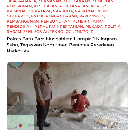
JASA RAHARJA
,
KEAMANAN
,
KECELAKAAN
,
KELAUTAN
,
KEMISKINAN
,
KESEHATAN
,
KESELAMATAN
,
KORUPSI
,
KRIMINAL
,
MURATARA
,
NARKOBA
,
NASIONAL
,
NEWS
,
OLAHRAGA
,
PAJAK
,
PANGANDARAN
,
PARIWISATA
,
PEMBANGUNAN
,
PEMBUNUHAN
,
PEMERINTAHAN
,
PENDIDIKAN
,
PERHUTANI
,
PERTANIAN
,
PILKADA
,
POLITIK
,
RAGAM
,
SENI
,
SOSIAL
,
TEKNOLOGI
,
TNI/POLRI
Polres Batu Bara Musnahkan Hampir 2 Kilogram
Sabu, Tegaskan Komitmen Berantas Peredaran
Narkotika