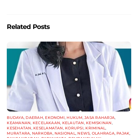
o
p
k
Related Posts
BUDAYA
,
DAERAH
,
EKONOMI
,
HUKUM
,
JASA RAHARJA
,
KEAMANAN
,
KECELAKAAN
,
KELAUTAN
,
KEMISKINAN
,
KESEHATAN
,
KESELAMATAN
,
KORUPSI
,
KRIMINAL
,
MURATARA
,
NARKOBA
,
NASIONAL
,
NEWS
,
OLAHRAGA
,
PAJAK
,