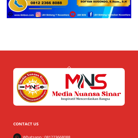
Back
To
Top
CONTACT US
Whatsapp : 081223668088