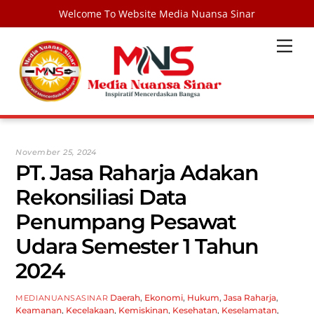
Welcome To Website Media Nuansa Sinar
Skip
Men
to
content
November 25, 2024
PT. Jasa Raharja Adakan
Rekonsiliasi Data
Penumpang Pesawat
Udara Semester 1 Tahun
2024
Daerah
,
Ekonomi
,
Hukum
,
Jasa Raharja
,
MEDIANUANSASINAR
Keamanan
,
Kecelakaan
,
Kemiskinan
,
Kesehatan
,
Keselamatan
,