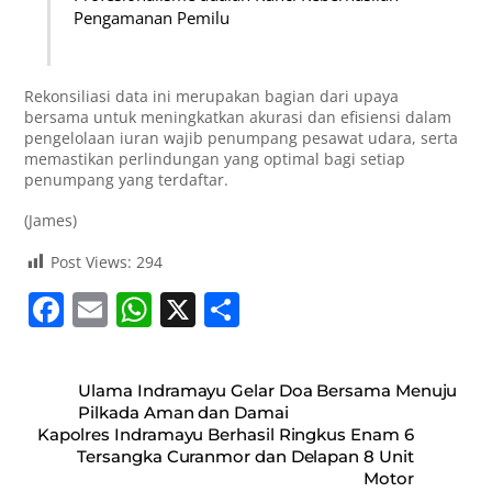
Pengamanan Pemilu
Rekonsiliasi data ini merupakan bagian dari upaya
bersama untuk meningkatkan akurasi dan efisiensi dalam
pengelolaan iuran wajib penumpang pesawat udara, serta
memastikan perlindungan yang optimal bagi setiap
penumpang yang terdaftar.
(James)
Post Views:
294
F
E
W
X
S
a
m
h
h
c
ai
at
ar
Ulama Indramayu Gelar Doa Bersama Menuju
e
l
s
e
Pilkada Aman dan Damai
Kapolres Indramayu Berhasil Ringkus Enam 6
b
A
Tersangka Curanmor dan Delapan 8 Unit
o
p
Motor