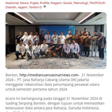
Nasional
,
News
,
Pajak
,
Politik
,
Ragam
,
Sosial
,
Teknologi
,
TNI/POLRI
Daerah
,
ragam
,
Terkini
0
Banten,
http://medianuansasinarnews.com-
21 November
2024 – PT. Jasa Raharja Cabang Utama DKI Jakarta
menggelar rekonsiliasi data penumpang pesawat udara
untuk semester pertama tahun 2024.
Acara ini berlangsung pada tanggal 21 November 2024 di
Gading Serpong Banten, dengan tujuan untuk memastikan
kesesuaian data antara Jasa Raharja, Garuda Indonesia,