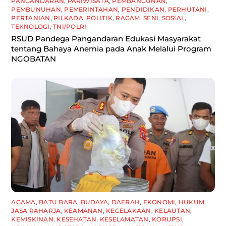
PANGANDARAN
,
PARIWISATA
,
PEMBANGUNAN
,
PEMBUNUHAN
,
PEMERINTAHAN
,
PENDIDIKAN
,
PERHUTANI
,
PERTANIAN
,
PILKADA
,
POLITIK
,
RAGAM
,
SENI
,
SOSIAL
,
TEKNOLOGI
,
TNI/POLRI
RSUD Pandega Pangandaran Edukasi Masyarakat
tentang Bahaya Anemia pada Anak Melalui Program
NGOBATAN
AGAMA
,
BATU BARA
,
BUDAYA
,
DAERAH
,
EKONOMI
,
HUKUM
,
JASA RAHARJA
,
KEAMANAN
,
KECELAKAAN
,
KELAUTAN
,
KEMISKINAN
,
KESEHATAN
,
KESELAMATAN
,
KORUPSI
,