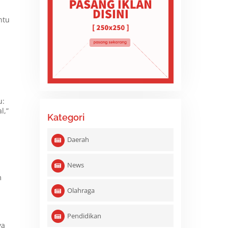
ntu
u:
l,”
Kategori
Daerah
News
m
Olahraga
Pendidikan
ya