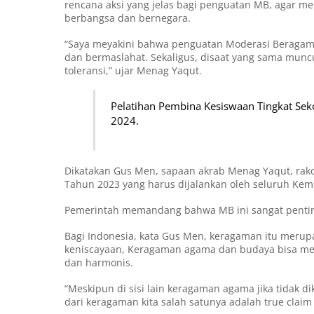
rencana aksi yang jelas bagi penguatan MB, agar me
berbangsa dan bernegara.
“Saya meyakini bahwa penguatan Moderasi Beragama
dan bermaslahat. Sekaligus, disaat yang sama mun
toleransi,” ujar Menag Yaqut.
Pelatihan Pembina Kesiswaan Tingkat Se
2024.
Dikatakan Gus Men, sapaan akrab Menag Yaqut, rako
Tahun 2023 yang harus dijalankan oleh seluruh Kem
Pemerintah memandang bahwa MB ini sangat penting d
Bagi Indonesia, kata Gus Men, keragaman itu merupa
keniscayaan, Keragaman agama dan budaya bisa me
dan harmonis.
“Meskipun di sisi lain keragaman agama jika tidak d
dari keragaman kita salah satunya adalah true clai