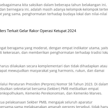
 sebagaimana kita saksikan dalam beberapa tahun belakangan ini,
dan bernegara ini, adalah masih adanya kelompok-kelompok terte
 yang sama, penghormatan terhadap budaya lokal dan nilai-nilai
lders Terkait Gelar Rakor Operasi Ketupat 2024
at beragama yang moderat, dengan empat indikator utama, yait
ti kekerasan, dan memberikan penghormatan terhadap tradisi loka
 harus dilakukan secara komplementari dan tidak dihadapkan atau
 dapat mewujudkan masyarakat yang harmonis, rukun, dan damai
lalui Peraturan Presiden (Perpres) Nomor 58 Tahun 2023. Di dala
isebutkan sekretariat bersama (Sekber) PMB melibatkan empat
menkopolhukam, Kemenko Perekonomian, dan Kemenko Marves.
tua pelaksanaan Sekber PMB, mengajak seluruh aparatur
bersama-sama melaksanakan amanah perpres tersebut, tidak han