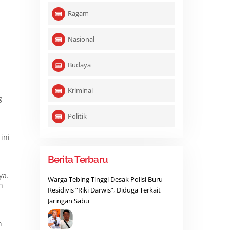
Ragam
Nasional
Budaya
Kriminal
g
Politik
ini
Berita Terbaru
ya.
Warga Tebing Tinggi Desak Polisi Buru
n
Residivis “Riki Darwis”, Diduga Terkait
Jaringan Sabu
h