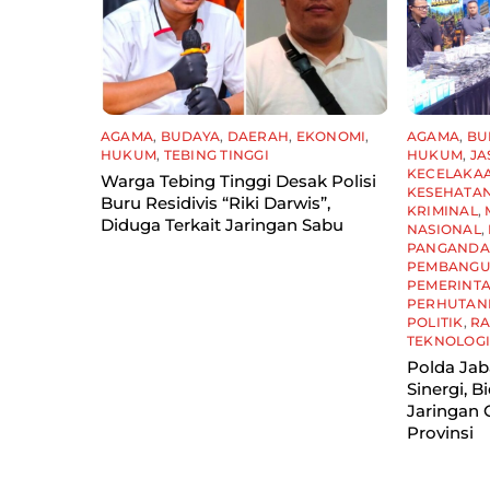
AGAMA
,
BUDAYA
,
DAERAH
,
EKONOMI
,
AGAMA
,
BU
HUKUM
,
TEBING TINGGI
HUKUM
,
JA
KECELAKA
Warga Tebing Tinggi Desak Polisi
KESEHATA
Buru Residivis “Riki Darwis”,
KRIMINAL
,
Diduga Terkait Jaringan Sabu
NASIONAL
,
PANGAND
PEMBANG
PEMERINT
PERHUTAN
POLITIK
,
R
TEKNOLOG
Polda Ja
Sinergi, B
Jaringan 
Provinsi