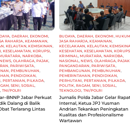
DAYA
,
DAERAH
,
EKONOMI
,
BUDAYA
,
DAERAH
,
EKONOMI
,
HUKU
SA RAHARJA
,
KEAMANAN
,
JASA RAHARJA
,
KEAMANAN
,
AN
,
KELAUTAN
,
KEMISKINAN
,
KECELAKAAN
,
KELAUTAN
,
KEMISKIN
N
,
KESELAMATAN
,
KORUPSI
,
KESEHATAN
,
KESELAMATAN
,
KORUPS
MURATARA
,
NARKOBA
,
KRIMINAL
,
MURATARA
,
NARKOBA
,
NEWS
,
OLAHRAGA
,
PAJAK
,
NASIONAL
,
NEWS
,
OLAHRAGA
,
PAJAK
ARAN
,
PARIWISATA
,
PANGANDARAN
,
PARIWISATA
,
UNAN
,
PEMBUNUHAN
,
PEMBANGUNAN
,
PEMBUNUHAN
,
AHAN
,
PENDIDIKAN
,
PEMERINTAHAN
,
PENDIDIKAN
,
I
,
PERTANIAN
,
PILKADA
,
PERHUTANI
,
PERTANIAN
,
PILKADA
,
AGAM
,
SENI
,
SOSIAL
,
POLITIK
,
RAGAM
,
SENI
,
SOSIAL
,
I
,
TNI/POLRI
TEKNOLOGI
,
TNI/POLRI
bar–BNNP Jabar Perkuat
Jurnalis Polda Jabar Gelar Rapa
idik Dalang di Balik
Internal, Ketua JPJ Yusman
Obat Terlarang Lintas
Andrian Tekankan Peningkatan
Kualitas dan Profesionalisme
Wartawan