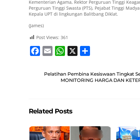
Kementerian Agama, Rektor Perguruan Tinggi Keagam
Perguruan Tinggi Swasta (PTS), Pejabat Tinggi Madya
Kepala UPT di lingkungan Balitbang Diklat.
(James)
Post Views:
361
F
E
W
X
S
a
m
h
h
c
ai
at
ar
Pelatihan Pembina Kesiswaan Tingkat S
e
l
s
e
MONITORING HARGA DAN KETER
b
A
o
p
o
p
Related Posts
k