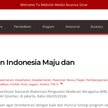
Welcome To Website Media Nuansa Sinar
ga
Pendidikan
Ragam
Nasional
Budaya
n Indonesia Maju dan
eamanan
,
Kesehatan
,
Keselamatan
,
Nasional
,
News
,
Pajak
,
Pembangunan
idikan
,
Politik
,
Polri
,
ragam
,
Terkini
,
TNI
0
ordinasi Nasional (Rakornas) Penguatan Moderasi Beragama (MB),
l Qoumas, di Jakarta, Rabu (06/03/2024).
n agar terorkestrasi dengan baik dan muncul sinergi program se