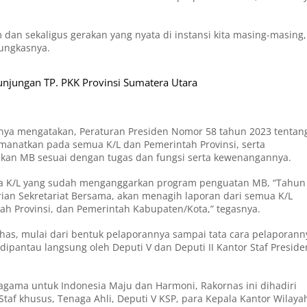
 dan sekaligus gerakan yang nyata di instansi kita masing-masing,
pungkasnya.
njungan TP. PKK Provinsi Sumatera Utara
nnya mengatakan, Peraturan Presiden Nomor 58 tahun 2023 tentan
anatkan pada semua K/L dan Pemerintah Provinsi, serta
ikan MB sesuai dengan tugas dan fungsi serta kewenangannya.
pa K/L yang sudah menganggarkan program penguatan MB, “Tahun 
rian Sekretariat Bersama, akan menagih laporan dari semua K/L
h Provinsi, dan Pemerintah Kabupaten/Kota,” tegasnya.
has, mulai dari bentuk pelaporannya sampai tata cara pelaporann
dipantau langsung oleh Deputi V dan Deputi II Kantor Staf Preside
ama untuk Indonesia Maju dan Harmoni, Rakornas ini dihadiri
 Staf khusus, Tenaga Ahli, Deputi V KSP, para Kepala Kantor Wilaya