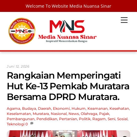
Welcome To Website Media Nuansa Sinar
Skip
Men
to
content
Juni 12, 2026
Rangkaian Memperingati
Hut Ke-13 Pemkab Muratara
Bersama DPRD Muratara.
Agama
,
Budaya
,
Daerah
,
Ekonomi
,
Hukum
,
Keamanan
,
Kesehatan
,
Keselamatan
,
Muratara
,
Nasional
,
News
,
Olahraga
,
Pajak
,
Pembangunan
,
Pendidikan
,
Pertanian
,
Politik
,
Ragam
,
Seni
,
Sosial
,
Teknologi
0