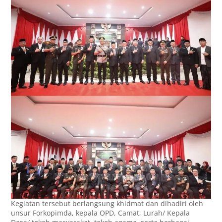
‎Kegiatan tersebut berlangsung khidmat dan dihadiri oleh
unsur Forkopimda, kepala OPD, Camat, Lurah/ Kepala