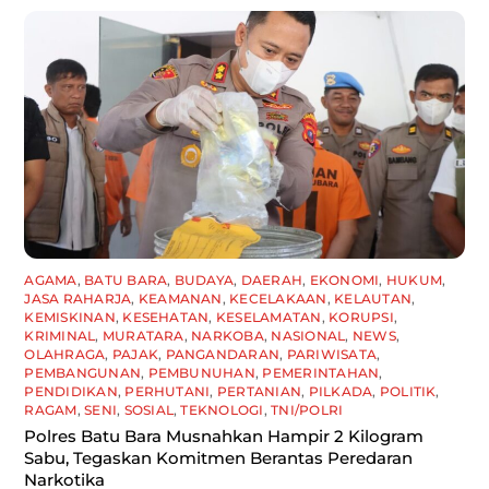
AGAMA
,
BATU BARA
,
BUDAYA
,
DAERAH
,
EKONOMI
,
HUKUM
,
JASA RAHARJA
,
KEAMANAN
,
KECELAKAAN
,
KELAUTAN
,
KEMISKINAN
,
KESEHATAN
,
KESELAMATAN
,
KORUPSI
,
KRIMINAL
,
MURATARA
,
NARKOBA
,
NASIONAL
,
NEWS
,
OLAHRAGA
,
PAJAK
,
PANGANDARAN
,
PARIWISATA
,
PEMBANGUNAN
,
PEMBUNUHAN
,
PEMERINTAHAN
,
PENDIDIKAN
,
PERHUTANI
,
PERTANIAN
,
PILKADA
,
POLITIK
,
RAGAM
,
SENI
,
SOSIAL
,
TEKNOLOGI
,
TNI/POLRI
Polres Batu Bara Musnahkan Hampir 2 Kilogram
Sabu, Tegaskan Komitmen Berantas Peredaran
Narkotika