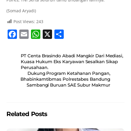
(Somad Aryadi)
Post Views:
243
F
E
W
X
S
a
m
h
h
c
ai
at
ar
PT Centa Brasindo Abadi Mangkir Dari Mediasi,
e
l
s
e
Kuasa Hukum Eks Karyawan Sesalkan Sikap
Perusahaan.
b
A
Dukung Program Ketahanan Pangan,
o
p
Bhabinkamtibmas Polrestabes Bandung
Sambangi Buruan SAE Subur Makmur
o
p
k
Related Posts