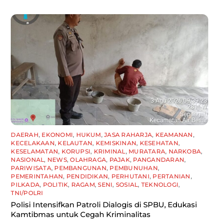
DAERAH
,
EKONOMI
,
HUKUM
,
JASA RAHARJA
,
KEAMANAN
,
KECELAKAAN
,
KELAUTAN
,
KEMISKINAN
,
KESEHATAN
,
KESELAMATAN
,
KORUPSI
,
KRIMINAL
,
MURATARA
,
NARKOBA
,
NASIONAL
,
NEWS
,
OLAHRAGA
,
PAJAK
,
PANGANDARAN
,
PARIWISATA
,
PEMBANGUNAN
,
PEMBUNUHAN
,
PEMERINTAHAN
,
PENDIDIKAN
,
PERHUTANI
,
PERTANIAN
,
PILKADA
,
POLITIK
,
RAGAM
,
SENI
,
SOSIAL
,
TEKNOLOGI
,
TNI/POLRI
Polisi Intensifkan Patroli Dialogis di SPBU, Edukasi
Kamtibmas untuk Cegah Kriminalitas