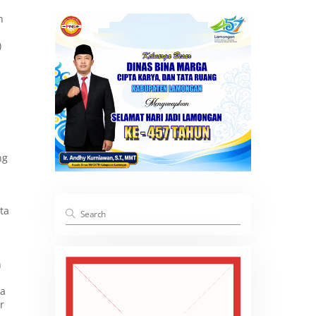
n
)
ng
m
ta
n
na
r