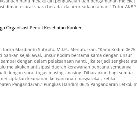
elaksanaan nanti melakukan pengawalan dan pengamanan melekat
kasi dimana surat suara berada, dalam keadaan aman.” Tutur AKBP
 Organisasi Peduli Kesehatan Kanker.
 Indra Mardianto Subroto, M.I.P., Menuturkan, “Kami Kodim 0625
ti bahkan sejak awal, unsur Kodim bersama-sama dengan unsur
ampai dengan dalam pelaksanaan nanti, jika terjadi sengketa at
 selalu melakukan antisipasi daerah kerawanan bencana semuanya
kali dengan surat tugas masing -masing. Diharapkan bagi semua
 menciptakan keamanan kenyamanan masyarakat, ketika
paten Pangandaran.” Pungkas Dandim 0625 Pangandaran Letkol. In