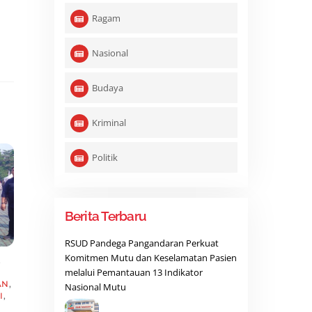
Ragam
Nasional
Budaya
Kriminal
Politik
Berita Terbaru
RSUD Pandega Pangandaran Perkuat
Komitmen Mutu dan Keselamatan Pasien
,
melalui Pemantauan 13 Indikator
AN
,
Nasional Mutu
I
,