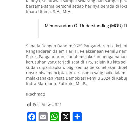
lainnya, sejak awal sampai sekarang dan sampai p
bersama-sama personil setiap harinya berada di lo
Imara Utama, S.H., M.H.,
Memorandum Of Understanding (MOU) Tiga
Senada Dengan Dandim 0625 Pangandaran Letkol Inf.
Pangandaran dalam Hari H. Pelaksanaan Pemilu nan
Polres Pangandaran, sudah melakukan pengamanan s
kerusuhan yang terjadi saat di TPS, selain itu kita
sudah dipersiapkan, bagi semua personel akan dibe
unsur bisa menciptakan kerjasama yang baik dalam
melaksanakan Pesta Demokrasi Pemilu 2024 di Kabu
Indra Mardianto Subroto, M.I.P.,
(Rachmat)
Post Views:
321
F
E
W
X
S
a
m
h
h