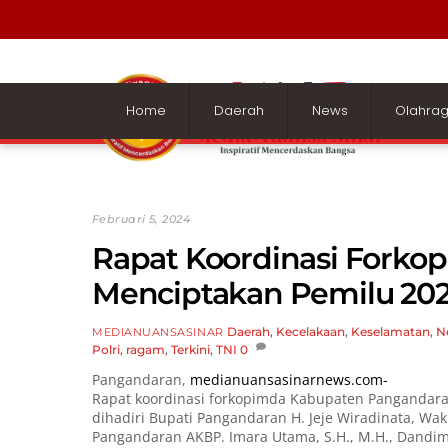
Skip
to
content
Home
Daerah
News
Olahra
Februari 5, 2024
Rapat Koordinasi Forko
Menciptakan Pemilu 20
Daerah
,
Kecelakaan
,
Keselamatan
,
N
MEDIANUANSASINAR
Polri
,
ragam
,
Terkini
,
TNI
0
Pangandaran,
medianuansasinarnews.com-
Rapat koordinasi forkopimda Kabupaten Pangandara
dihadiri Bupati Pangandaran H. Jeje Wiradinata, Wa
Pangandaran AKBP. Imara Utama, S.H., M.H., Dandim 0