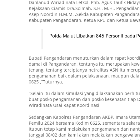
Danlanud Wiriadinata Letkol. Pnb. Agus Taufik Hida
Kejaksaan Ciamis Dra.Soimah, S.H., M.H., Pengadila
Asep Noordin H.M.M. ,Sekda Kabupaten Pangandaran
Kabupaten Pangandaran, Ketua KPU dan Ketua Bawa
Polda Malut Libatkan 845 Personil pada
Bupati Pangandaran menuturkan dalam rapat koord
damai di Pangandaran, tentunya itu merupakan kew
tenang, tentang terciptanya netralitas ASN itu me
pengamanan baik dalam pelaksanaan, maupun dalam
0625 ,”Tuturnya,
“Selain itu dalam simulasi yang dilaksanakan perhi
buat posko pengamanan dan posko kesehatan tiap De
Wiradinata Usai Rapat Koordinasi.
Sedangkan Kapolres Pangandaran AKBP. Imara Utam
Pemilu 2024 bersama Kodim 0625, sementara sekaran
itupun tetap kami melakukan pengamanan dan nanti 
tanggal 08/02 dan kami akan melakukan pengawalan 