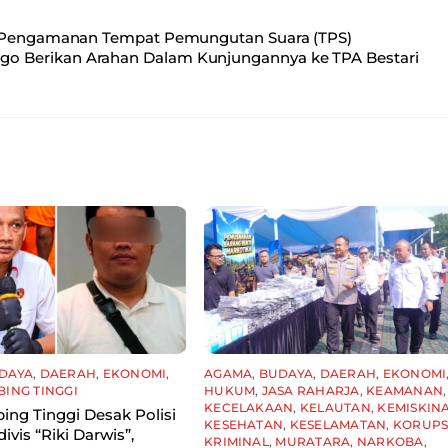
da Pengamanan Tempat Pemungutan Suara (TPS)
nggo Berikan Arahan Dalam Kunjungannya ke TPA Bestari
DAYA
,
DAERAH
,
EKONOMI
,
AGAMA
,
BUDAYA
,
DAERAH
,
EKONOMI
BING TINGGI
HUKUM
,
JASA RAHARJA
,
KEAMANAN
,
KECELAKAAN
,
KELAUTAN
,
KEMISKIN
ing Tinggi Desak Polisi
KESEHATAN
,
KESELAMATAN
,
KORUPS
ivis “Riki Darwis”,
KRIMINAL
,
MURATARA
,
NARKOBA
,