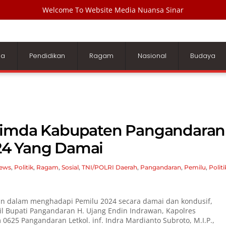
Welcome To Website Media Nuansa Sinar
ga
Pendidikan
Ragam
Nasional
Budaya
pimda Kabupaten Pangandaran
24 Yang Damai
ews
,
Politik
,
Ragam
,
Sosial
,
TNI/POLRI
Daerah
,
Pangandaran
,
Pemilu
,
Politi
n dalam menghadapi Pemilu 2024 secara damai dan kondusif,
kil Bupati Pangandaran H. Ujang Endin Indrawan, Kapolres
625 Pangandaran Letkol. inf. Indra Mardianto Subroto, M.I.P.,