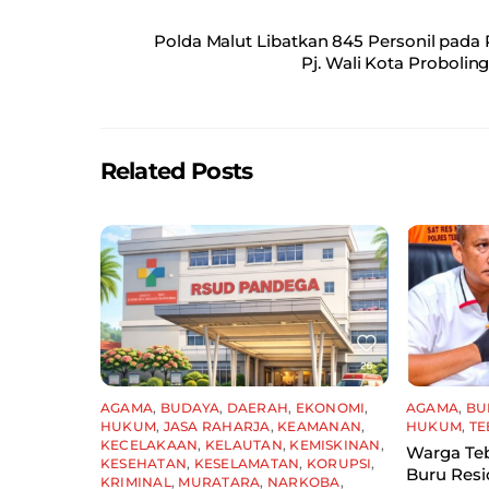
c
ai
at
ar
Polda Malut Libatkan 845 Personil pa
e
l
s
e
Pj. Wali Kota Proboli
b
A
o
p
o
p
Related Posts
k
AGAMA
,
BUDAYA
,
DAERAH
,
EKONOMI
,
AGAMA
,
BU
HUKUM
,
JASA RAHARJA
,
KEAMANAN
,
HUKUM
,
TE
KECELAKAAN
,
KELAUTAN
,
KEMISKINAN
,
Warga Teb
KESEHATAN
,
KESELAMATAN
,
KORUPSI
,
Buru Resid
KRIMINAL
,
MURATARA
,
NARKOBA
,