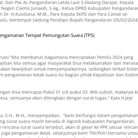
yat, Dan Pos AL Pangandaran Letda Laut S.Dadang Darajat, Kepala
n Negeri Ciamis Junaedi, S.Ag., Ketua DPRD Kabupaten Pangandara
 Dr. H.Kusdiana, M.M., Para Kepala SKPD dan Para Camat se-
slu, bertempat Gedung Pendopo Bupati Pangandaran (05/02/2024
 Pengamanan Tempat Pemungutan Suara (TPS)
inasi “kita membahas bagaimana menciptakan Pemilu 2024 yang
ajiban kita semua agar masyarakat bisa melaksanakan dan merasa
rupakan kewajiban untuk menyampaikannya, sedangkan terkait bida
 pengamanan kotak suara itu bagian pihak Kepolisian dan Kodi
tungan bisa mencapai Pukul 01 s/d pukul 03. Wib subuh, makanya ki
sa, semuanya akan dilengkapi dengan surat tugas,” Kata H.Jeje
a, S.H., M.H., menyampaikan, “kami berfungsi dalam pengamana
g surat suara masih berada di logistik Kabupaten Pangandaran,
rencana surat suara tersebut, akan di geser ke PPK sesuai renca
juga pengamanan ketat, selanjutnya kami TNI/Polri bersama unsu