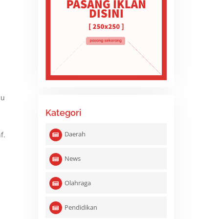
au
Kategori
Daerah
f.
News
Olahraga
Pendidikan