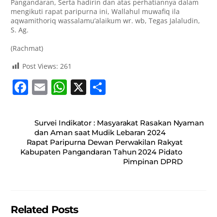
Pangandaran, Serta hadirin dan atas perhatiannya dalam
mengikuti rapat paripurna ini, Wallahul muwafiq ila
aqwamithoriq wassalamu’alaikum wr. wb, Tegas Jalaludin,
S. Ag.
(Rachmat)
Post Views:
261
F
E
W
X
S
a
m
h
h
c
ai
at
ar
Survei Indikator : Masyarakat Rasakan Nyaman
e
l
s
e
dan Aman saat Mudik Lebaran 2024
Rapat Paripurna Dewan Perwakilan Rakyat
b
A
Kabupaten Pangandaran Tahun 2024 Pidato
o
p
Pimpinan DPRD
o
p
k
Related Posts