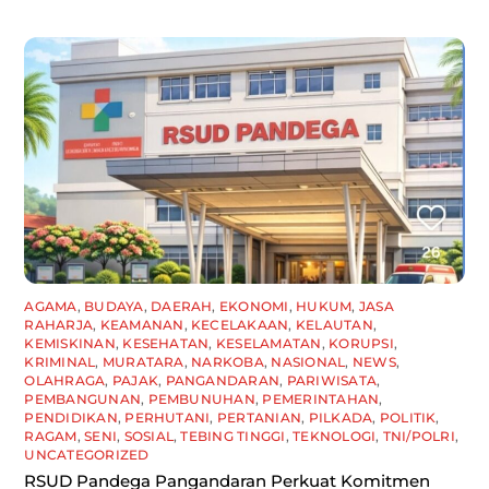
AGAMA
,
BUDAYA
,
DAERAH
,
EKONOMI
,
HUKUM
,
JASA
RAHARJA
,
KEAMANAN
,
KECELAKAAN
,
KELAUTAN
,
KEMISKINAN
,
KESEHATAN
,
KESELAMATAN
,
KORUPSI
,
KRIMINAL
,
MURATARA
,
NARKOBA
,
NASIONAL
,
NEWS
,
OLAHRAGA
,
PAJAK
,
PANGANDARAN
,
PARIWISATA
,
PEMBANGUNAN
,
PEMBUNUHAN
,
PEMERINTAHAN
,
PENDIDIKAN
,
PERHUTANI
,
PERTANIAN
,
PILKADA
,
POLITIK
,
RAGAM
,
SENI
,
SOSIAL
,
TEBING TINGGI
,
TEKNOLOGI
,
TNI/POLRI
,
UNCATEGORIZED
RSUD Pandega Pangandaran Perkuat Komitmen