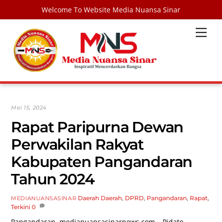
Welcome To Website Media Nuansa Sinar
Skip
Men
to
content
Mei 15, 2024
Rapat Paripurna Dewan
Perwakilan Rakyat
Kabupaten Pangandaran
Tahun 2024
Daerah
Daerah
,
DPRD
,
Pangandaran
,
Rapat
,
MEDIANUANSASINAR
Terkini
0
Pangandaran,
medianuansasinarnews.com
– Pidato