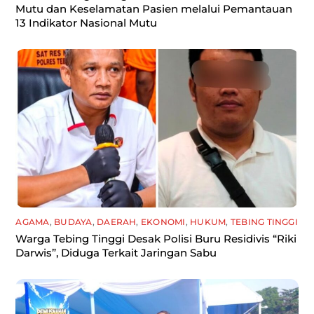
Mutu dan Keselamatan Pasien melalui Pemantauan
13 Indikator Nasional Mutu
AGAMA
,
BUDAYA
,
DAERAH
,
EKONOMI
,
HUKUM
,
TEBING TINGGI
Warga Tebing Tinggi Desak Polisi Buru Residivis “Riki
Darwis”, Diduga Terkait Jaringan Sabu