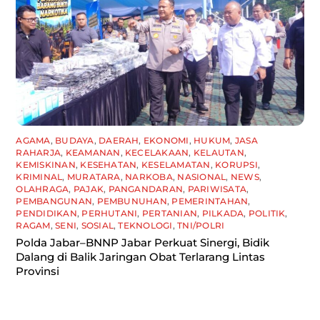
AGAMA
,
BUDAYA
,
DAERAH
,
EKONOMI
,
HUKUM
,
JASA
RAHARJA
,
KEAMANAN
,
KECELAKAAN
,
KELAUTAN
,
KEMISKINAN
,
KESEHATAN
,
KESELAMATAN
,
KORUPSI
,
KRIMINAL
,
MURATARA
,
NARKOBA
,
NASIONAL
,
NEWS
,
OLAHRAGA
,
PAJAK
,
PANGANDARAN
,
PARIWISATA
,
PEMBANGUNAN
,
PEMBUNUHAN
,
PEMERINTAHAN
,
PENDIDIKAN
,
PERHUTANI
,
PERTANIAN
,
PILKADA
,
POLITIK
,
RAGAM
,
SENI
,
SOSIAL
,
TEKNOLOGI
,
TNI/POLRI
Polda Jabar–BNNP Jabar Perkuat Sinergi, Bidik
Dalang di Balik Jaringan Obat Terlarang Lintas
Provinsi