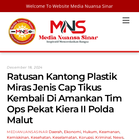
Welcome To Website Media Nuansa Sinar
Skip
Men
to
content
Desember 18, 2024
Ratusan Kantong Plastik
Miras Jenis Cap Tikus
Kembali Di Amankan Tim
Ops Pekat Kiera II Polda
Malut
Daerah
,
Ekonomi
,
Hukum
,
Keamanan
,
MEDIANUANSASINAR
Kemiskinan
,
Kesehatan
,
Keselamatan
,
Korupsi
,
Kriminal
,
News
,