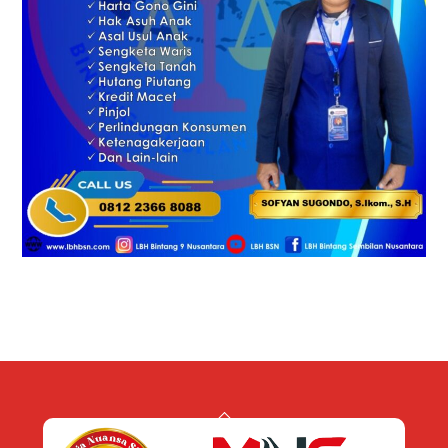
Back
To
Top