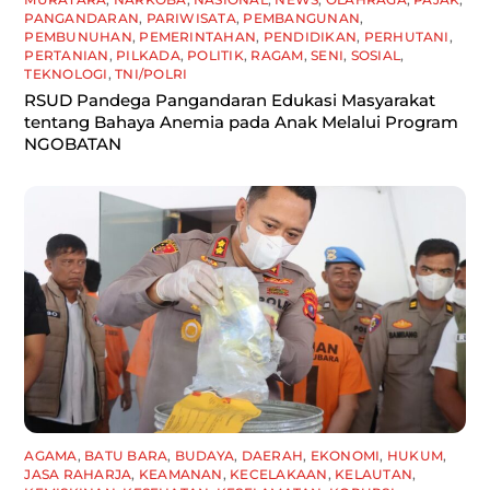
PANGANDARAN
,
PARIWISATA
,
PEMBANGUNAN
,
PEMBUNUHAN
,
PEMERINTAHAN
,
PENDIDIKAN
,
PERHUTANI
,
PERTANIAN
,
PILKADA
,
POLITIK
,
RAGAM
,
SENI
,
SOSIAL
,
TEKNOLOGI
,
TNI/POLRI
RSUD Pandega Pangandaran Edukasi Masyarakat
tentang Bahaya Anemia pada Anak Melalui Program
NGOBATAN
AGAMA
,
BATU BARA
,
BUDAYA
,
DAERAH
,
EKONOMI
,
HUKUM
,
JASA RAHARJA
,
KEAMANAN
,
KECELAKAAN
,
KELAUTAN
,