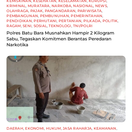
KEMISKINAN
,
KESEHATAN
,
KESELAMATAN
,
KORUPSI
,
KRIMINAL
,
MURATARA
,
NARKOBA
,
NASIONAL
,
NEWS
,
OLAHRAGA
,
PAJAK
,
PANGANDARAN
,
PARIWISATA
,
PEMBANGUNAN
,
PEMBUNUHAN
,
PEMERINTAHAN
,
PENDIDIKAN
,
PERHUTANI
,
PERTANIAN
,
PILKADA
,
POLITIK
,
RAGAM
,
SENI
,
SOSIAL
,
TEKNOLOGI
,
TNI/POLRI
Polres Batu Bara Musnahkan Hampir 2 Kilogram
Sabu, Tegaskan Komitmen Berantas Peredaran
Narkotika
DAERAH
,
EKONOMI
,
HUKUM
,
JASA RAHARJA
,
KEAMANAN
,