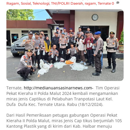
Ragam
,
Sosial
,
Teknologi
,
TNI/POLRI
Daerah
,
ragam
,
Ternate
0
Ternate,
http://medianuansasinarnews.com-
Tim Operasi
Pekat Kieraha II Polda Malut 2024 kembali mengamankan
miras jenis Captikus di Pelabuhan Tranpotasi Laut Kel.
Dufa Dufa Kec. Ternate Utara. Rabu (18/12/2024).
Dari Hasil Pemeriksaan petugas gabungan Operasi Pekat
Kieraha II Polda Malut, miras Jenis Cap tikus berjumlah 105
Kantong Plastik yang di kirim dari Kab. Halbar menuju