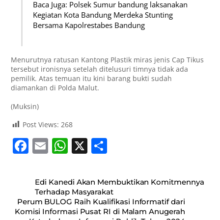
Baca Juga: Polsek Sumur bandung laksanakan
Kegiatan Kota Bandung Merdeka Stunting
Bersama Kapolrestabes Bandung
Menurutnya ratusan Kantong Plastik miras jenis Cap Tikus
tersebut ironisnya setelah ditelusuri timnya tidak ada
pemilik. Atas temuan itu kini barang bukti sudah
diamankan di Polda Malut.
(Muksin)
Post Views:
268
F
E
W
X
S
a
m
h
h
c
ai
at
ar
Edi Kanedi Akan Membuktikan Komitmennya
e
l
s
e
Terhadap Masyarakat
Perum BULOG Raih Kualifikasi Informatif dari
b
A
Komisi Informasi Pusat RI di Malam Anugerah