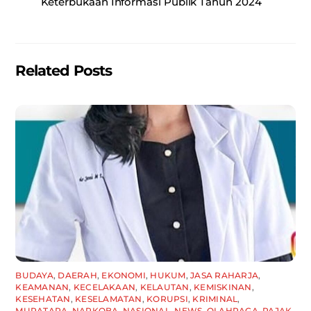
o
p
Keterbukaan Informasi Publik Tahun 2024
o
p
k
Related Posts
BUDAYA
,
DAERAH
,
EKONOMI
,
HUKUM
,
JASA RAHARJA
,
KEAMANAN
,
KECELAKAAN
,
KELAUTAN
,
KEMISKINAN
,
KESEHATAN
,
KESELAMATAN
,
KORUPSI
,
KRIMINAL
,
MURATARA
,
NARKOBA
,
NASIONAL
,
NEWS
,
OLAHRAGA
,
PAJAK
,