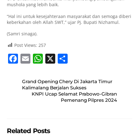
mushola yang lebih baik.
“Hal ini untuk kesejahteraan masyarakat dan semoga diberi
keberkahan oleh Allah SWT,” ujar Pj. Bupati Nizhamul.
(Samri sinaga).
Post Views:
257
F
E
W
X
S
a
m
h
h
c
ai
at
ar
Grand Opening Chery Di Jakarta Timur
e
l
s
e
Kalimalang Berjalan Sukses
KNPI Ucap Selamat Prabowo-Gibran
b
A
Pemenang Pilpres 2024
o
p
o
p
k
Related Posts