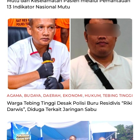
Mutu dan Keselamatan Pasien melalui Pemantauan
13 Indikator Nasional Mutu
AGAMA
,
BUDAYA
,
DAERAH
,
EKONOMI
,
HUKUM
,
TEBING TINGGI
Warga Tebing Tinggi Desak Polisi Buru Residivis “Riki
Darwis”, Diduga Terkait Jaringan Sabu