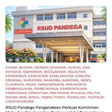
AGAMA
,
BUDAYA
,
DAERAH
,
EKONOMI
,
HUKUM
,
JASA
RAHARJA
,
KEAMANAN
,
KECELAKAAN
,
KELAUTAN
,
KEMISKINAN
,
KESEHATAN
,
KESELAMATAN
,
KORUPSI
,
KRIMINAL
,
MURATARA
,
NARKOBA
,
NASIONAL
,
NEWS
,
OLAHRAGA
,
PAJAK
,
PANGANDARAN
,
PARIWISATA
,
PEMBANGUNAN
,
PEMBUNUHAN
,
PEMERINTAHAN
,
PENDIDIKAN
,
PERHUTANI
,
PERTANIAN
,
PILKADA
,
POLITIK
,
RAGAM
,
SENI
,
SOSIAL
,
TEBING TINGGI
,
TEKNOLOGI
,
TNI/POLRI
,
UNCATEGORIZED
RSUD Pandega Pangandaran Perkuat Komitmen