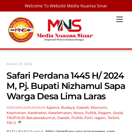
Welcome To Website Media Nuansa Sinar
Skip
Men
to
content
Maret 21, 2024
Safari Perdana 1445 H/ 2024
M, Pj. Bupati Nizhamul Sapa
Warga Desa Lima Laras
Agama
,
Budaya
,
Daerah
,
Ekonomi
,
MEDIANUANSASINAR
Keamanan
,
Kesehatan
,
Keselamatan
,
News
,
Politik
,
Ragam
,
Sosial
,
TNI/POLRI
Batubara/sumut
,
Daerah
,
Politik
,
Polri
,
ragam
,
Terkini
,
TNI
0
BATU BARA/Sumut,
http://medianuansasinarnews.com-