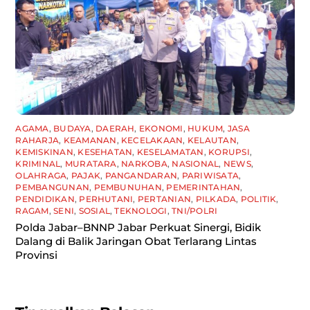
AGAMA
,
BUDAYA
,
DAERAH
,
EKONOMI
,
HUKUM
,
JASA
RAHARJA
,
KEAMANAN
,
KECELAKAAN
,
KELAUTAN
,
KEMISKINAN
,
KESEHATAN
,
KESELAMATAN
,
KORUPSI
,
KRIMINAL
,
MURATARA
,
NARKOBA
,
NASIONAL
,
NEWS
,
OLAHRAGA
,
PAJAK
,
PANGANDARAN
,
PARIWISATA
,
PEMBANGUNAN
,
PEMBUNUHAN
,
PEMERINTAHAN
,
PENDIDIKAN
,
PERHUTANI
,
PERTANIAN
,
PILKADA
,
POLITIK
,
RAGAM
,
SENI
,
SOSIAL
,
TEKNOLOGI
,
TNI/POLRI
Polda Jabar–BNNP Jabar Perkuat Sinergi, Bidik
Dalang di Balik Jaringan Obat Terlarang Lintas
Provinsi