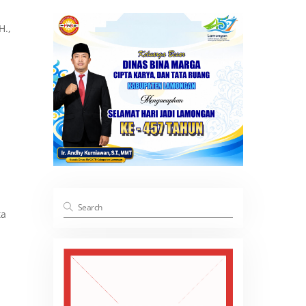
H.,
ta