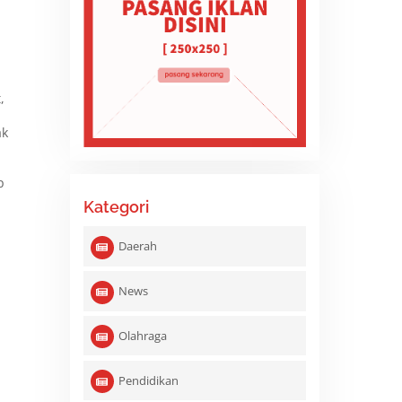
n
,
ak
p
Kategori
Daerah
News
Olahraga
Pendidikan