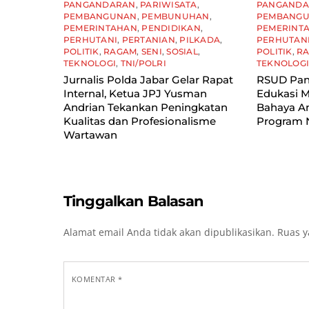
PANGANDARAN
,
PARIWISATA
,
PANGAND
PEMBANGUNAN
,
PEMBUNUHAN
,
PEMBANG
PEMERINTAHAN
,
PENDIDIKAN
,
PEMERINT
PERHUTANI
,
PERTANIAN
,
PILKADA
,
PERHUTAN
POLITIK
,
RAGAM
,
SENI
,
SOSIAL
,
POLITIK
,
R
TEKNOLOGI
,
TNI/POLRI
TEKNOLOG
Jurnalis Polda Jabar Gelar Rapat
RSUD Pan
Internal, Ketua JPJ Yusman
Edukasi M
Andrian Tekankan Peningkatan
Bahaya A
Kualitas dan Profesionalisme
Program
Wartawan
Tinggalkan Balasan
Alamat email Anda tidak akan dipublikasikan.
Ruas y
KOMENTAR
*