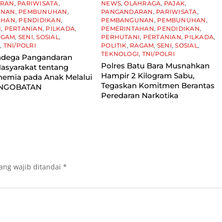
ARAN
,
PARIWISATA
,
NEWS
,
OLAHRAGA
,
PAJAK
,
UNAN
,
PEMBUNUHAN
,
PANGANDARAN
,
PARIWISATA
,
AHAN
,
PENDIDIKAN
,
PEMBANGUNAN
,
PEMBUNUHAN
,
I
,
PERTANIAN
,
PILKADA
,
PEMERINTAHAN
,
PENDIDIKAN
,
AGAM
,
SENI
,
SOSIAL
,
PERHUTANI
,
PERTANIAN
,
PILKADA
,
I
,
TNI/POLRI
POLITIK
,
RAGAM
,
SENI
,
SOSIAL
,
TEKNOLOGI
,
TNI/POLRI
dega Pangandaran
Polres Batu Bara Musnahkan
asyarakat tentang
Hampir 2 Kilogram Sabu,
nemia pada Anak Melalui
Tegaskan Komitmen Berantas
 NGOBATAN
Peredaran Narkotika
ang wajib ditandai
*