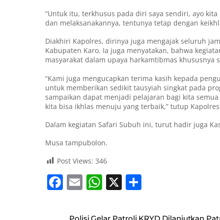
“Untuk itu, terkhusus pada diri saya sendiri, ayo 
dan melaksanakannya, tentunya tetap dengan keikhl
Diakhiri Kapolres, dirinya juga mengajak seluruh 
Kabupaten Karo. Ia juga menyatakan, bahwa kegiat
masyarakat dalam upaya harkamtibmas khususnya s
“Kami juga mengucapkan terima kasih kepada peng
untuk memberikan sedikit tausyiah singkat pada pr
sampaikan dapat menjadi pelajaran bagi kita semua 
kita bisa ikhlas menuju yang terbaik,” tutup Kapolres
Dalam kegiatan Safari Subuh ini, turut hadir juga K
Musa tampubolon.
Post Views:
346
F
E
W
X
S
a
m
h
h
c
ai
at
ar
Polisi Gelar Patroli KRYD Dilanjutkan Pat