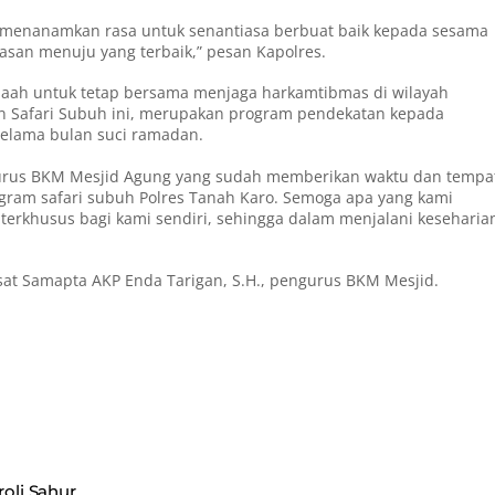
kita menanamkan rasa untuk senantiasa berbuat baik kepada sesama
asan menuju yang terbaik,” pesan Kapolres.
jamaah untuk tetap bersama menjaga harkamtibmas di wilayah
an Safari Subuh ini, merupakan program pendekatan kepada
elama bulan suci ramadan.
urus BKM Mesjid Agung yang sudah memberikan waktu dan tempa
ogram safari subuh Polres Tanah Karo. Semoga apa yang kami
terkhusus bagi kami sendiri, sehingga dalam menjalani keseharia
asat Samapta AKP Enda Tarigan, S.H., pengurus BKM Mesjid.
roli Sahur