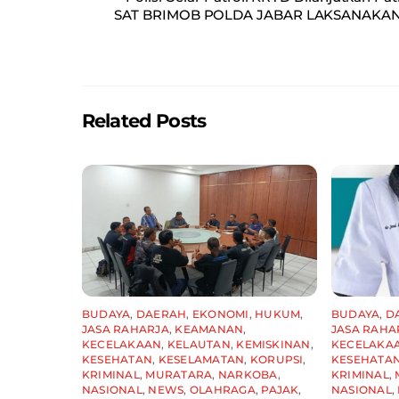
e
l
s
e
SAT BRIMOB POLDA JABAR LAKSANAKAN
b
A
o
p
o
p
Related Posts
k
BUDAYA
,
DAERAH
,
EKONOMI
,
HUKUM
,
BUDAYA
,
D
JASA RAHARJA
,
KEAMANAN
,
JASA RAHA
KECELAKAAN
,
KELAUTAN
,
KEMISKINAN
,
KECELAKA
KESEHATAN
,
KESELAMATAN
,
KORUPSI
,
KESEHATA
KRIMINAL
,
MURATARA
,
NARKOBA
,
KRIMINAL
,
NASIONAL
,
NEWS
,
OLAHRAGA
,
PAJAK
,
NASIONAL
,