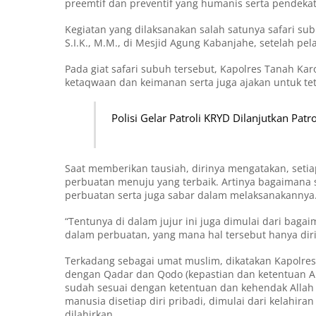
preemtif dan preventif yang humanis serta pendek
Kegiatan yang dilaksanakan salah satunya safari s
S.I.K., M.M., di Mesjid Agung Kabanjahe, setelah pe
Pada giat safari subuh tersebut, Kapolres Tanah K
ketaqwaan dan keimanan serta juga ajakan untuk t
Polisi Gelar Patroli KRYD Dilanjutkan Patro
Saat memberikan tausiah, dirinya mengatakan, set
perbuatan menuju yang terbaik. Artinya bagaimana s
perbuatan serta juga sabar dalam melaksanakannya
“Tentunya di dalam jujur ini juga dimulai dari baga
dalam perbuatan, yang mana hal tersebut hanya diri
Terkadang sebagai umat muslim, dikatakan Kapolre
dengan Qadar dan Qodo (kepastian dan ketentuan Alla
sudah sesuai dengan ketentuan dan kehendak Alla
manusia disetiap diri pribadi, dimulai dari kelahira
dilahirkan.