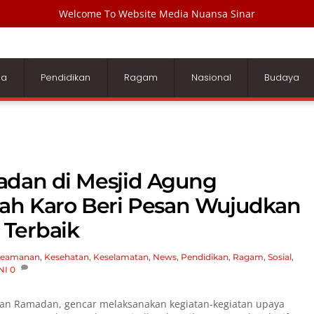
Welcome To Website Media Nuansa Sinar
ga
Pendidikan
Ragam
Nasional
Budaya
adan di Mesjid Agung
nah Karo Beri Pesan Wujudkan
 Terbaik
eamanan
,
Kesehatan
,
Keselamatan
,
News
,
Pendidikan
,
Ragam
,
Sosial
,
NI
0
ulan Ramadan, gencar melaksanakan kegiatan-kegiatan upaya