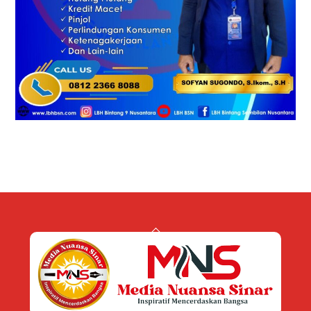
Back
To
Top