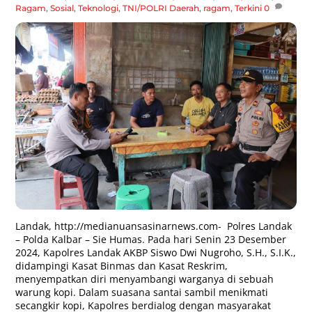
Ragam
,
Sosial
,
Teknologi
,
TNI/POLRI
Daerah
,
ragam
,
Terkini
0
Landak,
http://medianuansasinarnews.com-
Polres Landak
– Polda Kalbar – Sie Humas. Pada hari Senin 23 Desember
2024, Kapolres Landak AKBP Siswo Dwi Nugroho, S.H., S.I.K.,
didampingi Kasat Binmas dan Kasat Reskrim,
menyempatkan diri menyambangi warganya di sebuah
warung kopi. Dalam suasana santai sambil menikmati
secangkir kopi, Kapolres berdialog dengan masyarakat