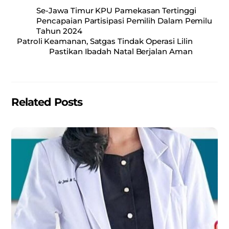
c
ai
at
ar
Se-Jawa Timur KPU Pamekasan Tertinggi
e
l
s
e
Pencapaian Partisipasi Pemilih Dalam Pemilu
Tahun 2024
b
A
Patroli Keamanan, Satgas Tindak Operasi Lilin
o
p
Pastikan Ibadah Natal Berjalan Aman
o
p
k
Related Posts