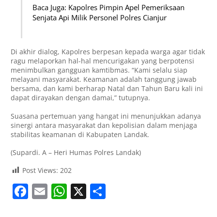
Baca Juga: Kapolres Pimpin Apel Pemeriksaan
Senjata Api Milik Personel Polres Cianjur
Di akhir dialog, Kapolres berpesan kepada warga agar tidak
ragu melaporkan hal-hal mencurigakan yang berpotensi
menimbulkan gangguan kamtibmas. “Kami selalu siap
melayani masyarakat. Keamanan adalah tanggung jawab
bersama, dan kami berharap Natal dan Tahun Baru kali ini
dapat dirayakan dengan damai,” tutupnya.
Suasana pertemuan yang hangat ini menunjukkan adanya
sinergi antara masyarakat dan kepolisian dalam menjaga
stabilitas keamanan di Kabupaten Landak.
(Supardi. A – Heri Humas Polres Landak)
Post Views:
202
F
E
W
X
S
a
m
h
h