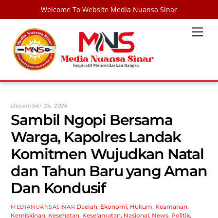
Welcome To Website Media Nuansa Sinar
Skip
Men
to
content
Desember 24, 2024
Sambil Ngopi Bersama
Warga, Kapolres Landak
Komitmen Wujudkan Natal
dan Tahun Baru yang Aman
Dan Kondusif
Daerah
,
Ekonomi
,
Hukum
,
Keamanan
,
MEDIANUANSASINAR
Kemiskinan
,
Kesehatan
,
Keselamatan
,
Nasional
,
News
,
Politik
,