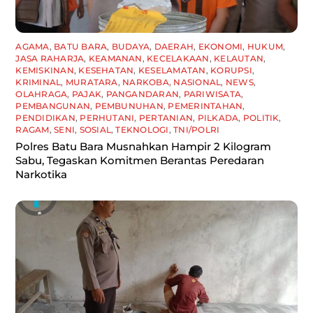
AGAMA
,
BATU BARA
,
BUDAYA
,
DAERAH
,
EKONOMI
,
HUKUM
,
JASA RAHARJA
,
KEAMANAN
,
KECELAKAAN
,
KELAUTAN
,
KEMISKINAN
,
KESEHATAN
,
KESELAMATAN
,
KORUPSI
,
KRIMINAL
,
MURATARA
,
NARKOBA
,
NASIONAL
,
NEWS
,
OLAHRAGA
,
PAJAK
,
PANGANDARAN
,
PARIWISATA
,
PEMBANGUNAN
,
PEMBUNUHAN
,
PEMERINTAHAN
,
PENDIDIKAN
,
PERHUTANI
,
PERTANIAN
,
PILKADA
,
POLITIK
,
RAGAM
,
SENI
,
SOSIAL
,
TEKNOLOGI
,
TNI/POLRI
Polres Batu Bara Musnahkan Hampir 2 Kilogram
Sabu, Tegaskan Komitmen Berantas Peredaran
Narkotika