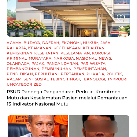
AGAMA
,
BUDAYA
,
DAERAH
,
EKONOMI
,
HUKUM
,
JASA
RAHARJA
,
KEAMANAN
,
KECELAKAAN
,
KELAUTAN
,
KEMISKINAN
,
KESEHATAN
,
KESELAMATAN
,
KORUPSI
,
KRIMINAL
,
MURATARA
,
NARKOBA
,
NASIONAL
,
NEWS
,
OLAHRAGA
,
PAJAK
,
PANGANDARAN
,
PARIWISATA
,
PEMBANGUNAN
,
PEMBUNUHAN
,
PEMERINTAHAN
,
PENDIDIKAN
,
PERHUTANI
,
PERTANIAN
,
PILKADA
,
POLITIK
,
RAGAM
,
SENI
,
SOSIAL
,
TEBING TINGGI
,
TEKNOLOGI
,
TNI/POLRI
,
UNCATEGORIZED
RSUD Pandega Pangandaran Perkuat Komitmen
Mutu dan Keselamatan Pasien melalui Pemantauan
13 Indikator Nasional Mutu