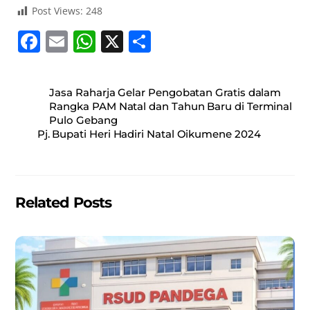
Post Views:
248
F
E
W
X
S
a
m
h
h
c
ai
at
ar
Jasa Raharja Gelar Pengobatan Gratis dalam
e
l
s
e
Rangka PAM Natal dan Tahun Baru di Terminal
Pulo Gebang
b
A
Pj. Bupati Heri Hadiri Natal Oikumene 2024
o
p
o
p
k
Related Posts