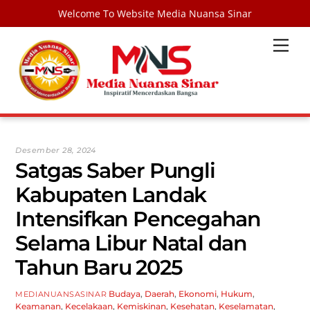
Welcome To Website Media Nuansa Sinar
Skip
Men
to
content
Desember 28, 2024
Satgas Saber Pungli
Kabupaten Landak
Intensifkan Pencegahan
Selama Libur Natal dan
Tahun Baru 2025
Budaya
,
Daerah
,
Ekonomi
,
Hukum
,
MEDIANUANSASINAR
Keamanan
,
Kecelakaan
,
Kemiskinan
,
Kesehatan
,
Keselamatan
,