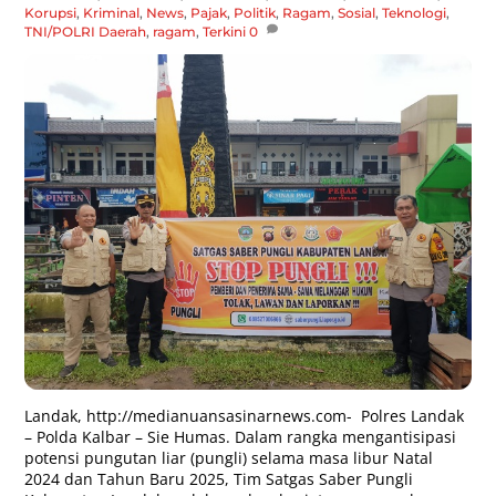
Korupsi
,
Kriminal
,
News
,
Pajak
,
Politik
,
Ragam
,
Sosial
,
Teknologi
,
TNI/POLRI
Daerah
,
ragam
,
Terkini
0
Landak,
http://medianuansasinarnews.com-
Polres Landak
– Polda Kalbar – Sie Humas. Dalam rangka mengantisipasi
potensi pungutan liar (pungli) selama masa libur Natal
2024 dan Tahun Baru 2025, Tim Satgas Saber Pungli