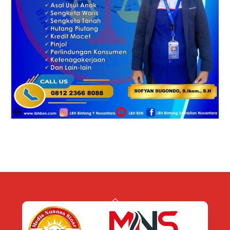
Back
To
Top