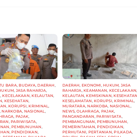
TU BARA
,
BUDAYA
,
DAERAH
,
DAERAH
,
EKONOMI
,
HUKUM
,
JASA
HUKUM
,
JASA RAHARJA
,
RAHARJA
,
KEAMANAN
,
KECELAKAAN
N
,
KECELAKAAN
,
KELAUTAN
,
KELAUTAN
,
KEMISKINAN
,
KESEHATA
N
,
KESEHATAN
,
KESELAMATAN
,
KORUPSI
,
KRIMINAL
,
TAN
,
KORUPSI
,
KRIMINAL
,
MURATARA
,
NARKOBA
,
NASIONAL
,
,
NARKOBA
,
NASIONAL
,
NEWS
,
OLAHRAGA
,
PAJAK
,
HRAGA
,
PAJAK
,
PANGANDARAN
,
PARIWISATA
,
ARAN
,
PARIWISATA
,
PEMBANGUNAN
,
PEMBUNUHAN
,
UNAN
,
PEMBUNUHAN
,
PEMERINTAHAN
,
PENDIDIKAN
,
AHAN
,
PENDIDIKAN
,
PERHUTANI
,
PERTANIAN
,
PILKADA
,