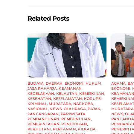
o
p
o
p
Related Posts
k
BUDAYA
,
DAERAH
,
EKONOMI
,
HUKUM
,
AGAMA
,
BA
JASA RAHARJA
,
KEAMANAN
,
EKONOMI
,
KECELAKAAN
,
KELAUTAN
,
KEMISKINAN
,
KEAMANA
KESEHATAN
,
KESELAMATAN
,
KORUPSI
,
KEMISKINA
KRIMINAL
,
MURATARA
,
NARKOBA
,
KESELAMA
NASIONAL
,
NEWS
,
OLAHRAGA
,
PAJAK
,
MURATARA
PANGANDARAN
,
PARIWISATA
,
NEWS
,
OLA
PEMBANGUNAN
,
PEMBUNUHAN
,
PANGAND
PEMERINTAHAN
,
PENDIDIKAN
,
PEMBANG
PERHUTANI
,
PERTANIAN
,
PILKADA
,
PEMERINT