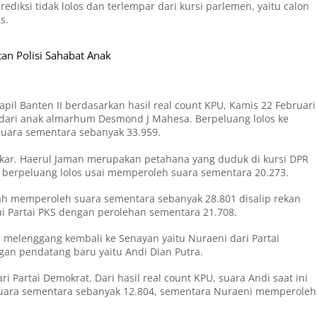
diksi tidak lolos dan terlempar dari kursi parlemen, yaitu calon
s.
tan Polisi Sahabat Anak
pil Banten II berdasarkan hasil real count KPU, Kamis 22 Februari
i dari anak almarhum Desmond J Mahesa. Berpeluang lolos ke
suara sementara sebanyak 33.959.
lkar. Haerul Jaman merupakan petahana yang duduk di kursi DPR
n berpeluang lolos usai memperoleh suara sementara 20.273.
elah memperoleh suara sementara sebanyak 28.801 disalip rekan
lui Partai PKS dengan perolehan sementara 21.708.
 melenggang kembali ke Senayan yaitu Nuraeni dari Partai
ngan pendatang baru yaitu Andi Dian Putra.
 Partai Demokrat. Dari hasil real count KPU, suara Andi saat ini
suara sementara sebanyak 12.804, sementara Nuraeni memperoleh