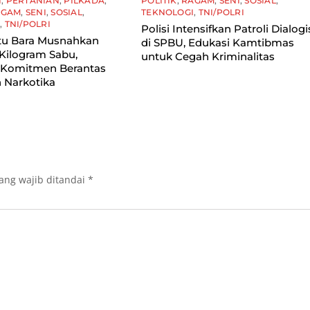
I
,
PERTANIAN
,
PILKADA
,
POLITIK
,
RAGAM
,
SENI
,
SOSIAL
,
AGAM
,
SENI
,
SOSIAL
,
TEKNOLOGI
,
TNI/POLRI
I
,
TNI/POLRI
Polisi Intensifkan Patroli Dialogi
tu Bara Musnahkan
di SPBU, Edukasi Kamtibmas
Kilogram Sabu,
untuk Cegah Kriminalitas
 Komitmen Berantas
 Narkotika
ang wajib ditandai
*