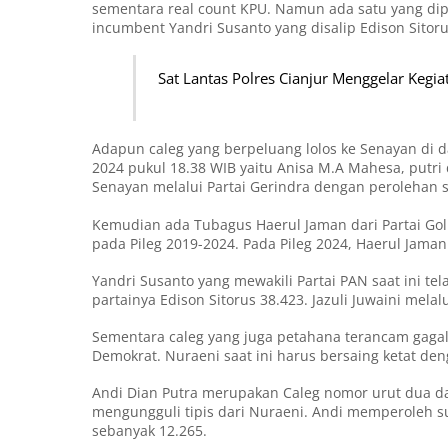
sementara real count KPU. Namun ada satu yang dipre
incumbent Yandri Susanto yang disalip Edison Sitoru
Sat Lantas Polres Cianjur Menggelar Kegia
Adapun caleg yang berpeluang lolos ke Senayan di da
2024 pukul 18.38 WIB yaitu Anisa M.A Mahesa, putr
Senayan melalui Partai Gerindra dengan perolehan 
Kemudian ada Tubagus Haerul Jaman dari Partai Go
pada Pileg 2019-2024. Pada Pileg 2024, Haerul Jama
Yandri Susanto yang mewakili Partai PAN saat ini t
partainya Edison Sitorus 38.423. Jazuli Juwaini mela
Sementara caleg yang juga petahana terancam gagal
Demokrat. Nuraeni saat ini harus bersaing ketat de
Andi Dian Putra merupakan Caleg nomor urut dua dari
mengungguli tipis dari Nuraeni. Andi memperoleh 
sebanyak 12.265.