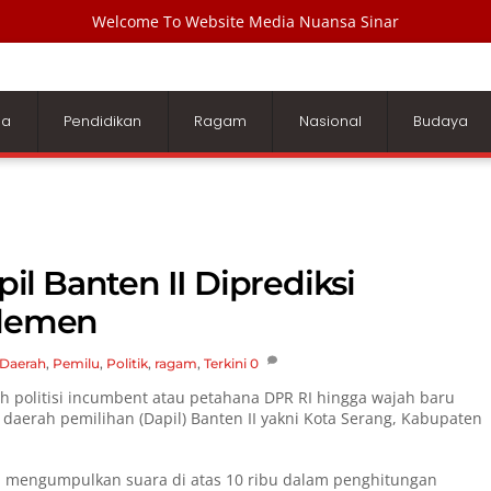
Welcome To Website Media Nuansa Sinar
ga
Pendidikan
Ragam
Nasional
Budaya
l Banten II Diprediksi
rlemen
Daerah
,
Pemilu
,
Politik
,
ragam
,
Terkini
0
 politisi incumbent atau petahana DPR RI hingga wajah baru
aerah pemilihan (Dapil) Banten II yakni Kota Serang, Kabupaten
sil mengumpulkan suara di atas 10 ribu dalam penghitungan