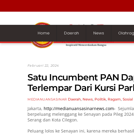
Skip
to
content
Home
Daerah
News
Olahra
Februari 22, 2024
Satu Incumbent PAN Dapi
Terlempar Dari Kursi Pa
Daerah
,
News
,
Politik
,
Ragam
,
Sosial
MEDIANUANSASINAR
Jakarta,
http://medianuansasinarnews.com-
Sejumlah
berpeluang melenggang ke Senayan pada Pileg 2024 d
Serang dan Kota Cilegon.
Peluang lolos ke Senayan ini, karena mereka berha