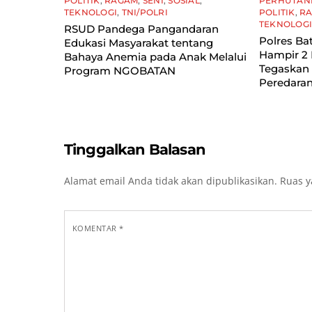
POLITIK
,
RAGAM
,
SENI
,
SOSIAL
,
PERHUTAN
TEKNOLOGI
,
TNI/POLRI
POLITIK
,
R
TEKNOLOG
RSUD Pandega Pangandaran
Polres Ba
Edukasi Masyarakat tentang
Hampir 2 
Bahaya Anemia pada Anak Melalui
Tegaskan
Program NGOBATAN
Peredaran
Tinggalkan Balasan
Alamat email Anda tidak akan dipublikasikan.
Ruas y
KOMENTAR
*