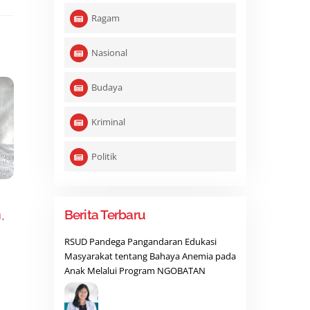
Ragam
Nasional
Budaya
Kriminal
Politik
,
Berita Terbaru
N
,
RSUD Pandega Pangandaran Edukasi
Masyarakat tentang Bahaya Anemia pada
Anak Melalui Program NGOBATAN