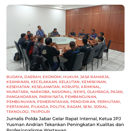
BUDAYA
,
DAERAH
,
EKONOMI
,
HUKUM
,
JASA RAHARJA
,
KEAMANAN
,
KECELAKAAN
,
KELAUTAN
,
KEMISKINAN
,
KESEHATAN
,
KESELAMATAN
,
KORUPSI
,
KRIMINAL
,
MURATARA
,
NARKOBA
,
NASIONAL
,
NEWS
,
OLAHRAGA
,
PAJAK
,
PANGANDARAN
,
PARIWISATA
,
PEMBANGUNAN
,
PEMBUNUHAN
,
PEMERINTAHAN
,
PENDIDIKAN
,
PERHUTANI
,
PERTANIAN
,
PILKADA
,
POLITIK
,
RAGAM
,
SENI
,
SOSIAL
,
TEKNOLOGI
,
TNI/POLRI
Jurnalis Polda Jabar Gelar Rapat Internal, Ketua JPJ
Yusman Andrian Tekankan Peningkatan Kualitas dan
Profesionalisme Wartawan