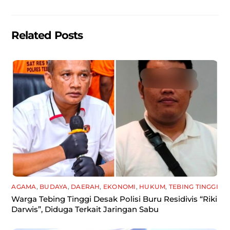
k
Related Posts
AGAMA
,
BUDAYA
,
DAERAH
,
EKONOMI
,
HUKUM
,
TEBING TINGGI
Warga Tebing Tinggi Desak Polisi Buru Residivis “Riki
Darwis”, Diduga Terkait Jaringan Sabu