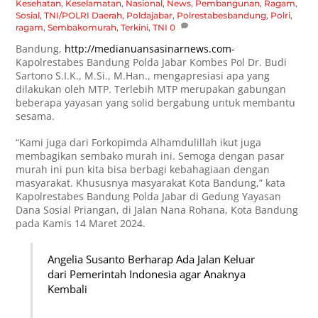
Kesehatan
,
Keselamatan
,
Nasional
,
News
,
Pembangunan
,
Ragam
,
Sosial
,
TNI/POLRI
Daerah
,
Poldajabar
,
Polrestabesbandung
,
Polri
,
ragam
,
Sembakomurah
,
Terkini
,
TNI
0
Bandung,
http://medianuansasinarnews.com-
Kapolrestabes Bandung Polda Jabar Kombes Pol Dr. Budi
Sartono S.I.K., M.Si., M.Han., mengapresiasi apa yang
dilakukan oleh MTP. Terlebih MTP merupakan gabungan
beberapa yayasan yang solid bergabung untuk membantu
sesama.
“Kami juga dari Forkopimda Alhamdulillah ikut juga
membagikan sembako murah ini. Semoga dengan pasar
murah ini pun kita bisa berbagi kebahagiaan dengan
masyarakat. Khususnya masyarakat Kota Bandung,” kata
Kapolrestabes Bandung Polda Jabar di Gedung Yayasan
Dana Sosial Priangan, di Jalan Nana Rohana, Kota Bandung
pada Kamis 14 Maret 2024.
Angelia Susanto Berharap Ada Jalan Keluar
dari Pemerintah Indonesia agar Anaknya
Kembali