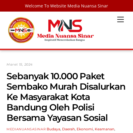
Welcome To Website Media Nuansa Sinar
Skip
Men
to
content
Maret 15, 2024
Sebanyak 10.000 Paket
Sembako Murah Disalurkan
Ke Masyarakat Kota
Bandung Oleh Polisi
Bersama Yayasan Sosial
Budaya
,
Daerah
,
Ekonomi
,
Keamanan
,
MEDIANUANSASINAR