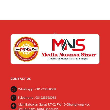
Back
To
Top
CONTACT US
Whatsapp : 081223668088
Telephone : 081223668088
Jalan Babakan Garut RT 02 RW 10 Cibangkong Kec.
Batununggal Kota Bandung.