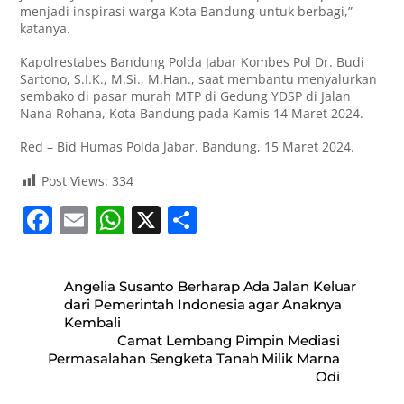
menjadi inspirasi warga Kota Bandung untuk berbagi,”
katanya.
Kapolrestabes Bandung Polda Jabar Kombes Pol Dr. Budi
Sartono, S.I.K., M.Si., M.Han., saat membantu menyalurkan
sembako di pasar murah MTP di Gedung YDSP di Jalan
Nana Rohana, Kota Bandung pada Kamis 14 Maret 2024.
Red – Bid Humas Polda Jabar. Bandung, 15 Maret 2024.
Post Views:
334
F
E
W
X
S
a
m
h
h
c
ai
at
ar
Angelia Susanto Berharap Ada Jalan Keluar
e
l
s
e
dari Pemerintah Indonesia agar Anaknya
Kembali
b
A
Camat Lembang Pimpin Mediasi
o
p
Permasalahan Sengketa Tanah Milik Marna
Odi
o
p