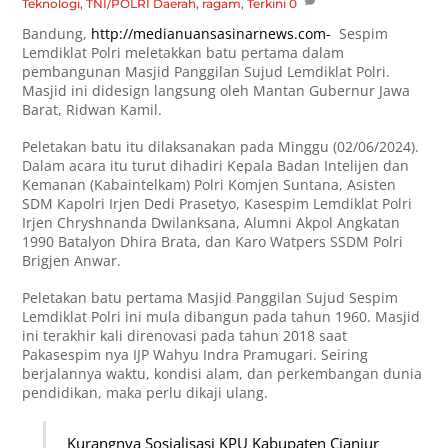
Teknologi
,
TNI/POLRI
Daerah
,
ragam
,
Terkini
0
Bandung,
http://medianuansasinarnews.com-
Sespim
Lemdiklat Polri meletakkan batu pertama dalam
pembangunan Masjid Panggilan Sujud Lemdiklat Polri.
Masjid ini didesign langsung oleh Mantan Gubernur Jawa
Barat, Ridwan Kamil.
Peletakan batu itu dilaksanakan pada Minggu (02/06/2024).
Dalam acara itu turut dihadiri Kepala Badan Intelijen dan
Kemanan (Kabaintelkam) Polri Komjen Suntana, Asisten
SDM Kapolri Irjen Dedi Prasetyo, Kasespim Lemdiklat Polri
Irjen Chryshnanda Dwilanksana, Alumni Akpol Angkatan
1990 Batalyon Dhira Brata, dan Karo Watpers SSDM Polri
Brigjen Anwar.
Peletakan batu pertama Masjid Panggilan Sujud Sespim
Lemdiklat Polri ini mula dibangun pada tahun 1960. Masjid
ini terakhir kali direnovasi pada tahun 2018 saat
Pakasespim nya IJP Wahyu Indra Pramugari. Seiring
berjalannya waktu, kondisi alam, dan perkembangan dunia
pendidikan, maka perlu dikaji ulang.
Kurangnya Sosialisasi KPU Kabupaten Cianjur