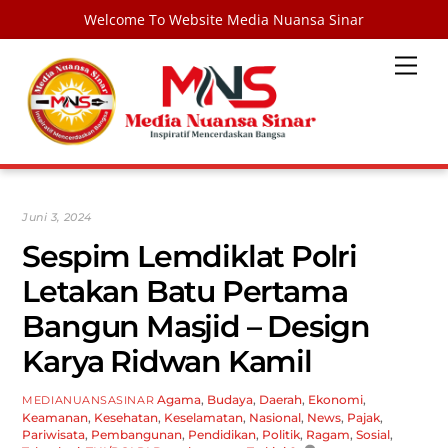
Welcome To Website Media Nuansa Sinar
Skip
Men
to
content
Juni 3, 2024
Sespim Lemdiklat Polri
Letakan Batu Pertama
Bangun Masjid – Design
Karya Ridwan Kamil
Agama
,
Budaya
,
Daerah
,
Ekonomi
,
MEDIANUANSASINAR
Keamanan
,
Kesehatan
,
Keselamatan
,
Nasional
,
News
,
Pajak
,
Pariwisata
,
Pembangunan
,
Pendidikan
,
Politik
,
Ragam
,
Sosial
,