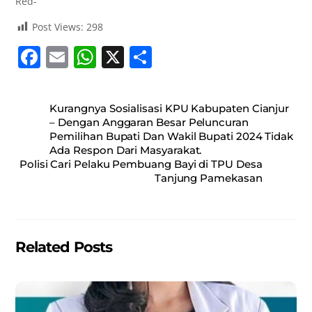
Red-
Post Views:
298
F
E
W
X
S
a
m
h
h
c
ai
at
ar
Kurangnya Sosialisasi KPU Kabupaten Cianjur
e
l
s
e
– Dengan Anggaran Besar Peluncuran
Pemilihan Bupati Dan Wakil Bupati 2024 Tidak
b
A
Ada Respon Dari Masyarakat.
o
p
Polisi Cari Pelaku Pembuang Bayi di TPU Desa
Tanjung Pamekasan
o
p
k
Related Posts