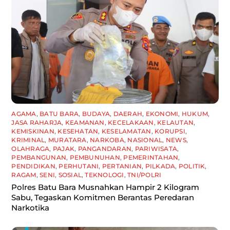
AGAMA
,
BATU BARA
,
BUDAYA
,
DAERAH
,
EKONOMI
,
HUKUM
,
JASA RAHARJA
,
KEAMANAN
,
KECELAKAAN
,
KELAUTAN
,
KEMISKINAN
,
KESEHATAN
,
KESELAMATAN
,
KORUPSI
,
KRIMINAL
,
MURATARA
,
NARKOBA
,
NASIONAL
,
NEWS
,
OLAHRAGA
,
PAJAK
,
PANGANDARAN
,
PARIWISATA
,
PEMBANGUNAN
,
PEMBUNUHAN
,
PEMERINTAHAN
,
PENDIDIKAN
,
PERHUTANI
,
PERTANIAN
,
PILKADA
,
POLITIK
,
RAGAM
,
SENI
,
SOSIAL
,
TEKNOLOGI
,
TNI/POLRI
Polres Batu Bara Musnahkan Hampir 2 Kilogram
Sabu, Tegaskan Komitmen Berantas Peredaran
Narkotika