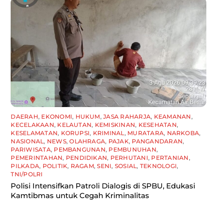
DAERAH
,
EKONOMI
,
HUKUM
,
JASA RAHARJA
,
KEAMANAN
,
KECELAKAAN
,
KELAUTAN
,
KEMISKINAN
,
KESEHATAN
,
KESELAMATAN
,
KORUPSI
,
KRIMINAL
,
MURATARA
,
NARKOBA
,
NASIONAL
,
NEWS
,
OLAHRAGA
,
PAJAK
,
PANGANDARAN
,
PARIWISATA
,
PEMBANGUNAN
,
PEMBUNUHAN
,
PEMERINTAHAN
,
PENDIDIKAN
,
PERHUTANI
,
PERTANIAN
,
PILKADA
,
POLITIK
,
RAGAM
,
SENI
,
SOSIAL
,
TEKNOLOGI
,
TNI/POLRI
Polisi Intensifkan Patroli Dialogis di SPBU, Edukasi
Kamtibmas untuk Cegah Kriminalitas