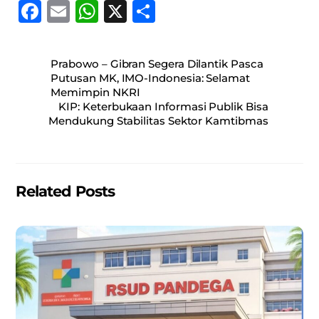
F
E
W
X
S
a
m
h
h
c
ai
at
ar
Prabowo – Gibran Segera Dilantik Pasca
e
l
s
e
Putusan MK, IMO-Indonesia: Selamat
Memimpin NKRI
b
A
KIP: Keterbukaan Informasi Publik Bisa
o
p
Mendukung Stabilitas Sektor Kamtibmas
o
p
k
Related Posts