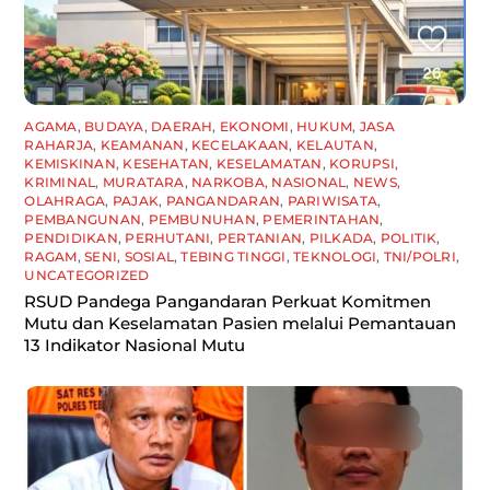
AGAMA
,
BUDAYA
,
DAERAH
,
EKONOMI
,
HUKUM
,
JASA
RAHARJA
,
KEAMANAN
,
KECELAKAAN
,
KELAUTAN
,
KEMISKINAN
,
KESEHATAN
,
KESELAMATAN
,
KORUPSI
,
KRIMINAL
,
MURATARA
,
NARKOBA
,
NASIONAL
,
NEWS
,
OLAHRAGA
,
PAJAK
,
PANGANDARAN
,
PARIWISATA
,
PEMBANGUNAN
,
PEMBUNUHAN
,
PEMERINTAHAN
,
PENDIDIKAN
,
PERHUTANI
,
PERTANIAN
,
PILKADA
,
POLITIK
,
RAGAM
,
SENI
,
SOSIAL
,
TEBING TINGGI
,
TEKNOLOGI
,
TNI/POLRI
,
UNCATEGORIZED
RSUD Pandega Pangandaran Perkuat Komitmen
Mutu dan Keselamatan Pasien melalui Pemantauan
13 Indikator Nasional Mutu