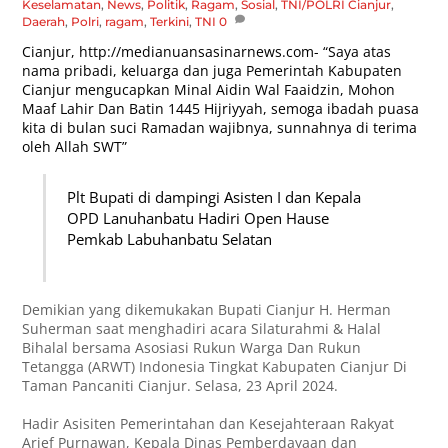
Keselamatan
,
News
,
Politik
,
Ragam
,
Sosial
,
TNI/POLRI
Cianjur
,
Daerah
,
Polri
,
ragam
,
Terkini
,
TNI
0
Cianjur,
http://medianuansasinarnews.com-
“Saya atas
nama pribadi, keluarga dan juga Pemerintah Kabupaten
Cianjur mengucapkan Minal Aidin Wal Faaidzin, Mohon
Maaf Lahir Dan Batin 1445 Hijriyyah, semoga ibadah puasa
kita di bulan suci Ramadan wajibnya, sunnahnya di terima
oleh Allah SWT”
Plt Bupati di dampingi Asisten I dan Kepala
OPD Lanuhanbatu Hadiri Open Hause
Pemkab Labuhanbatu Selatan
Demikian yang dikemukakan Bupati Cianjur H. Herman
Suherman saat menghadiri acara Silaturahmi & Halal
Bihalal bersama Asosiasi Rukun Warga Dan Rukun
Tetangga (ARWT) Indonesia Tingkat Kabupaten Cianjur Di
Taman Pancaniti Cianjur. Selasa, 23 April 2024.
Hadir Asisiten Pemerintahan dan Kesejahteraan Rakyat
Arief Purnawan, Kepala Dinas Pemberdayaan dan