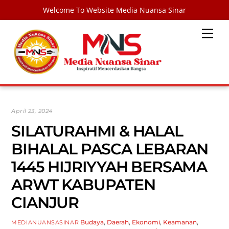
Welcome To Website Media Nuansa Sinar
Skip
Men
to
content
April 23, 2024
SILATURAHMI & HALAL
BIHALAL PASCA LEBARAN
1445 HIJRIYYAH BERSAMA
ARWT KABUPATEN
CIANJUR
Budaya
,
Daerah
,
Ekonomi
,
Keamanan
,
MEDIANUANSASINAR