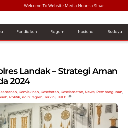
Welcome To Website Media Nuansa Sinar
ga
Pendidikan
Ragam
Nasional
Budaya
lres Landak – Strategi Aman
da 2024
Keamanan
,
Kemiskinan
,
Kesehatan
,
Keselamatan
,
News
,
Pembangunan
,
erah
,
Politik
,
Polri
,
ragam
,
Terkini
,
TNI
0