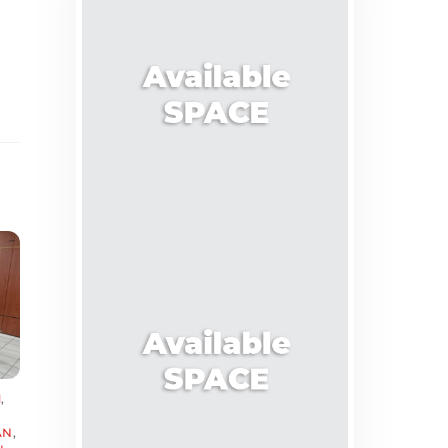
M
,
AN
,