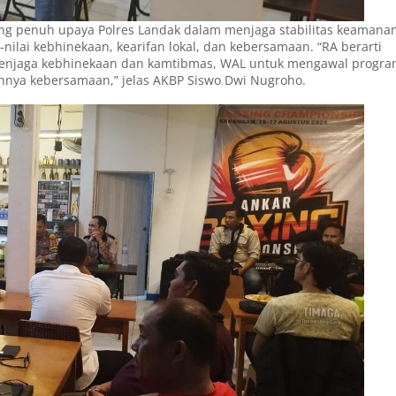
g penuh upaya Polres Landak dalam menjaga stabilitas keamana
ilai kebhinekaan, kearifan lokal, dan kebersamaan. “RA berarti
 menjaga kebhinekaan dan kamtibmas, WAL untuk mengawal progr
hnya kebersamaan,” jelas AKBP Siswo Dwi Nugroho.