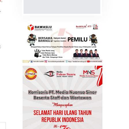
I
,
,
t