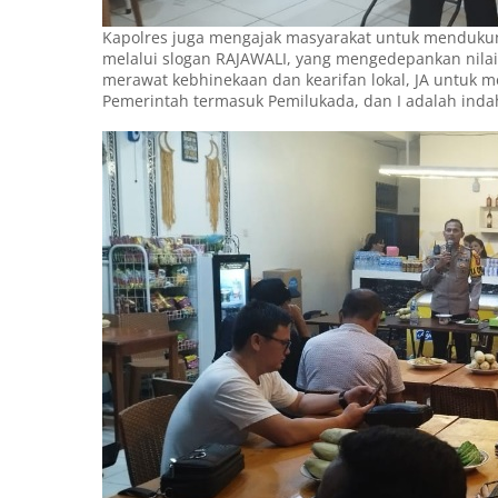
Kapolres juga mengajak masyarakat untuk mendukun
melalui slogan RAJAWALI, yang mengedepankan nilai-n
merawat kebhinekaan dan kearifan lokal, JA untuk
Pemerintah termasuk Pemilukada, dan I adalah inda