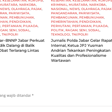
N
,
KESELAMATAN
,
KORUPSI
,
KESEHATAN
,
KESELAMATAN
,
KORUPS
MURATARA
,
NARKOBA
,
KRIMINAL
,
MURATARA
,
NARKOBA
,
NEWS
,
OLAHRAGA
,
PAJAK
,
NASIONAL
,
NEWS
,
OLAHRAGA
,
PAJAK
ARAN
,
PARIWISATA
,
PANGANDARAN
,
PARIWISATA
,
UNAN
,
PEMBUNUHAN
,
PEMBANGUNAN
,
PEMBUNUHAN
,
AHAN
,
PENDIDIKAN
,
PEMERINTAHAN
,
PENDIDIKAN
,
I
,
PERTANIAN
,
PILKADA
,
PERHUTANI
,
PERTANIAN
,
PILKADA
,
AGAM
,
SENI
,
SOSIAL
,
POLITIK
,
RAGAM
,
SENI
,
SOSIAL
,
I
,
TNI/POLRI
TEKNOLOGI
,
TNI/POLRI
bar–BNNP Jabar Perkuat
Jurnalis Polda Jabar Gelar Rapa
idik Dalang di Balik
Internal, Ketua JPJ Yusman
Obat Terlarang Lintas
Andrian Tekankan Peningkatan
Kualitas dan Profesionalisme
Wartawan
ang wajib ditandai
*