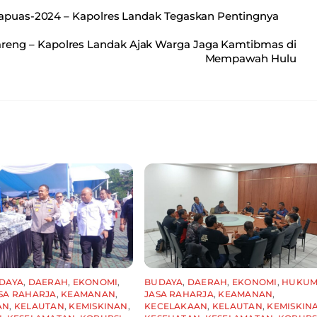
Kapuas-2024 – Kapolres Landak Tegaskan Pentingnya
eng – Kapolres Landak Ajak Warga Jaga Kamtibmas di
Mempawah Hulu
DAYA
,
DAERAH
,
EKONOMI
,
BUDAYA
,
DAERAH
,
EKONOMI
,
HUKU
SA RAHARJA
,
KEAMANAN
,
JASA RAHARJA
,
KEAMANAN
,
AN
,
KELAUTAN
,
KEMISKINAN
,
KECELAKAAN
,
KELAUTAN
,
KEMISKIN