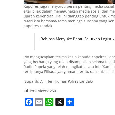
Kapolres juga menyoroti peran penting media sosia
agar bijak dalam menggunakan media sosial dan me
ujaran kebencian. Hal ini dianggap penting untuk me
“Mari kita bersama-sama menjaga suasana yang kon
Kapolres Landak.
Babinsa Menyuke Bantu Salurkan Logistik 
Rio mengucapkan terima kasih kepada Kapolres Landa
yang berharga yang telah disampaikan selama talk 
Radio Rapela yang telah mengikuti acara ini. “Kam
terciptanya Pilkada yang aman, tertib, dan sukses di
(Supardi. A – Heri Humas Polres Landak)
Post Views:
250
F
E
W
X
S
a
m
h
h