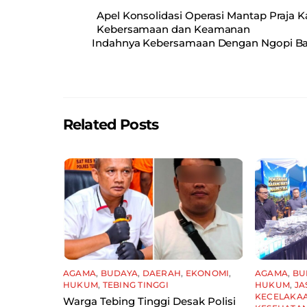
c
ai
at
ar
Apel Konsolidasi Operasi Mantap Praja 
e
l
s
e
Kebersamaan dan Keamanan
Indahnya Kebersamaan Dengan Ngopi Bar
b
A
o
p
o
p
k
Related Posts
AGAMA
,
BUDAYA
,
DAERAH
,
EKONOMI
,
AGAMA
,
BU
HUKUM
,
TEBING TINGGI
HUKUM
,
JA
KECELAKA
Warga Tebing Tinggi Desak Polisi