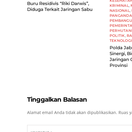
KESEHATA
Buru Residivis “Riki Darwis”,
KRIMINAL
,
Diduga Terkait Jaringan Sabu
NASIONAL
,
PANGAND
PEMBANG
PEMERINT
PERHUTAN
POLITIK
,
R
TEKNOLOG
Polda Ja
Sinergi, B
Jaringan 
Provinsi
Tinggalkan Balasan
Alamat email Anda tidak akan dipublikasikan.
Ruas y