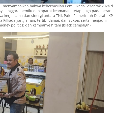
.K., menyampaikan bahwa keberhasilan Pemilukada Serentak 2024 d
yelenggara pemilu dan aparat keamanan, tetapi juga pada peran
ya kerja sama dan sinergi antara TNI, Polri, Pemerintah Daerah, KP
 Pilkada yang aman, tertib, damai, dan sukses serta menjauhi
 (money politics) dan kampanye hitam (black campaign)