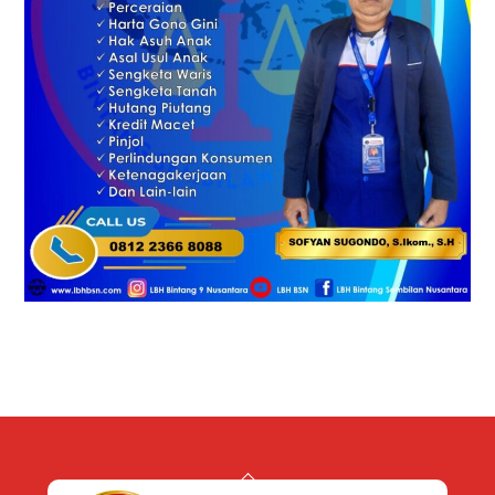
Back
To