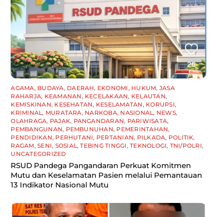
AGAMA
,
BUDAYA
,
DAERAH
,
EKONOMI
,
HUKUM
,
JASA
RAHARJA
,
KEAMANAN
,
KECELAKAAN
,
KELAUTAN
,
KEMISKINAN
,
KESEHATAN
,
KESELAMATAN
,
KORUPSI
,
KRIMINAL
,
MURATARA
,
NARKOBA
,
NASIONAL
,
NEWS
,
OLAHRAGA
,
PAJAK
,
PANGANDARAN
,
PARIWISATA
,
PEMBANGUNAN
,
PEMBUNUHAN
,
PEMERINTAHAN
,
PENDIDIKAN
,
PERHUTANI
,
PERTANIAN
,
PILKADA
,
POLITIK
,
RAGAM
,
SENI
,
SOSIAL
,
TEBING TINGGI
,
TEKNOLOGI
,
TNI/POLRI
,
UNCATEGORIZED
RSUD Pandega Pangandaran Perkuat Komitmen
Mutu dan Keselamatan Pasien melalui Pemantauan
13 Indikator Nasional Mutu