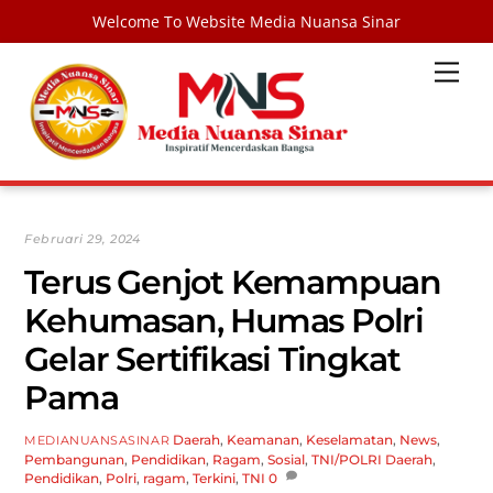
Welcome To Website Media Nuansa Sinar
Skip
Men
to
content
Februari 29, 2024
Terus Genjot Kemampuan
Kehumasan, Humas Polri
Gelar Sertifikasi Tingkat
Pama
Daerah
,
Keamanan
,
Keselamatan
,
News
,
MEDIANUANSASINAR
Pembangunan
,
Pendidikan
,
Ragam
,
Sosial
,
TNI/POLRI
Daerah
,
Pendidikan
,
Polri
,
ragam
,
Terkini
,
TNI
0