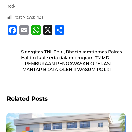
Red-
Post Views:
421
F
E
W
X
S
a
m
h
h
c
ai
at
ar
Sinergitas TNI-Polri, Bhabinkamtibmas Polres
e
l
s
e
Haltim Ikut serta dalam program TMMD
PEMBUKAAN PENGAWASAN OPERASI
b
A
MANTAP BRATA OLEH ITWASUM POLRI
o
p
o
p
k
Related Posts